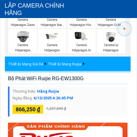
LẮP CAMERA CHÍNH
HÃNG
Camera
Camera
Camera
Camera
Hdparagon Zoom
Hdparagon Xoay
Hdparagon Hình
Hdparagon Có Màu
360 Độ
Ảnh 4K
Ban Đêm
Camera
Camera
Camera
Camera Ip
Hdparagon
Hdparagon
Hdparagon Ai
Hdparagon
Starlight
Thiết Bị Mạng Giá Rẻ
Thiết Bị Mạng Ruijie
Bộ Phát WiFi Ruijie RG-EW1300G
Thương hiệu:
Hãng Ruijie
Ngày đăng:
6/13/2025 4:26:45 PM
866,250 ₫
1,237,500 ₫