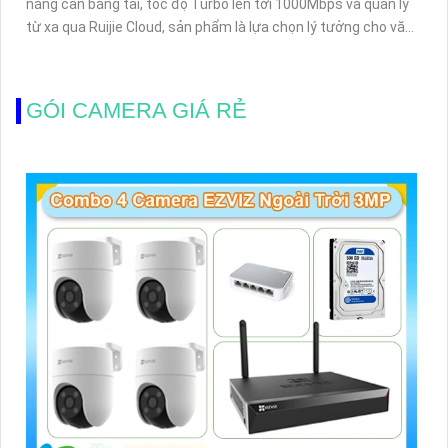
năng cân bằng tải, tốc độ Turbo lên tới 1000Mbps và quản lý
từ xa qua Ruijie Cloud, sản phẩm là lựa chọn lý tưởng cho văn
phòng, quán cà phê, cửa hàng với nhu cầu kết nối ổn định,
bảo mật và tiết kiệm chi phí
GÓI CAMERA GIÁ RẺ