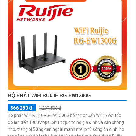
BỘ PHÁT WIFI RUIJIE RG-EW1300G
866,250 ₫
1,237,500 ₫
Bộ phát WiFi Ruijie RG-EW1300G hỗ trợ chuẩn WiFi 5 với tốc
độ lên đến 1300Mbps, phù hợp cho hộ gia đình và văn phòng
nhỏ, trang bị 5 ăng-ten ngoài mạnh mẽ, phủ sóng ổn định, hỗ