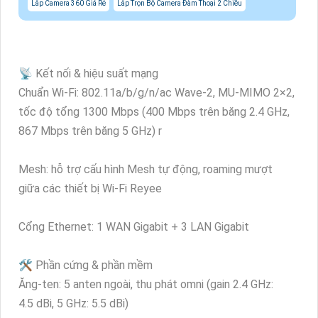
Lắp Camera 360 Giá Rẻ
Lắp Trọn Bộ Camera Đàm Thoại 2 Chiều
📡 Kết nối & hiệu suất mạng
Chuẩn Wi‑Fi: 802.11a/b/g/n/ac Wave‑2, MU‑MIMO 2×2,
tốc độ tổng 1300 Mbps (400 Mbps trên băng 2.4 GHz,
867 Mbps trên băng 5 GHz) r
Mesh: hỗ trợ cấu hình Mesh tự động, roaming mượt
giữa các thiết bị Wi‑Fi Reyee
Cổng Ethernet: 1 WAN Gigabit + 3 LAN Gigabit
🛠️ Phần cứng & phần mềm
Ăng-ten: 5 anten ngoài, thu phát omni (gain 2.4 GHz:
4.5 dBi, 5 GHz: 5.5 dBi)