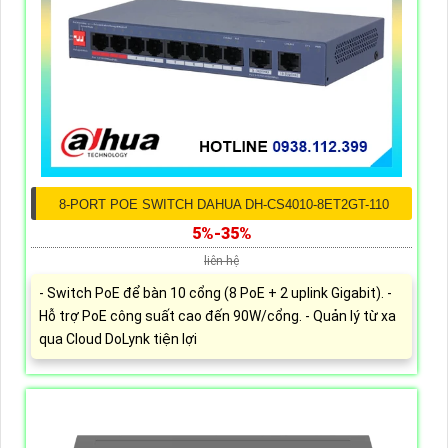
8-PORT POE SWITCH DAHUA DH-CS4010-8ET2GT-110
5%-35%
liên hệ
- Switch PoE để bàn 10 cổng (8 PoE + 2 uplink Gigabit). -
Hỗ trợ PoE công suất cao đến 90W/cổng. - Quản lý từ xa
qua Cloud DoLynk tiện lợi