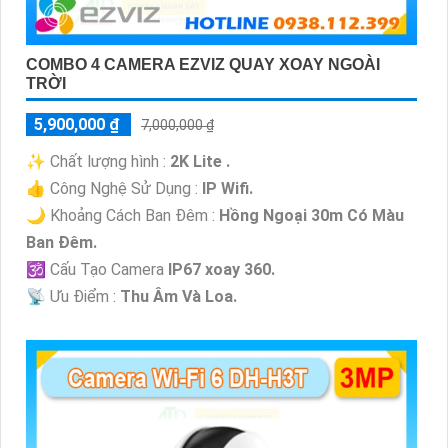
COMBO 4 CAMERA EZVIZ QUAY XOAY NGOÀI
TRỜI
5,900,000 ₫
7,000,000 ₫
✨ Chất lượng hình :
2K Lite .
👍 Công Nghệ Sử Dụng :
IP Wifi.
🌙 Khoảng Cách Ban Đêm :
Hồng Ngoại 30m Có Màu
Ban Ðêm.
🕉️ Cấu Tạo Camera
IP67 xoay 360.
️📡 Ưu Điểm :
Thu Âm Và Loa.