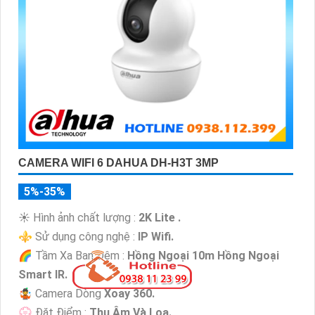
CAMERA WIFI 6 DAHUA DH-H3T 3MP
5%-35%
☀️ Hình ảnh chất lượng :
2K Lite .
⚜️ Sử dụng công nghệ :
IP Wifi.
🌈 Tầm Xa Ban Đêm :
Hồng Ngoại 10m Hồng Ngoại
Smart IR.
🤹 Camera Dòng
Xoay 360.
️💮 Đặt Điểm :
Thu Âm Và Loa.