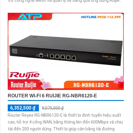
trợ công nghệ Mesh và quản lý dễ dàng qua ứng dụng Ruijie
Cloud.
ROUTER WI-FI 6 RUIJIE RG-NBR6120-E
6,352,500 ₫
9,075,000 ₫
Router Reyee RG-NBR6120-E là thiết bị định tuyến hiệu suất
cao, hỗ trợ 4 cổng WAN, băng thông lên đến 600Mbps và chịu
tải đến 200 người dùng. Thiết bị giúp cân bằng tải đường