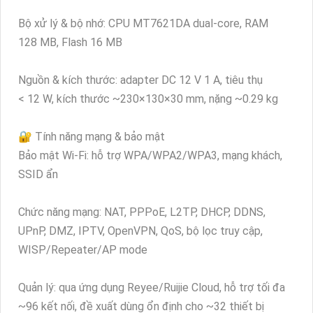
Bộ xử lý & bộ nhớ: CPU MT7621DA dual-core, RAM
128 MB, Flash 16 MB
Nguồn & kích thước: adapter DC 12 V 1 A, tiêu thụ
< 12 W, kích thước ~230×130×30 mm, nặng ~0.29 kg
🔐 Tính năng mạng & bảo mật
Bảo mật Wi‑Fi: hỗ trợ WPA/WPA2/WPA3, mạng khách,
SSID ẩn
Chức năng mạng: NAT, PPPoE, L2TP, DHCP, DDNS,
UPnP, DMZ, IPTV, OpenVPN, QoS, bộ lọc truy cập,
WISP/Repeater/AP mode
Quản lý: qua ứng dụng Reyee/Ruijie Cloud, hỗ trợ tối đa
~96 kết nối, đề xuất dùng ổn định cho ~32 thiết bị