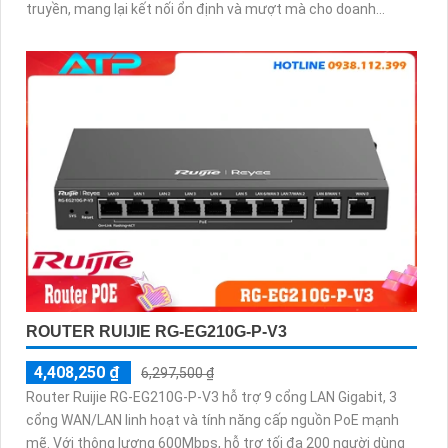
truyền, mang lại kết nối ổn định và mượt mà cho doanh
nghiệp, văn phòng, quán cà phê hoặc hệ thống mạng vừa và
nhỏ
ROUTER RUIJIE RG-EG210G-P-V3
4,408,250 ₫
6,297,500 ₫
Router Ruijie RG-EG210G-P-V3 hỗ trợ 9 cổng LAN Gigabit, 3
cổng WAN/LAN linh hoạt và tính năng cấp nguồn PoE mạnh
mẽ. Với thông lượng 600Mbps, hỗ trợ tối đa 200 người dùng