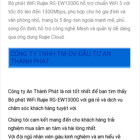
Bộ phát WiFi Ruijie RG-EW1300G hỗ trợ chuẩn WiFi 5 với
tốc độ lên đến 1300Mbps, phù hợp cho hộ gia đình và
văn phòng nhỏ, trang bị 5 ăng-ten ngoài mạnh mẽ, phủ
sóng ổn định, hỗ trợ công nghệ Mesh và quản lý dễ dàng
qua ứng dụng Ruijie Cloud.
CÔNG TY TNHH TM-DV ĐẦU TƯ AN
THÀNH PHÁT
Công ty An Thành Phát là nơi tốt nhất để bạn tìm thấy
Bộ phát WiFi Ruijie RG-EW1300G với giá rẻ và dịch vụ
chăm sóc khách hàng tuyệt vời.
Chúng tôi cam kết mang đến cho khách hàng trải
nghiệm mua sắm an tâm và hài lòng nhất.
Với đội ngũ nhân viên giàu kinh nghiệm và am hiểu về