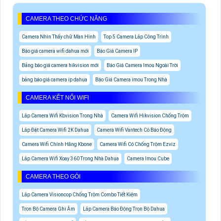
CAMERA THEO CHỨC NĂNG
Camera Nhìn Thấy chữ Màn Hình
Top 5 Camera Lắp Công Trình
Báo giá camera wifi dahua mới
Báo Giá Camera IP
Bảng báo giá camera hikvision mới
Báo Giá Camera Imou Ngoài Trời
bảng báo giá camera ip dahua
Báo Giá Camera imou Trong Nhà
CAMERA KẾT NỐI WIFI
Lắp Camera Wifi Kbvision Trong Nhà
Camera Wifi Hikvision Chống Trộm
Lắp Đặt Camera Wifi 2K Dahua
Camera Wifi Vantech Có Báo Động
Camera Wifi Chính Hãng Kbone
Camera Wifi Có Chống Trộm Ezviz
Lắp Camera Wifi Xoay 360 Trong Nhà Dahua
Camera Imou Cube
CAMERA THEO GÓI
Lắp Camera Visioncop Chống Trộm Combo Tiết Kiệm
Trọn Bộ Camera Ghi Âm
Lắp Camera Báo Động Trọn Bộ Dahua