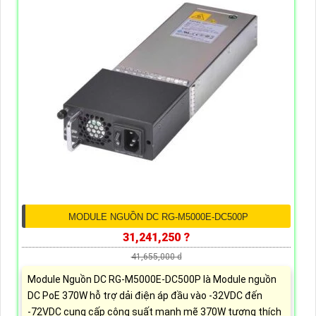
MODULE NGUỒN DC RG-M5000E-DC500P
31,241,250 ?
41,655,000 d
Module Nguồn DC RG-M5000E-DC500P là Module nguồn
DC PoE 370W hỗ trợ dải điện áp đầu vào -32VDC đến
-72VDC cung cấp công suất mạnh mẽ 370W tương thích