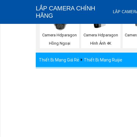
LẮP CAMERA CHÍNH
LẮP CAMERA
HÃNG
Camera Hdparagon
Camera Hdparagon
Camer
Hồng Ngoại
Hình Ảnh 4K
Thiết Bị Mạng Giá Rẻ
Thiết Bị Mạng Ruijie
Thiết Bị Bắn Điểm RG-AirM
Thương hiệu:
Hãng Ruijie
Ngày đăng:
6/13/20
7,631,500 ₫
5,342,050 ₫