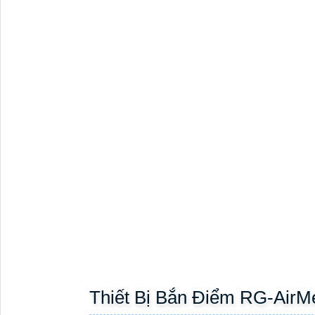
mạng tầm xa mà vẫn đảm bảo độ ổn định cao.
✅ TÍNH NĂNG NỔI B
Chuẩn WiFi 5GHz, tốc độ cao lên đến 867Mbps
cầu sử dụng mạng tốc độ cao trong thời gian t
Kết nối tối đa 32 trạm phụ (CPE): Một trạm ch
thu (CPE), dễ dàng triển khai mạng lưới diện rộ
- Hỗ trợ ăng-ten rời: Tăng cường khả năng thu
cầu.
- 2 cổng Ethernet Gigabit: Cung cấp kết nối ổ
…
- Quản lý từ xa dễ dàng qua Ruijie Cloud & eWeb
sự cố mọi lúc mọi nơi.
- Hỗ trợ cấp nguồn linh hoạt: Thiết bị có th