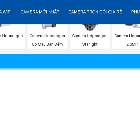
 WIFI
CAMERA MỚI NHẤT
CAMERA TRỌN GÓI GIÁ RẺ
PHỤ
a Hdparagon
Camera Hdparagon
Camera Hdparagon
Camera Hdpa
Có Màu Ban Đêm
Starlight
2.0MP
etro550G-B
25 2:28:20 PM
RG-AirMetro550G-B là trạm chính WiFi ngoài trời cao cấp của