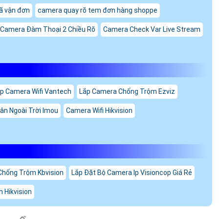
eWeb, Ruijie Cloud
DC 12V hoặc PoE 24V (Non-standard)
Liên kết nhanh trong vòng 30 giây
TẾ RG-AIRMETRO550G-B
G-B là giải pháp lý tưởng cho:
-multipoint).
u từ xa.
ư trường học, nông trại, nhà xưởng.
 dây như thang máy, tầng hầm,…
-DV ĐẦU TƯ AN THÀNH