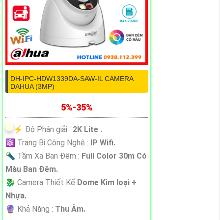
DH-IPC-HDW1339DA-SAW-IL CAMERA
DAHUA (3MP)
5%-35%
️⚡ Độ Phân giải :
2K Lite .
⚛️ Trang Bị Công Nghệ :
IP Wifi.
🔦 Tầm Xa Ban Đêm :
Full Color 30m Có
Màu Ban Ðêm.
🐉️ Camera Thiết Kế
Dome Kim loại +
Nhựa.
️🔮 Khả Năng :
Thu Âm.