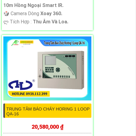
10m Hồng Ngoại Smart IR.
🎲 Camera Dòng
Xoay 360.
️ლ Tích Hợp :
Thu Âm Và Loa.
TRUNG TÂM BÁO CHÁY HORING 1 LOOP
QA-16
20,580,000 ₫