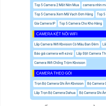
Phương thức quản lý
Cấp nguồn
Thời gian kết nối CPE
✅ ỨNG DỤNG THỰC 
+ Thiết bị bắn điểm không dây RG-AirMetro550
+ Kết nối mạng WiFi giữa các tòa nhà (point-to
+ Hệ thống camera ngoài trời truyền tải tín hiệ
+ Mở rộng vùng phủ sóng cho khuôn viên lớn nh
+ Tăng cường kết nối cho các khu vực khó đi
CÔNG TY TNHH TM
PHÁT