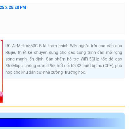
thiết kế chắc chắn, hoạt động bền bỉ ngoài trời, chống bụi và
UẬT CHÍNH RG-
Chi tiết
5GHz (IEEE 802.11ac)
867 Mbps
Tối đa 32 thiết bị
2 cổng 10/100/1000Base-T
Ăng ten rời
IP55