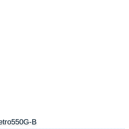
ẬT RG-AIRMETRO550G-B
: Cho phép truyền tải dữ liệu mạnh mẽ, đáp ứng tốt các nhu
hực như camera giám sát, VoIP, truy cập internet, v.v.
ính RG-AirMetro550G-B có thể kết nối với tối đa 32 thiết bị
ng và tiết kiệm chi phí hạ tầng.
 phát tín hiệu, dễ dàng tùy chỉnh phạm vi phủ sóng theo nhu
n định đến các thiết bị có dây như switch, camera, AP phụ trợ,
: Giúp theo dõi tình trạng thiết bị, cấu hình, cập nhật và xử lý
ể sử dụng nguồn DC 12V hoặc nguồn PoE 24V (không chuẩn), tiện