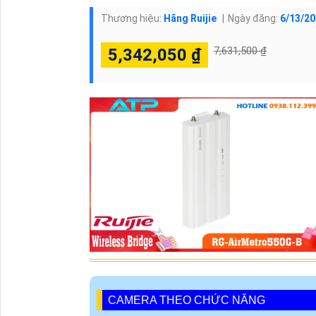
lợi cho các công trình không sẵn ổ cắm điện.
- Chống chịu thời tiết tốt – Chuẩn IP55: Được 
nước hiệu quả.
✅ THÔNG SỐ KỸ TH
AIRMETRO550G-B
Thông số
Chuẩn WiFi
Tốc độ WiFi tối đa
Số lượng trạm phụ hỗ trợ (CPE)
Cổng Ethernet
Hỗ trợ ăng ten
Chuẩn chống bụi/nước