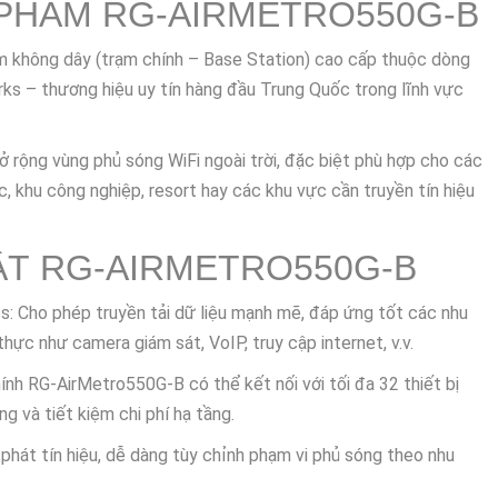
, Q.Tân Phú, TP.HCM
 Trị Đông, Q.Bình Tân, TP. HCM
ắp Đặt Camera Giám Sát Quận 12
Lắp Camera Nhìn Thấy Màn
g Giá Rẻ
Pickleball Giải Pháp Livestream Camera Giám Sát