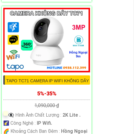
TAPO TC71 CAMERA IP WIFI KHÔNG DÂY
5%-35%
1,090,000 ₫
👁️‍🗨 Hình Ành Chất Lượng :
2K Lite .
🌠 Công Nghệ :
IP Wifi.
🌈 Khoảng Cách Ban Đêm :
Hồng Ngoại