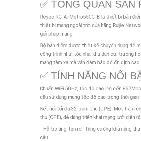
Trụ Sở:
51 Lũy Bán Bích, P. Tân Thới Hòa
Hotline: 0938.11.23.99
Chi Nhánh 1:
445/38 Tân Hòa Đông,P. Bình
Kỹ Thuật:
0906.855.330
Điện Thoại:
(028) 6688.4949
Thông Tin:
Lắp Camera Xem Mã Vận Đơn
L
Hình Nhân Viên Làm Việc
Lắp Camera Văn Phòn