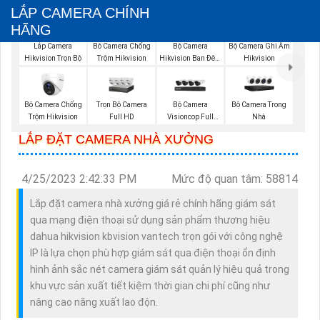
LẮP CAMERA CHÍNH
HÃNG
Bộ Camera
Bộ Camera Ghi Âm
Lắp Camera
Bô Camera Chống
Hikvision Ban Đêm
Hikvision
Hikvision Trọn Bộ
Trộm Hikvision
Có Màu
Bộ Camera Chống
Trọn Bộ Camera
Bộ Camera
Bộ Camera Trong
Trộm Hikvision
Full HD
Visioncop Full
Nhà
Color
LẮP ĐẶT CAMERA NHÀ XƯỞNG
4/25/2023 2:42:33 PM
Mức độ quan tâm: 58814
Lắp đặt camera nhà xưởng giá rẻ chính hãng giám sát
qua mạng điện thoại sử dụng sản phẩm thương hiệu
dahua hikvision kbvision vantech trọn gói với công nghệ
IP là lựa chọn phù hợp giám sát qua điện thoại ổn định
hình ảnh sắc nét camera giám sát quản lý hiệu quả trong
khu vực sản xuất tiết kiệm thời gian chi phí cũng như
nâng cao năng xuất lao độn.