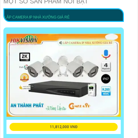
MỘT SỐ SẢN PHẨM NỔI BẬT
LẮP CAMERA IP NHÀ XƯỞNG GIÁ RẺ
11,812,000 VNĐ