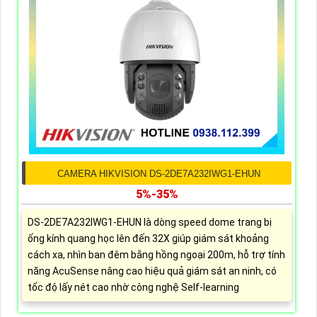
CAMERA HIKVISION DS-2DE7A232IWG1-EHUN
5%-35%
DS-2DE7A232IWG1-EHUN là dòng speed dome trang bị
ống kính quang học lên đến 32X giúp giám sát khoảng
cách xa, nhìn ban đêm bằng hồng ngoại 200m, hỗ trợ tính
năng AcuSense nâng cao hiệu quả giám sát an ninh, có
tốc độ lấy nét cao nhờ công nghệ Self-learning