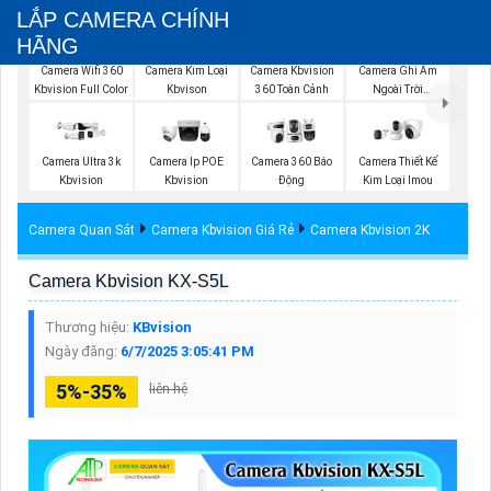
LẮP CAMERA CHÍNH
HÃNG
Camera Wifi 360
Camera Kim Loại
Camera Kbvision
Camera Ghi Âm
Kbvision Full Color
Kbvison
360 Toàn Cảnh
Ngoài Trời
Kbvision
Camera Ultra 3k
Camera Ip POE
Camera 360 Báo
Camera Thiết Kế
Kbvision
Kbvision
Động
Kim Loại Imou
Camera Quan Sát
Camera Kbvision Giá Rẻ
Camera Kbvision 2K
Camera Kbvision KX-S5L
Thương hiệu:
KBvision
Ngày đăng:
6/7/2025 3:05:41 PM
5%-35%
liên hệ