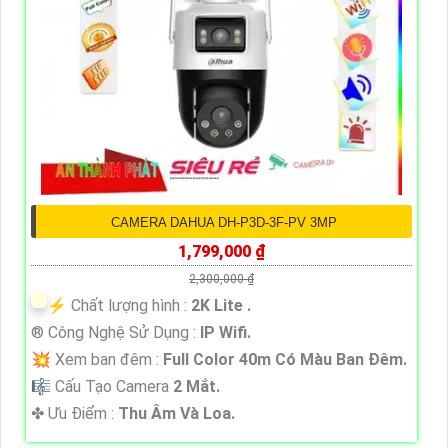
CAMERA DAHUA DH-P3D-3F-PV 3MP
1,799,000 ₫
2,300,000 ₫
️⚡ Chất lượng hình :
2K Lite .
®️ Công Nghệ Sử Dụng :
IP Wifi.
💥 Xem ban đêm :
Full Color 40m Có Màu Ban Ðêm.
🎼️ Cấu Tạo Camera
2 Mắt.
️✤ Ưu Điểm :
Thu Âm Và Loa.