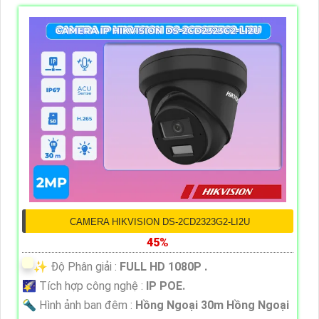
CAMERA HIKVISION DS-2CD2323G2-LI2U
45%
✨ Độ Phân giải :
FULL HD 1080P .
🌠 Tích hợp công nghệ :
IP POE.
🔦 Hình ảnh ban đêm :
Hồng Ngoại 30m Hồng Ngoại