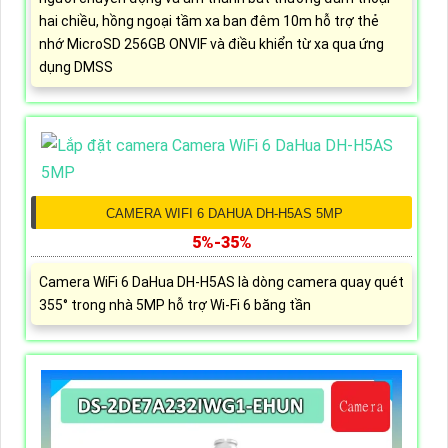
hai chiều, hồng ngoại tầm xa ban đêm 10m hỗ trợ thẻ
nhớ MicroSD 256GB ONVIF và điều khiển từ xa qua ứng
dụng DMSS
CAMERA WIFI 6 DAHUA DH-H5AS 5MP
5%-35%
Camera WiFi 6 DaHua DH-H5AS là dòng camera quay quét
355° trong nhà 5MP hỗ trợ Wi-Fi 6 băng tần