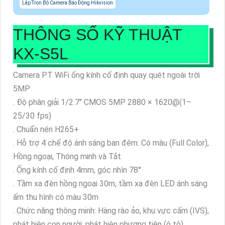
Lắp Trọn Bộ Camera Báo Động Hikvision
THÔNG SỐ KỸ THUẬT
KX-S5L
Camera PT WiFi ống kính cố định quay quét ngoài trời
5MP
. Độ phân giải 1/2.7" CMOS 5MP 2880 × 1620@(1–
25/30 fps)
. Chuẩn nén H265+
. Hỗ trợ 4 chế độ ánh sáng ban đêm: Có màu (Full Color),
Hồng ngoại, Thông minh và Tắt
. Ống kính cố định 4mm, góc nhìn 78°
. Tầm xa đèn hồng ngoại 30m, tầm xa đèn LED ánh sáng
ấm thu hình có màu 30m
. Chức năng thông minh: Hàng rào ảo, khu vực cấm (IVS),
phát hiện con người, phát hiện phương tiện (ô tô)