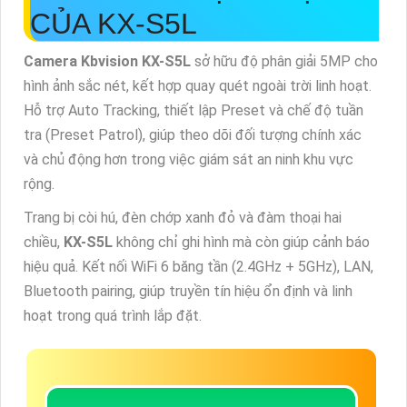
CỦA KX-S5L
Camera Kbvision KX-S5L
sở hữu độ phân giải 5MP cho
hình ảnh sắc nét, kết hợp quay quét ngoài trời linh hoạt.
Hỗ trợ Auto Tracking, thiết lập Preset và chế độ tuần
tra (Preset Patrol), giúp theo dõi đối tượng chính xác
và chủ động hơn trong việc giám sát an ninh khu vực
rộng.
Trang bị còi hú, đèn chớp xanh đỏ và đàm thoại hai
chiều,
KX-S5L
không chỉ ghi hình mà còn giúp cảnh báo
hiệu quả. Kết nối WiFi 6 băng tần (2.4GHz + 5GHz), LAN,
Bluetooth pairing, giúp truyền tín hiệu ổn định và linh
hoạt trong quá trình lắp đặt.