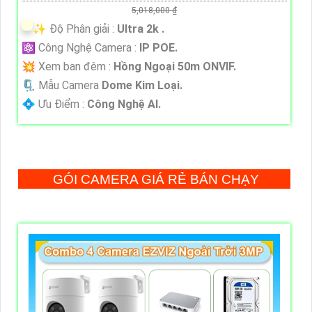
5,018,000 ₫
✨ Độ Phân giải :
Ultra 2k .
⚛️ Công Nghệ Camera :
IP POE.
💥 Xem ban đêm :
Hồng Ngoại 50m ONVIF.
🗜️ Mẫu Camera
Dome Kim Loại.
️💠 Ưu Điểm :
Công Nghệ AI.
GÓI CAMERA GIÁ RẺ BÁN CHẠY