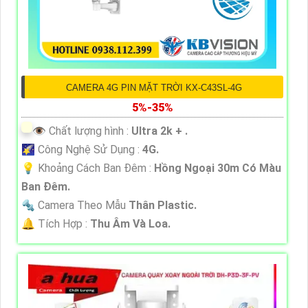
CAMERA 4G PIN MẶT TRỜI KX-C43SL-4G
5%-35%
👁 Chất lượng hình :
Ultra 2k + .
🌠 Công Nghệ Sử Dụng :
4G.
💡 Khoảng Cách Ban Đêm :
Hồng Ngoại 30m Có Màu
Ban Ðêm.
🔩 Camera Theo Mẫu
Thân Plastic.
️🔔 Tích Hợp :
Thu Âm Và Loa.