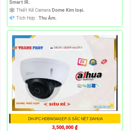
Smart IR.
🕸️ Thiết Kế Camera
Dome Kim loại.
️💎 Tích Hợp :
Thu Âm.
DH-IPC-HDBW3441EP-S SẮC NÉT DAHUA
3,500,000 ₫