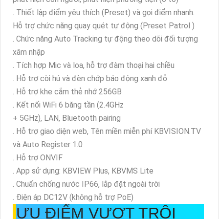
. Thiết lập điểm yêu thích (Preset) và gọi điểm nhanh.
Hỗ trợ chức năng quay quét tự động (Preset Patrol )
. Chức năng Auto Tracking tự động theo dõi đối tượng
xâm nhập
. Tích hợp Mic và loa, hỗ trợ đàm thoại hai chiều
. Hỗ trợ còi hú và đèn chớp báo động xanh đỏ
. Hỗ trợ khe cắm thẻ nhớ 256GB
. Kết nối WiFi 6 băng tần (2.4GHz
+ 5GHz), LAN, Bluetooth pairing
. Hỗ trợ giao diện web, Tên miền miễn phí KBVISION.TV
và Auto Register 1.0
. Hỗ trợ ONVIF
. App sử dụng: KBVIEW Plus, KBVMS Lite
. Chuẩn chống nước IP66, lắp đặt ngoài trời
. Điện áp DC12V (không hỗ trợ PoE)
ƯU ĐIỂM VƯỢT TRỘI