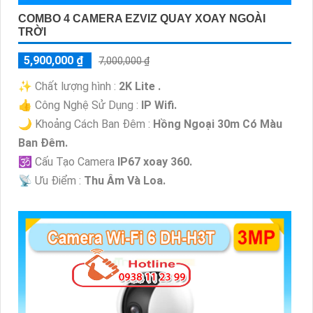
COMBO 4 CAMERA EZVIZ QUAY XOAY NGOÀI
TRỜI
5,900,000 ₫
7,000,000 ₫
✨ Chất lượng hình :
2K Lite .
👍 Công Nghệ Sử Dụng :
IP Wifi.
🌙 Khoảng Cách Ban Đêm :
Hồng Ngoại 30m Có Màu
Ban Ðêm.
🕉️ Cấu Tạo Camera
IP67 xoay 360.
️📡 Ưu Điểm :
Thu Âm Và Loa.