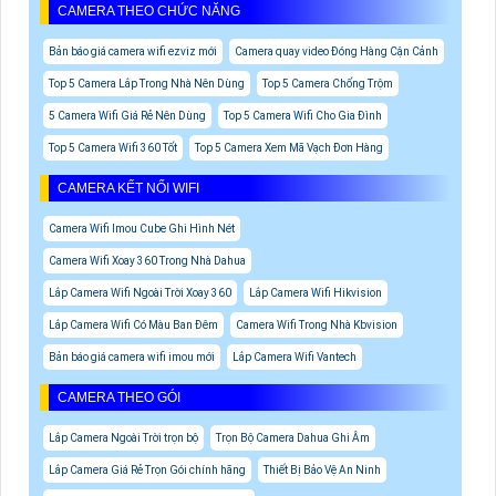
CAMERA THEO CHỨC NĂNG
Bản báo giá camera wifi ezviz mới
Camera quay video Đóng Hàng Cận Cảnh
Top 5 Camera Lắp Trong Nhà Nên Dùng
Top 5 Camera Chống Trộm
5 Camera Wifi Giá Rẻ Nên Dùng
Top 5 Camera Wifi Cho Gia Đình
Top 5 Camera Wifi 360 Tốt
Top 5 Camera Xem Mã Vạch Đơn Hàng
CAMERA KẾT NỐI WIFI
Camera Wifi Imou Cube Ghi Hình Nét
Camera Wifi Xoay 360 Trong Nhà Dahua
Lắp Camera Wifi Ngoài Trời Xoay 360
Lắp Camera Wifi Hikvision
Lắp Camera Wifi Có Màu Ban Đêm
Camera Wifi Trong Nhà Kbvision
Bản báo giá camera wifi imou mới
Lắp Camera Wifi Vantech
CAMERA THEO GÓI
Lắp Camera Ngoài Trời trọn bộ
Trọn Bộ Camera Dahua Ghi Âm
Lắp Camera Giá Rẻ Trọn Gói chính hãng
Thiết Bị Bảo Vệ An Ninh