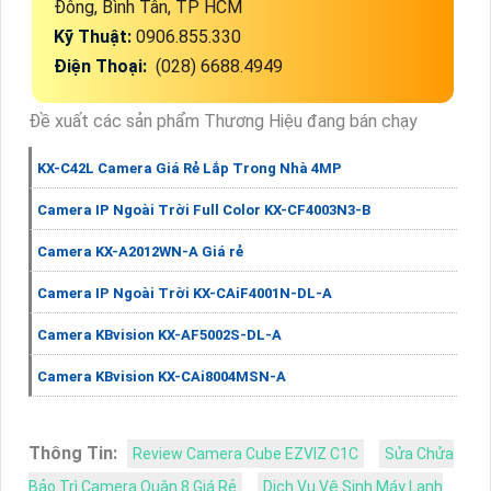
Đông, Bình Tân, TP HCM
Kỹ Thuật:
0906.855.330
Điện Thoại:
(028) 6688.4949
Đề xuất các sản phẩm Thương Hiệu đang bán chạy
KX-C42L Camera Giá Rẻ Lắp Trong Nhà 4MP
Camera IP Ngoài Trời Full Color KX-CF4003N3-B
Camera KX-A2012WN-A Giá rẻ
Camera IP Ngoài Trời KX-CAiF4001N-DL-A
Camera KBvision KX-AF5002S-DL-A
Camera KBvision KX-CAi8004MSN-A
Thông Tin:
Review Camera Cube EZVIZ C1C
Sửa Chửa
Bảo Trì Camera Quận 8 Giá Rẻ
Dịch Vụ Vệ Sinh Máy Lạnh