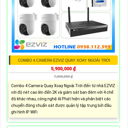
COMBO 4 CAMERA EZVIZ QUAY XOAY NGOÀI TRỜI
5,900,000 ₫
7,000,000 ₫
Combo 4 Camera Quay Xoay Ngoài Trời đến từ nhà EZVIZ
với độ nét cao lên đến 2K và giám sát ban đêm với 4 chế
độ khác nhau, công nghệ AI Phát hiện và phân biệt các
chuyển động chuẩn sát được quản lý tập trung bởi đầu
ghi hình IP WiFi