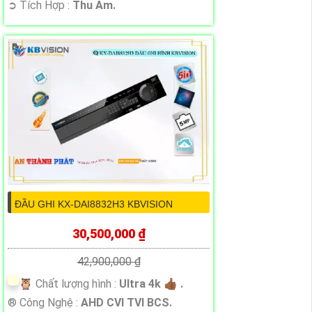
️➲ Tích Hợp :
Thu Âm.
ĐẦU GHI KX-DAI8832H3 KBVISION
30,500,000 ₫
42,900,000 ₫
🦉 Chất lượng hình :
Ultra 4k 👍🏾 .
®️ Công Nghệ :
AHD CVI TVI BCS.