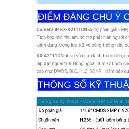
ĐIỂM ĐÁNG CHÚ Ý 
Camera IP KX-A2111CN-A
độ phân giải 2MP,
Tích hợp mic thu âm, hỗ trợ phát hiện người c
kiệm dung lượng lưu trữ và băng thông hiệu qu
KX-A2111CN-A
có vỏ nhựa kích thước lớn, ch
lắp đặt ngoài trời. Hồng ngoại 30m kết hợp ch
cao như DWDR, BLC, HLC, 3DNR… đảm bảo quan 
THÔNG SỐ KỸ THUẬ
Thông Số Kỹ Thuật - Camera IP Cố Định T
Độ phân giải
1/2.8" CMOS 2MP (1920
Chuẩn nén
H.265+ (tiết kiệm băng 