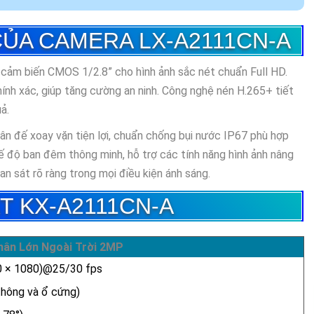
CỦA CAMERA LX-A2111CN-A
 cảm biến CMOS 1/2.8” cho hình ảnh sắc nét chuẩn Full HD.
hính xác, giúp tăng cường an ninh. Công nghệ nén H.265+ tiết
ả.
ân đế xoay vặn tiện lợi, chuẩn chống bụi nước IP67 phù hợp
ế độ ban đêm thông minh, hỗ trợ các tính năng hình ảnh nâng
sát rõ ràng trong mọi điều kiện ánh sáng.
T KX-A2111CN-A
hân Lớn Ngoài Trời 2MP
 × 1080)@25/30 fps
thông và ổ cứng)