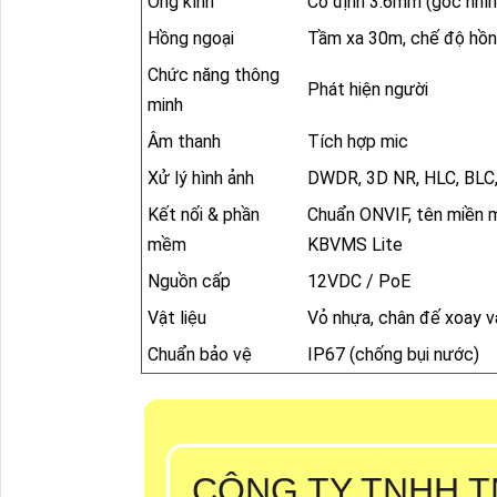
Ống kính
Cố định 3.6mm (góc nhìn
Hồng ngoại
Tầm xa 30m, chế độ hồn
Chức năng thông
Phát hiện người
minh
Âm thanh
Tích hợp mic
Xử lý hình ảnh
DWDR, 3D NR, HLC, BLC,
Kết nối & phần
Chuẩn ONVIF, tên miền 
mềm
KBVMS Lite
Nguồn cấp
12VDC / PoE
Vật liệu
Vỏ nhựa, chân đế xoay v
Chuẩn bảo vệ
IP67 (chống bụi nước)
CÔNG TY TNHH T