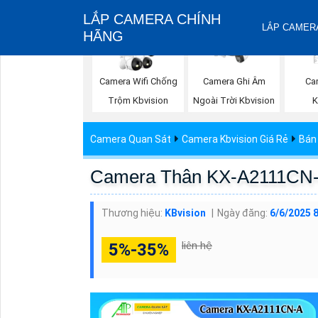
LẮP CAMERA CHÍNH
LẮP CAMERA
HÃNG
Ca
Camera Wifi Chống
Camera Ghi Âm
K
Trộm Kbvision
Ngoài Trời Kbvision
Camera Quan Sát
Camera Kbvision Giá Rẻ
Bán
Camera Thân KX-A2111CN
Thương hiệu:
KBvision
Ngày đăng:
6/6/2025 
liên hệ
5%-35%