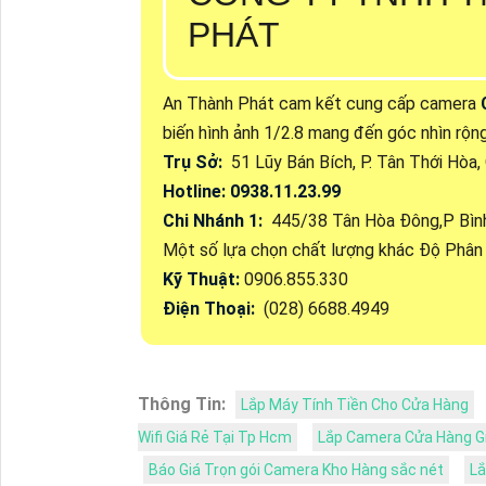
PHÁT
An Thành Phát cam kết cung cấp camera
biến hình ảnh 1/2.8 mang đến góc nhìn rộn
Trụ Sở:
51 Lũy Bán Bích, P. Tân Thới Hòa
Hotline: 0938.11.23.99
Chi Nhánh 1:
445/38 Tân Hòa Đông,P Bình
Một số lựa chọn chất lượng khác Độ Phân 
Kỹ Thuật:
0906.855.330
Điện Thoại:
(028) 6688.4949
Thông Tin:
Lắp Máy Tính Tiền Cho Cửa Hàng
Wifi Giá Rẻ Tại Tp Hcm
Lắp Camera Cửa Hàng G
Báo Giá Trọn gói Camera Kho Hàng sắc nét
Lắ