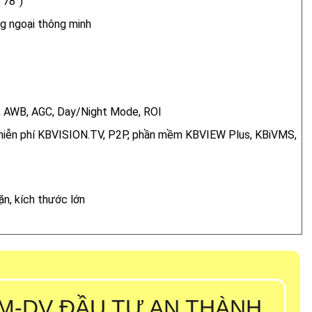
 78°)
g ngoại thông minh
 AWB, AGC, Day/Night Mode, ROI
miễn phí KBVISION.TV, P2P, phần mềm KBVIEW Plus, KBiVMS,
ặn, kích thước lớn
M-DV ĐẦU TƯ AN THÀNH