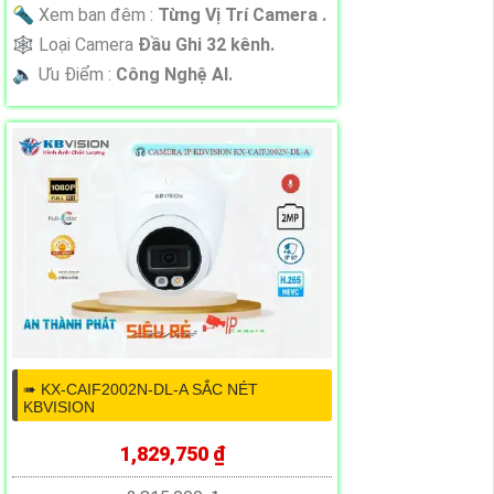
🔦 Xem ban đêm :
Từng Vị Trí Camera .
🕸️ Loại Camera
Đầu Ghi 32 kênh.
️🔈 Ưu Điểm :
Công Nghệ AI.
➠ KX-CAIF2002N-DL-A SẮC NÉT
KBVISION
1,829,750 ₫