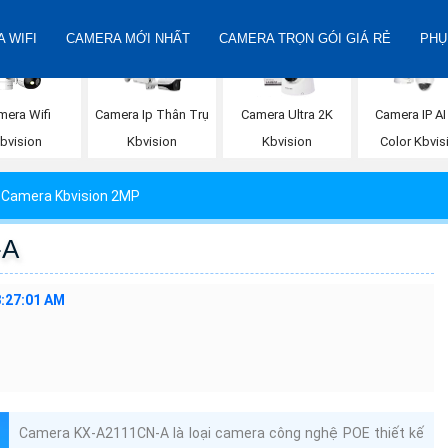
 WIFI
CAMERA MỚI NHẤT
CAMERA TRỌN GÓI GIÁ RẺ
PHỤ
mera Wifi
Camera Ip Thân Trụ
Camera Ultra 2K
Camera IP AI 
bvision
Kbvision
Kbvision
Color Kbvis
 Camera Kbvision 2MP
-A
8:27:01 AM
Camera KX-A2111CN-A là loại camera công nghệ POE thiết kế