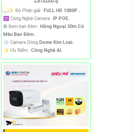
2,815,000 ₫
✨ Độ Phân giải :
FULL HD 1080P .
🕉️ Công Nghệ Camera :
IP POE.
❂ Xem ban đêm :
Hồng Ngoại 30m Có
Màu Ban Đêm.
🌧️ Camera Dòng
Dome Kim Loại.
️✨ Ưu Điểm :
Công Nghệ AI.