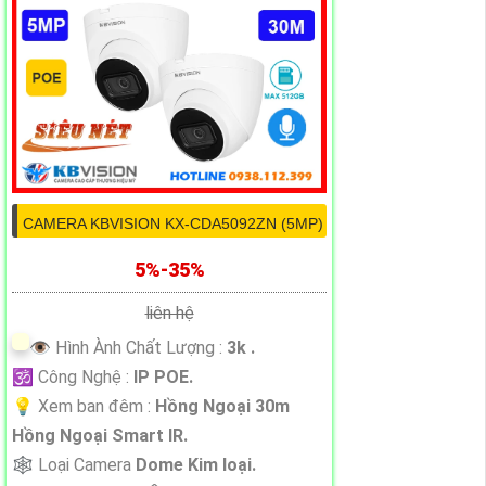
CAMERA KBVISION KX-CDA5092ZN (5MP)
5%-35%
liên hệ
👁 Hình Ành Chất Lượng :
3k .
🕉️ Công Nghệ :
IP POE.
💡 Xem ban đêm :
Hồng Ngoại 30m
Hồng Ngoại Smart IR.
🕸️ Loại Camera
Dome Kim loại.