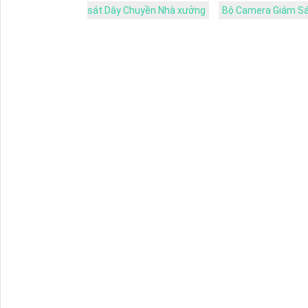
sát Dây Chuyền Nhà xưởng
Bộ Camera Giám Sá