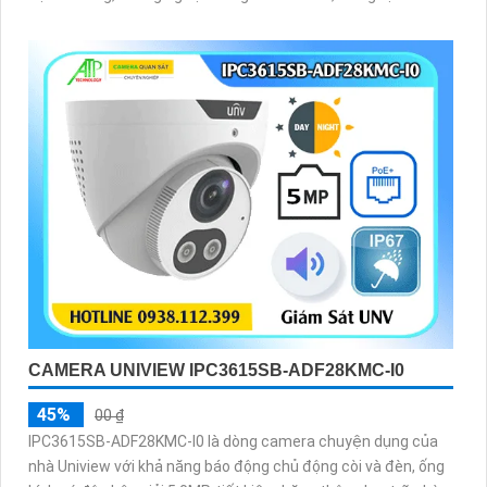
nén Ultra265/H
CAMERA UNIVIEW IPC3615SB-ADF28KMC-I0
45%
00 ₫
IPC3615SB-ADF28KMC-I0 là dòng camera chuyện dụng của
nhà Uniview với khả năng báo động chủ động còi và đèn, ống