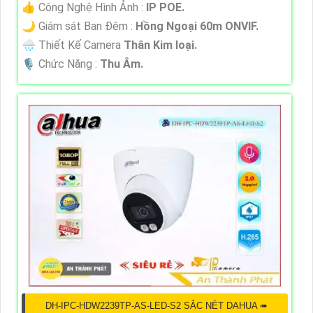
👍 Công Nghệ Hình Ảnh :
IP POE.
🌙 Giám sát Ban Đêm :
Hồng Ngoại 60m ONVIF.
🌧️ Thiết Kế Camera
Thân Kim loại.
️🎙 Chức Năng :
Thu Âm.
DH-IPC-HDW2239TP-AS-LED-S2 SẮC NÉT DAHUA ➠