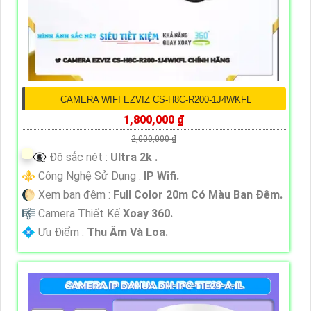
CAMERA WIFI EZVIZ CS-H8C-R200-1J4WKFL
1,800,000 ₫
2,000,000 ₫
👁️‍🗨 Độ sắc nét :
Ultra 2k .
⚜️ Công Nghệ Sử Dụng :
IP Wifi.
🌔 Xem ban đêm :
Full Color 20m Có Màu Ban Ðêm.
🎼️ Camera Thiết Kế
Xoay 360.
️💠 Ưu Điểm :
Thu Âm Và Loa.