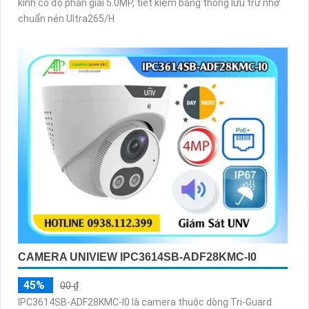
kính có độ phân giải 5.0MP, tiết kiệm băng thông lưu trữ nhờ
chuẩn nén Ultra265/H
CAMERA UNIVIEW IPC3614SB-ADF28KMC-I0
45%
00 ₫
IPC3614SB-ADF28KMC-I0 là camera thuộc dòng Tri-Guard