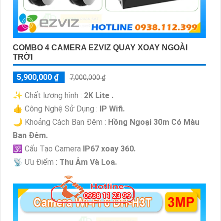
COMBO 4 CAMERA EZVIZ QUAY XOAY NGOÀI
TRỜI
5,900,000 ₫
7,000,000 ₫
✨ Chất lượng hình :
2K Lite .
👍 Công Nghệ Sử Dụng :
IP Wifi.
🌙 Khoảng Cách Ban Đêm :
Hồng Ngoại 30m Có Màu
Ban Ðêm.
🕉️ Cấu Tạo Camera
IP67 xoay 360.
️📡 Ưu Điểm :
Thu Âm Và Loa.