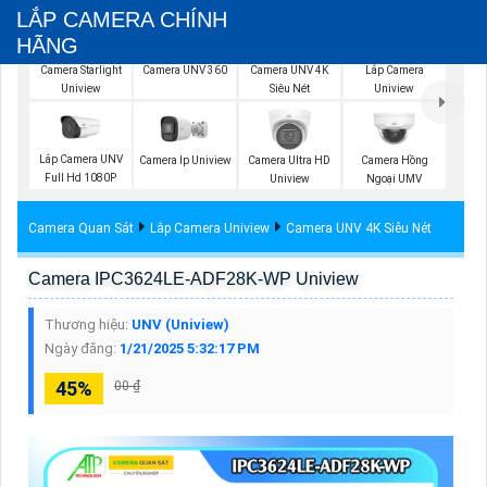
LẮP CAMERA CHÍNH
HÃNG
Camera UNV 360
Camera Starlight
Camera UNV 4K
Lắp Camera
Uniview
Siêu Nét
Uniview
Lắp Camera UNV
Camera Ip Uniview
Camera Ultra HD
Camera Hồng
Full Hd 1080P
Uniview
Ngoại UMV
Camera Quan Sát
Lắp Camera Uniview
Camera UNV 4K Siêu Nét
Camera IPC3624LE-ADF28K-WP Uniview
Thương hiệu:
UNV (Uniview)
Ngày đăng:
1/21/2025 5:32:17 PM
45%
00 ₫