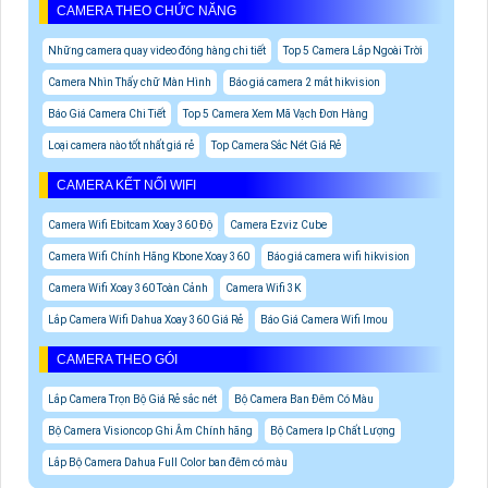
CAMERA THEO CHỨC NĂNG
Những camera quay video đóng hàng chi tiết
Top 5 Camera Lắp Ngoài Trời
Camera Nhìn Thấy chữ Màn Hình
Báo giá camera 2 mắt hikvision
Báo Giá Camera Chi Tiết
Top 5 Camera Xem Mã Vạch Đơn Hàng
Loại camera nào tốt nhất giá rẻ
Top Camera Sắc Nét Giá Rẻ
CAMERA KẾT NỐI WIFI
Camera Wifi Ebitcam Xoay 360 Độ
Camera Ezviz Cube
Camera Wifi Chính Hãng Kbone Xoay 360
Báo giá camera wifi hikvision
Camera Wifi Xoay 360 Toàn Cảnh
Camera Wifi 3K
Lắp Camera Wifi Dahua Xoay 360 Giá Rẻ
Báo Giá Camera Wifi Imou
CAMERA THEO GÓI
Lắp Camera Trọn Bộ Giá Rẻ sắc nét
Bộ Camera Ban Đêm Có Màu
Bộ Camera Visioncop Ghi Âm Chính hãng
Bộ Camera Ip Chất Lượng
Lắp Bộ Camera Dahua Full Color ban đêm có màu