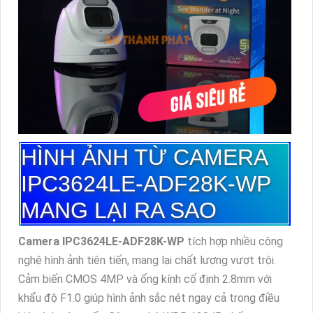
HÌNH ẢNH TỪ CAMERA
IPC3624LE-ADF28K-WP
MANG LẠI RA SAO
Camera IPC3624LE-ADF28K-WP
tích hợp nhiều công
nghệ hình ảnh tiên tiến, mang lại chất lượng vượt trội.
Cảm biến CMOS 4MP và ống kính cố định 2.8mm với
khẩu độ F1.0 giúp hình ảnh sắc nét ngay cả trong điều