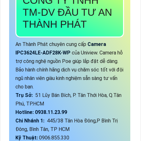
CÔNG TY TNHH
TM-DV ĐẦU TƯ AN
THÀNH PHÁT
An Thành Phát chuyên cung cấp
Camera
IPC3624LE-ADF28K-WP
của Uniview. Camera hỗ
trợ công nghệ nguồn Poe giúp lắp đặt dễ dàng.
Bảo hành chính hãng dịch vụ chăm sóc tốt với đội
ngũ nhân viên giàu kinh nghiệm sẵn sàng tư vấn
cho bạn.
Trụ Sở:
51 Lũy Bán Bích, P. Tân Thới Hòa, Q.Tân
Phú, TP.HCM
Hotline: 0938.11.23.99
Chi Nhánh 1:
445/38 Tân Hòa Đông,P Bình Trị
Đông, Bình Tân, TP HCM
Kỹ Thuật:
0906.855.330