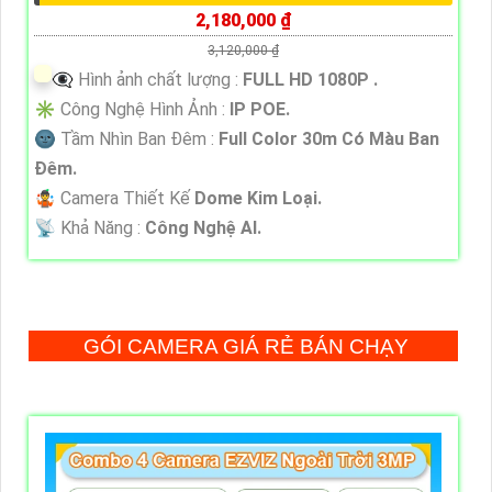
2,180,000 ₫
3,120,000 ₫
👁️‍🗨 Hình ảnh chất lượng :
FULL HD 1080P .
✳️ Công Nghệ Hình Ảnh :
IP POE.
🌚 Tầm Nhìn Ban Đêm :
Full Color 30m Có Màu Ban
Đêm.
🤹 Camera Thiết Kế
Dome Kim Loại.
️📡 Khả Năng :
Công Nghệ AI.
GÓI CAMERA GIÁ RẺ BÁN CHẠY