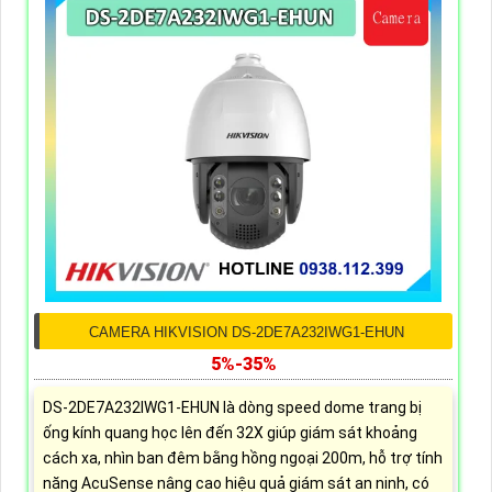
CAMERA HIKVISION DS-2DE7A232IWG1-EHUN
5%-35%
DS-2DE7A232IWG1-EHUN là dòng speed dome trang bị
ống kính quang học lên đến 32X giúp giám sát khoảng
cách xa, nhìn ban đêm bằng hồng ngoại 200m, hỗ trợ tính
năng AcuSense nâng cao hiệu quả giám sát an ninh, có