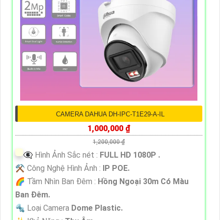
CAMERA DAHUA DH-IPC-T1E29-A-IL
1,000,000 ₫
1,200,000 ₫
👁️‍🗨 Hình Ảnh Sắc nét :
FULL HD 1080P .
⚒ Công Nghệ Hình Ảnh :
IP POE.
🌈 Tầm Nhìn Ban Đêm :
Hồng Ngoại 30m Có Màu
Ban Ðêm.
🔩 Loại Camera
Dome Plastic.