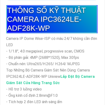
THÔNG SỐ KỸ THUẬT
CAMERA IPC3624LE-
ADF28K-WP
Camera IP Dome Wise-ISP có màu 24/7 không cần đèn
LED
- 1/1.8", 4.0 megapixel, progressive scan, CMOS
- Độ phân giải: 4MP (2688*1520), Max 30fps
- Chuẩn nén: Ultra265/H.265/ H.264/ MJPEG
Top Những Bộ Camera Giám Sát Nên Dùng: Camera
IPC3624LE-ADF28K-WP Uniview
Lắp Đặt Bộ Camera
Giám Sát Cửa Hàng Trang Sức
- Hỗ trợ 3 luồng video
- Ống kính cố định 2.8mm@F1.0
- Tích hợp 2 đèn LED ánh sáng ấm