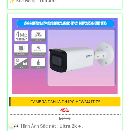
️✨ Khả Năng :
Thu Âm.
CAMERA DAHUA DH-IPC-HFW2441T-ZS
45%
Liên Hệ
️👀 Hình Ảnh Sắc nét :
Ultra 2k + .