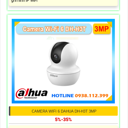
ghi hình IP WiFi
CAMERA WIFI 6 DAHUA DH-H3T 3MP
5%-35%