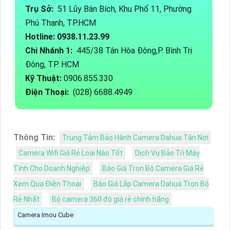
Trụ Sở:
51 Lũy Bán Bích, Khu Phố 11, Phường
Phú Thạnh, TP.HCM
Hotline: 0938.11.23.99
Chi Nhánh 1:
445/38 Tân Hòa Đông,P. Bình Trị
Đông, TP. HCM
Kỹ Thuật:
0906.855.330
Điện Thoại:
(028) 6688.4949
Thông Tin:
Trung Tâm Bảo Hành Camera Dahua Tận Nơi
Camera Wifi Giá Rẻ Loại Nào Tốt
Dịch Vụ Bảo Trì Máy
Tính Cho Doanh Nghiệp
Báo Giá Trọn Bộ Camera Giá Rẻ
Xem Qua Điện Thoại
Báo Giá Lắp Camera Dahua Trọn Bộ
Rẻ Nhất
Bộ camera 360 độ giá rẻ chính hãng
Camera Imou Cube