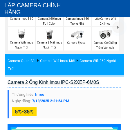
LẮP CAMERA CHÍNH
HÃNG
Camera Imou 360
Camera Imou 360
Camera 360 Imou
Lắp Camera Wifi
Trong Nhà
Full Color
2K Imou
Camera Wifi Imou
Camera 2 Mắt Imou
Camera Eyeball
Camera Có Chống
Ngoài Trời
Ngoài Trời
Trộm Vantech
Camera Quan Sát
Camera Wifi Imou Mới
Camera Wifi 360 Ngoài
Trời
Camera 2 Ống Kính Imou IPC-S2XEP-6M0S
Thương hiệu:
Imou
Ngày đăng:
7/18/2025 2:21:54 PM
5%-35%