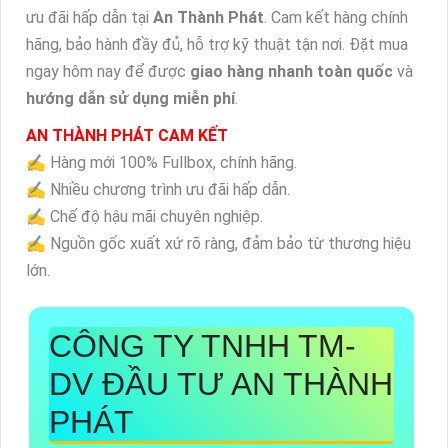
ưu đãi hấp dẫn tại
An Thành Phát
. Cam kết hàng chính
hãng, bảo hành đầy đủ, hỗ trợ kỹ thuật tận nơi. Đặt mua
ngay hôm nay để được
giao hàng nhanh toàn quốc
và
hướng dẫn sử dụng miễn phí
.
AN THÀNH PHÁT CAM KẾT
✍️ Hàng mới 100% Fullbox, chính hãng.
✍️ Nhiều chương trình ưu đãi hấp dẫn.
✍️ Chế độ hậu mãi chuyên nghiệp.
✍️ Nguồn gốc xuất xứ rõ ràng, đảm bảo từ thương hiệu
lớn.
CÔNG TY TNHH TM-
DV ĐẦU TƯ AN THÀNH
PHÁT