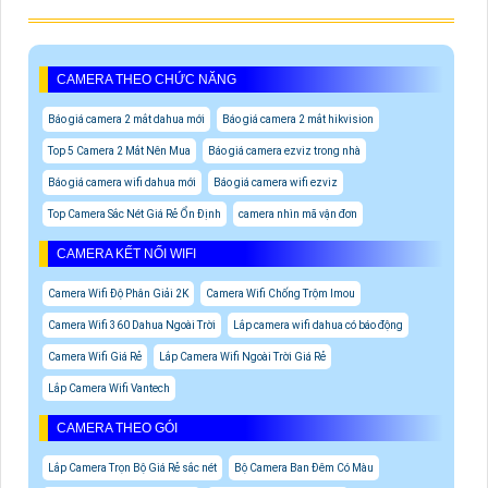
CAMERA THEO CHỨC NĂNG
Báo giá camera 2 mắt dahua mới
Báo giá camera 2 mắt hikvision
Top 5 Camera 2 Mắt Nên Mua
Báo giá camera ezviz trong nhà
Báo giá camera wifi dahua mới
Báo giá camera wifi ezviz
Top Camera Sắc Nét Giá Rẻ Ổn Định
camera nhìn mã vận đơn
CAMERA KẾT NỐI WIFI
Camera Wifi Độ Phân Giải 2K
Camera Wifi Chống Trộm Imou
Camera Wifi 360 Dahua Ngoài Trời
Lắp camera wifi dahua có báo động
Camera Wifi Giá Rẻ
Lắp Camera Wifi Ngoài Trời Giá Rẻ
Lắp Camera Wifi Vantech
CAMERA THEO GÓI
Lắp Camera Trọn Bộ Giá Rẻ sắc nét
Bộ Camera Ban Đêm Có Màu