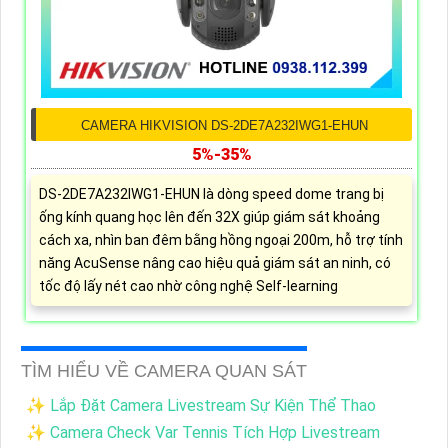
CAMERA HIKVISION DS-2DE7A232IWG1-EHUN
5%-35%
DS-2DE7A232IWG1-EHUN là dòng speed dome trang bị
ống kính quang học lên đến 32X giúp giám sát khoảng
cách xa, nhìn ban đêm bằng hồng ngoại 200m, hỗ trợ tính
năng AcuSense nâng cao hiệu quả giám sát an ninh, có
tốc độ lấy nét cao nhờ công nghệ Self-learning
TÌM HIỂU VỀ CAMERA QUAN SÁT
✨ Lắp Đặt Camera Livestream Sự Kiện Thể Thao
✨ Camera Check Var Tennis Tích Hợp Livestream