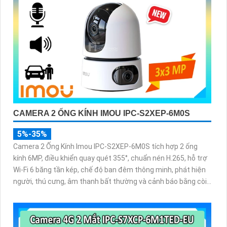
CAMERA 2 ỐNG KÍNH IMOU IPC-S2XEP-6M0S
5%-35%
Camera 2 Ống Kính Imou IPC-S2XEP-6M0S tích hợp 2 ống
kính 6MP, điều khiển quay quét 355°, chuẩn nén H.265, hỗ trợ
Wi-Fi 6 băng tần kép, chế độ ban đêm thông minh, phát hiện
người, thú cưng, âm thanh bất thường và cảnh báo bằng còi
và đèn tùy chỉnh, lưu trữ đến 512GB