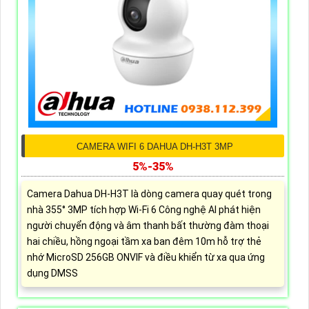
CAMERA WIFI 6 DAHUA DH-H3T 3MP
5%-35%
Camera Dahua DH-H3T là dòng camera quay quét trong
nhà 355° 3MP tích hợp Wi-Fi 6 Công nghệ AI phát hiện
người chuyển động và âm thanh bất thường đàm thoại
hai chiều, hồng ngoại tầm xa ban đêm 10m hỗ trợ thẻ
nhớ MicroSD 256GB ONVIF và điều khiển từ xa qua ứng
dụng DMSS