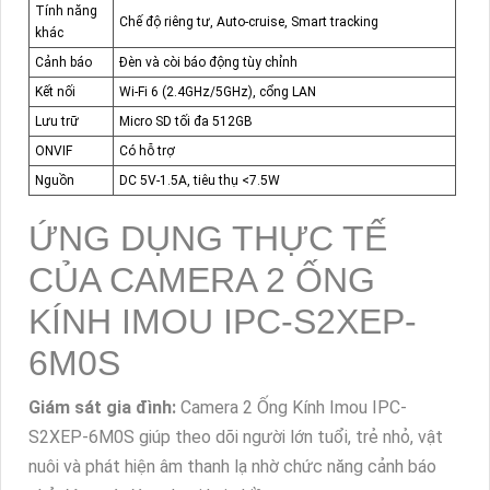
Tính năng
Chế độ riêng tư, Auto-cruise, Smart tracking
khác
Cảnh báo
Đèn và còi báo động tùy chỉnh
Kết nối
Wi-Fi 6 (2.4GHz/5GHz), cổng LAN
Lưu trữ
Micro SD tối đa 512GB
ONVIF
Có hỗ trợ
Nguồn
DC 5V-1.5A, tiêu thụ <7.5W
ỨNG DỤNG THỰC TẾ
CỦA CAMERA 2 ỐNG
KÍNH IMOU IPC-S2XEP-
6M0S
Giám sát gia đình:
Camera 2 Ống Kính Imou IPC-
S2XEP-6M0S giúp theo dõi người lớn tuổi, trẻ nhỏ, vật
nuôi và phát hiện âm thanh lạ nhờ chức năng cảnh báo