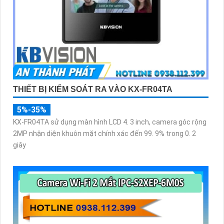
THIẾT BỊ KIỂM SOÁT RA VÀO KX-FR04TA
5%-35%
KX-FR04TA sử dụng màn hình LCD 4. 3 inch, camera góc rộng
2MP nhận diện khuôn mặt chính xác đến 99. 9% trong 0. 2
giây