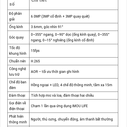
Chi tiết
số
Độ phân
6.0MP (3MP cố định + 3MP quay quét)
giải
Ống kính
3.6mm, góc nhìn 91°
0~355° ngang, 0~90° dọc (ống kính quay), 0~355°
Góc quay
ngang, 0~15° nghiêng (ống kính cố định)
Tốc độ
15fps
khung hình
Chuẩn nén
H.265
Công nghệ
AOR – tối ưu thời gian ghi hình
lưu trữ
Chế độ ban
Hồng ngoại + LED, 4 chế độ thông minh, tầm xa 15m
đêm
Đàm thoại
Tích hợp mic và loa, đàm thoại hai chiều
Gọi điện về
Chạm 1 lần qua ứng dụng IMOU LIFE
điện thoại
Phát hiện
Người, thú cưng, chuyển động, âm thanh bất thường
thông minh