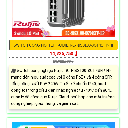
SWITCH CÔNG NGHIỆP RUIJIE RG-NIS3100-8GT4SFP-HP
14,225,750 ₫
20,322,500 ₫
🎥 Switch công nghiệp Ruijie RG-NIS3100-8GT4SFP-HP
mang đến hiệu suất cao với 8 cổng PoE+ và 4 cổng SFP,
tổng công suất PoE 240W. Thiết kế chuẩn IP40, hoạt
động tốt trong điều kiện khắc nghiệt từ -40°C đến 80°C,
quản lý dễ dàng qua Ruijie Cloud, phù hợp cho môi trường
công nghiệp, giao thông, và giám sát.