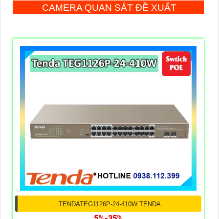
CAMERA QUAN SÁT ĐỀ XUẤT
TENDATEG1126P-24-410W TENDA
5%-35%