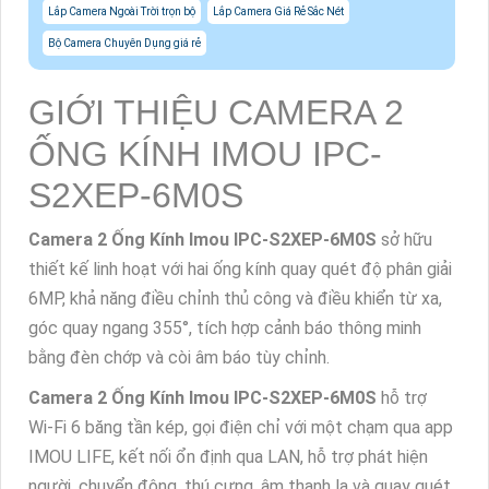
Lắp Camera Ngoài Trời trọn bộ
Lắp Camera Giá Rẻ Sắc Nét
Bộ Camera Chuyên Dụng giá rẻ
GIỚI THIỆU CAMERA 2
ỐNG KÍNH IMOU IPC-
S2XEP-6M0S
Camera 2 Ống Kính Imou IPC-S2XEP-6M0S
sở hữu
thiết kế linh hoạt với hai ống kính quay quét độ phân giải
6MP, khả năng điều chỉnh thủ công và điều khiển từ xa,
góc quay ngang 355°, tích hợp cảnh báo thông minh
bằng đèn chớp và còi âm báo tùy chỉnh.
Camera 2 Ống Kính Imou IPC-S2XEP-6M0S
hỗ trợ
Wi-Fi 6 băng tần kép, gọi điện chỉ với một chạm qua app
IMOU LIFE, kết nối ổn định qua LAN, hỗ trợ phát hiện
người, chuyển động, thú cưng, âm thanh lạ và quay quét