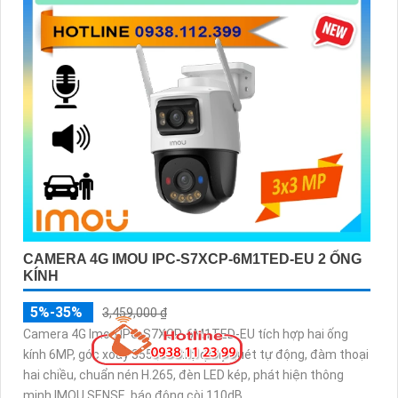
CAMERA 4G IMOU IPC-S7XCP-6M1TED-EU 2 ỐNG
KÍNH
5%-35%
3,459,000 ₫
Camera 4G Imou IPC-S7XCP-6M1TED-EU tích hợp hai ống
kính 6MP, góc xoay 355°, hỗ trợ quay quét tự động, đàm thoại
hai chiều, chuẩn nén H.265, đèn LED kép, phát hiện thông
minh IMOU SENSE, báo động còi 110dB