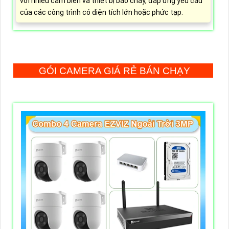
với nhiều cảm biến và thiết bị báo cháy, đáp ứng yêu cầu
của các công trình có diện tích lớn hoặc phức tạp.
GÓI CAMERA GIÁ RẺ BÁN CHẠY