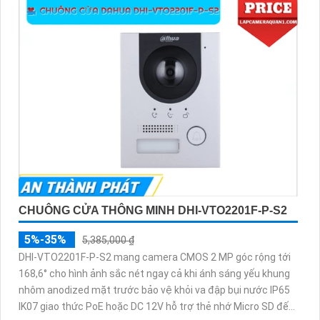
CHUÔNG CỬA THÔNG MINH DHI-VTO2201F-P-S2
5%-35%
5,385,000 ₫
DHI-VTO2201F-P-S2 mang camera CMOS 2 MP góc rộng tới
168,6° cho hình ảnh sắc nét ngay cả khi ánh sáng yếu khung
nhôm anodized mặt trước bảo vệ khỏi va đập bụi nước IP65
IK07 giao thức PoE hoặc DC 12V hỗ trợ thẻ nhớ Micro SD đến