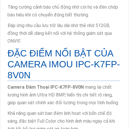
Tăng cường cảnh báo chủ động nhờ còi hú và đèn chớp
báo hiệu khi có chuyển động bất thường.
Đáp ứng nhu cầu lưu trữ lâu dài nhờ thẻ nhớ 512GB,
đồng thời dễ dàng kết nối với hệ thống giám sát qua
ONVIF.
ĐẶC ĐIỂM NỔI BẬT CỦA
CAMERA IMOU IPC-K7FP-
8V0N
Camera Đàm Thoại IPC-K7FP-8V0N
mang lại chất
lượng hình ảnh Ultra HD 8MP, hiển thị chi tiết rõ ràng,
giúp quan sát chính xác đối tượng trong mọi tình huống.
Khả năng quan sát ban đêm linh hoạt với bốn chế độ
sáng, đặc biệt Full Color cho hình ảnh màu ngay cả khi
trời tối, hỗ trợ giám sát an toàn hơn.