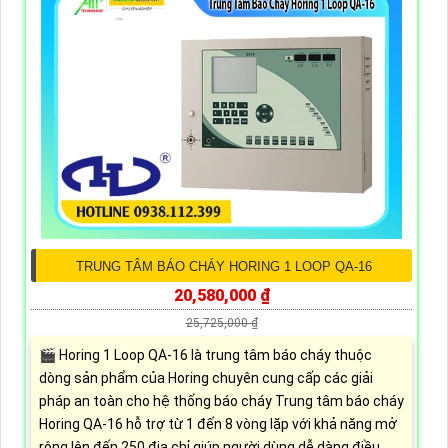
TRUNG TÂM BÁO CHÁY HORING 1 LOOP QA-16
20,580,000 ₫
25,725,000 ₫
🎬 Horing 1 Loop QA-16 là trung tâm báo cháy thuộc
dòng sản phẩm của Horing chuyên cung cấp các giải
pháp an toàn cho hệ thống báo cháy Trung tâm báo cháy
Horing QA-16 hỗ trợ từ 1 đến 8 vòng lặp với khả năng mở
rộng lên đến 250 địa chỉ giúp người dùng dễ dàng điều