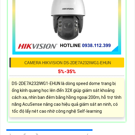
CAMERA HIKVISION DS-2DE7A232IWG1-EHUN
5%-35%
DS-2DE7A232IWG1-EHUN là dòng speed dome trang bị
ống kính quang học lên đến 32X giúp giám sát khoảng
cách xa, nhìn ban đêm bằng hồng ngoại 200m, hỗ trợ tính
năng AcuSense nâng cao hiệu quả giám sát an ninh, có
tốc độ lấy nét cao nhờ công nghệ Self-learning