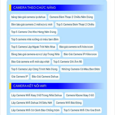
CAMERA THEO CHỨC NĂNG
bảng báo giá camera ip dahua
Camera Đàm Thoại 2 Chiều Nên Dùng
Bản báo giá camera 2 mắt ezviz mới
Top 5 Camera Đàm Thoại 2 Chiều
Top 5 Camera Cho Kho Hàng Nên Dùng
Top 5 camera nhà xưởng có màu ban đêm
Top 5 Camera Lắp Ngoài Trời Nên Mua
Báo giá camera wifi hikvision
Bảng báo giá camera ezviz Lắp Trong Nhà
Báo Giá Camera IP Hikvision
Báo Giá camera wifi mới cập nhật
Top 5 Camera Ghi Âm Rõ
Top 5 Camera Lắp Công Trình Nên Dùng
Những Camera Có Màu Ban Đêm
Gía Camera IP
Báo Giá Camera Dahua
CAMERA KẾT NỐI WIFI
Lắp Camera Wifi Xoay 360 Trong Nhà Dahua
Camera Kbone Xoay 360
Lắp Camera Wifi Dahua 3K Siêu Nét
Camera Wifi Báo Động
Lắp Camera Wifi Có Cảnh Báo Chống trộm
Top 5 Camera Wifi Cho Gia Đình