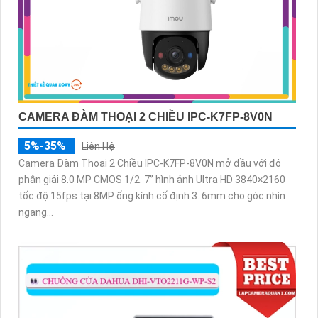
CAMERA ĐÀM THOẠI 2 CHIỀU IPC-K7FP-8V0N
5%-35%
Liên Hệ
Camera Đàm Thoại 2 Chiều IPC-K7FP-8V0N mở đầu với độ
phân giải 8.0 MP CMOS 1/2. 7” hình ảnh Ultra HD 3840×2160
tốc độ 15fps tại 8MP ống kính cố định 3. 6mm cho góc nhìn
ngang...