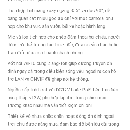
Tích hợp tính năng xoay ngang 355° và dọc 90°, dễ
dàng quan sát nhiều góc độ chỉ với một camera, phù
hợp cho khu vực sân vườn, bãi xe hoặc hành lang.
Mic và loa tích hợp cho phép đàm thoại hai chiều, người
dùng có thể tương tác trực tiếp, đưa ra cảnh báo hoặc
trao đổi từ xa một cách nhanh chóng.
Kết nối WiFi 6 cùng 2 ăng-ten giúp đường truyền ổn
định ngay cả trong điều kiện sóng yếu, ngoài ra còn hỗ
trợ LAN và ONVIF để ghép nối hệ thống.
Nguồn cấp linh hoạt với DC12V hoặc PoE, tiêu thụ điện
năng thấp <12W, phù hợp lắp đặt trong nhiều môi
trường khác nhau mà vẫn tiết kiệm chi phí.
Thiết kế vỏ nhựa chắc chắn, hoạt động ổn định ngoài
trời, chịu được nắng mưa, đảm bảo độ bền lâu dài trong