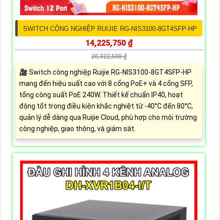
SWITCH CÔNG NGHIỆP RUIJIE RG-NIS3100-8GT4SFP-HP
14,225,750 ₫
20,322,500 ₫
🎥 Switch công nghiệp Ruijie RG-NIS3100-8GT4SFP-HP
mang đến hiệu suất cao với 8 cổng PoE+ và 4 cổng SFP,
tổng công suất PoE 240W. Thiết kế chuẩn IP40, hoạt
động tốt trong điều kiện khắc nghiệt từ -40°C đến 80°C,
quản lý dễ dàng qua Ruijie Cloud, phù hợp cho môi trường
công nghiệp, giao thông, và giám sát.