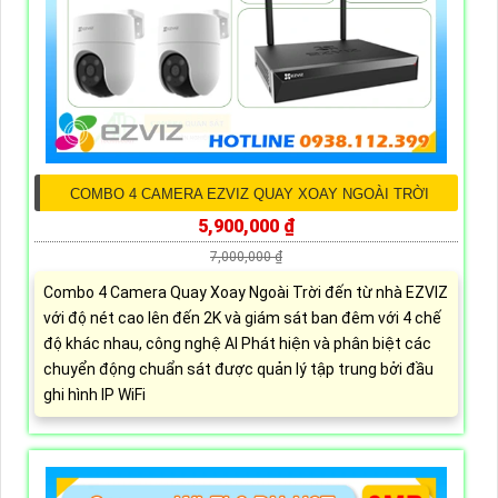
COMBO 4 CAMERA EZVIZ QUAY XOAY NGOÀI TRỜI
5,900,000 ₫
7,000,000 ₫
Combo 4 Camera Quay Xoay Ngoài Trời đến từ nhà EZVIZ
với độ nét cao lên đến 2K và giám sát ban đêm với 4 chế
độ khác nhau, công nghệ AI Phát hiện và phân biệt các
chuyển động chuẩn sát được quản lý tập trung bởi đầu
ghi hình IP WiFi