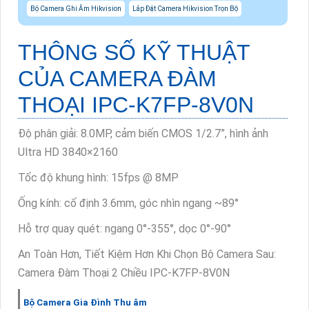
Bộ Camera Ghi Âm Hikvision
Lắp Đặt Camera Hikvision Trọn Bộ
THÔNG SỐ KỸ THUẬT
CỦA
CAMERA ĐÀM
THOẠI IPC-K7FP-8V0N
Độ phân giải: 8.0MP, cảm biến CMOS 1/2.7”, hình ảnh
Ultra HD 3840×2160
Tốc độ khung hình: 15fps @ 8MP
Ống kính: cố định 3.6mm, góc nhìn ngang ~89°
Hỗ trợ quay quét: ngang 0°-355°, dọc 0°-90°
An Toàn Hơn, Tiết Kiệm Hơn Khi Chọn Bộ Camera Sau:
Camera Đàm Thoại 2 Chiều IPC-K7FP-8V0N
Bộ Camera Gia Đình Thu âm