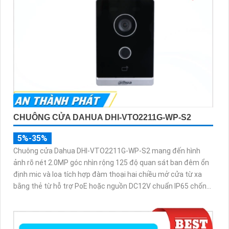
CHUÔNG CỬA DAHUA DHI-VTO2211G-WP-S2
5%-35%
Chuông cửa Dahua DHI-VTO2211G-WP-S2 mang đến hình
ảnh rõ nét 2.0MP góc nhìn rộng 125 độ quan sát ban đêm ổn
định mic và loa tích hợp đàm thoại hai chiều mở cửa từ xa
bằng thẻ từ hỗ trợ PoE hoặc nguồn DC12V chuẩn IP65 chống
nước phù hợp lắp ngoài trời kích thước nhỏ gọn trọng lượng
510 gram dễ lắp đặt và kết nối với điện thoại thông minh rất
an toàn