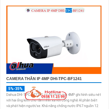
256GB cho lưu trữ dài hạn.
CAMERA THÂN IP 4MP DHI-TPC-BF1241
5%-35%
Dahua DHI-TPC-BF1241 có độ phân giải 4MP ghi hình siêu nét
với hai ống kính cho tầm nhìn xa với công nghệ AI phân biệt
và phát hiện người/xe. Khả năng chống nước IP67 nguồn 12