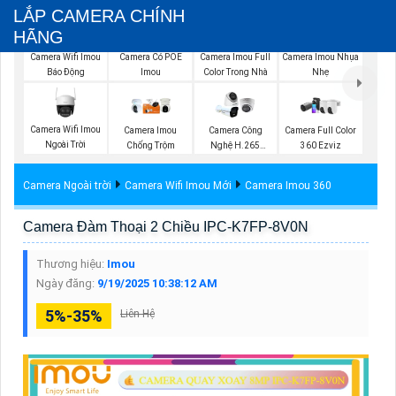
LẮP CAMERA CHÍNH
HÃNG
Camera Imou Full
Camera Wifi Imou
Camera Có POE
Camera Imou Nhụa
Color Trong Nhà
Báo Động
Imou
Nhẹ
Camera Wifi Imou
Camera Imou
Camera Công
Camera Full Color
Ngoài Trời
Chống Trộm
Nghệ H.265
360 Ezviz
Hikvision
Camera Ngoài trời
Camera Wifi Imou Mới
Camera Imou 360
Camera Đàm Thoại 2 Chiều IPC-K7FP-8V0N
Thương hiệu:
Imou
Ngày đăng:
9/19/2025 10:38:12 AM
5%-35%
Liên Hệ