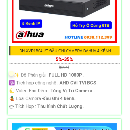
DH-XVR1B04-I/T ĐẦU GHI CAMERA DAHUA 4 KÊNH
5%-35%
liên hệ
✨ Độ Phân giải :
FULL HD 1080P .
⚛️ Tích hợp công nghệ :
AHD CVI TVI BCS.
🌜 Video Ban Đêm :
Từng Vị Trí Camera .
🤹 Loại Camera
Đầu Ghi 4 kênh.
️ლ Tích Hợp :
Thu hình Chất Lượng.