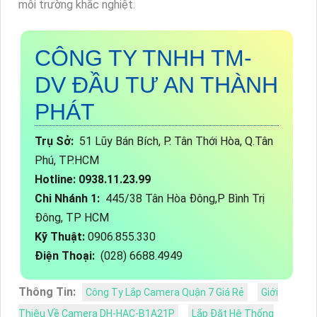
môi trường khắc nghiệt.
CÔNG TY TNHH TM-
DV ĐẦU TƯ AN THÀNH
PHÁT
Trụ Sở:
51 Lũy Bán Bích, P. Tân Thới Hòa, Q.Tân
Phú, TP.HCM
Hotline: 0938.11.23.99
Chi Nhánh 1:
445/38 Tân Hòa Đông,P Bình Trị
Đông, TP HCM
Kỹ Thuật:
0906.855.330
Điện Thoại:
(028) 6688.4949
Thông Tin:
Công Ty Lắp Camera Quận 7 Giá Rẻ
Giới
Thiệu Về Camera DH-HAC-B1A21P
Lắp Đặt Hệ Thống