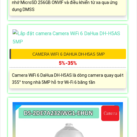
nhớ MicroSD 256GB ONVIF và điều khiển từ xa qua ứng
dụng DMSS
CAMERA WIFI 6 DAHUA DH-H5AS 5MP
5%-35%
Camera WiFi 6 DaHua DH-H5AS là dòng camera quay quét
355° trong nhà 5MP hỗ trợ Wi-Fi 6 băng tần