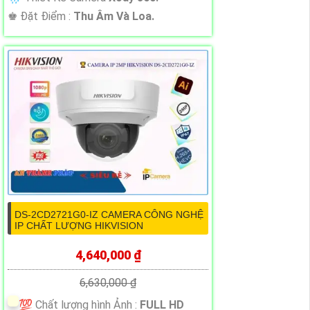
️♚ Đặt Điểm :
Thu Âm Và Loa.
DS-2CD2721G0-IZ CAMERA CÔNG NGHỆ
IP CHẤT LƯỢNG HIKVISION
4,640,000 ₫
6,630,000 ₫
💯 Chất lượng hình Ảnh :
FULL HD