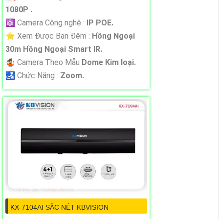
1080P .
⚛️ Camera Công nghệ :
IP POE.
⭐ Xem Được Ban Đêm :
Hồng Ngoại
30m Hồng Ngoại Smart IR.
🤹 Camera Theo Mẫu
Dome Kim loại.
️🛃 Chức Năng :
Zoom.
KX-7104AI SẮC NÉT KBVISION