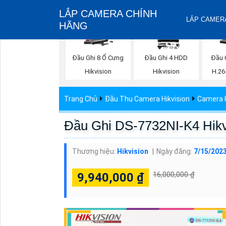
LẮP CAMERA CHÍNH
LẮP CAMERA
HÃNG
Đầu Ghi 8 Ổ Cưng
Đầu Ghi 4 HDD
Đầu 
Hikvision
Hikvision
H.26
Trang Chủ
Đầu Thu Camera Hikvision
Camera H
Đầu Ghi DS-7732NI-K4 Hikv
Thương hiệu:
Hikvision
Ngày đăng:
7/15/2023
16,000,000 ₫
9,940,000 ₫