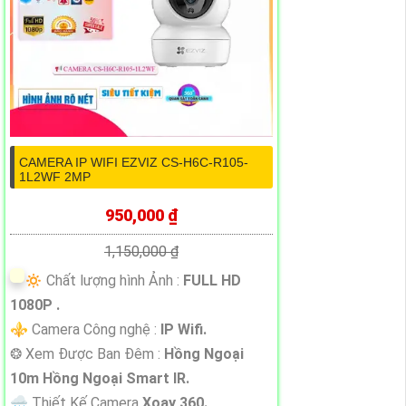
CAMERA IP WIFI EZVIZ CS-H6C-R105-
1L2WF 2MP
950,000 ₫
1,150,000 ₫
🔅 Chất lượng hình Ảnh :
FULL HD
1080P .
⚜️ Camera Công nghệ :
IP Wifi.
❂ Xem Được Ban Đêm :
Hồng Ngoại
10m Hồng Ngoại Smart IR.
🌧️ Thiết Kế Camera
Xoay 360.