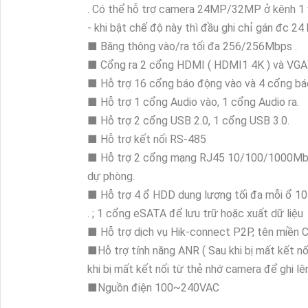
. Có thể hỗ trợ camera 24MP/32MP ở kênh 1 
- khi bật chế độ này thì đầu ghi chỉ gán đc 24
■ Băng thông vào/ra tối đa 256/256Mbps .
■ Cổng ra 2 cổng HDMI ( HDMI1 4K ) và VGA v
■ Hỗ trợ 16 cổng báo động vào và 4 cổng báo
■ Hỗ trợ 1 cổng Audio vào, 1 cổng Audio ra.
■ Hỗ trợ 2 cổng USB 2.0, 1 cổng USB 3.0.
■ Hỗ trợ kết nối RS-485
■ Hỗ trợ 2 cổng mạng RJ45 10/100/1000Mbps 
dự phòng.
■ Hỗ trợ 4 ổ HDD dung lượng tối đa mỗi ổ 1
. ; 1 cổng eSATA để lưu trữ hoặc xuất dữ liệu
■ Hỗ trợ dịch vụ Hik-connect P2P, tên miền C
■Hỗ trợ tính năng ANR ( Sau khi bị mất kết nối
khi bị mất kết nối từ thẻ nhớ camera để ghi lê
■Nguồn điện 100~240VAC