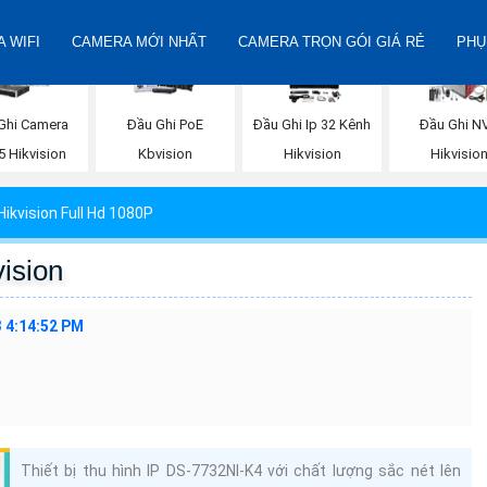
 WIFI
CAMERA MỚI NHẤT
CAMERA TRỌN GÓI GIÁ RẺ
PHỤ
Ghi Camera
Đầu Ghi PoE
Đầu Ghi Ip 32 Kênh
Đầu Ghi N
5 Hikvision
Kbvision
Hikvision
Hikvisio
ikvision Full Hd 1080P
ision
 4:14:52 PM
Thiết bị thu hình IP DS-7732NI-K4 với chất lượng sắc nét lên