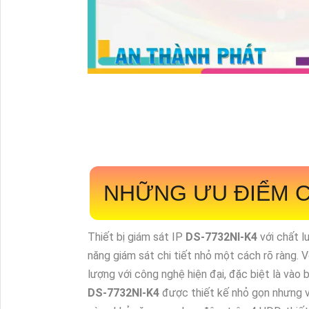
NHỮNG ƯU ĐIỂM 
Thiết bị giám sát IP
DS-7732NI-K4
với chất 
năng giám sát chi tiết nhỏ một cách rõ ràng. V
lượng với công nghệ hiện đại, đặc biệt là vào
DS-7732NI-K4
được thiết kế nhỏ gọn nhưng v