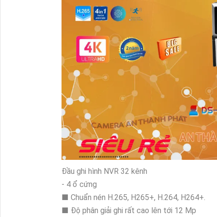
Đầu ghi hình NVR 32 kênh
- 4 ổ cứng
■ Chuẩn nén H.265, H265+, H.264, H264+.
■ Độ phân giải ghi rất cao lên tới 12 Mp