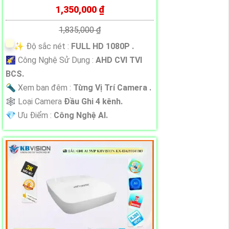
1,350,000 ₫
1,835,000 ₫
✨ Độ sắc nét :
FULL HD 1080P .
🌠 Công Nghệ Sử Dụng :
AHD CVI TVI
BCS.
🔦 Xem ban đêm :
Từng Vị Trí Camera .
🕸️ Loại Camera
Đầu Ghi 4 kênh.
️💎 Ưu Điểm :
Công Nghệ AI.