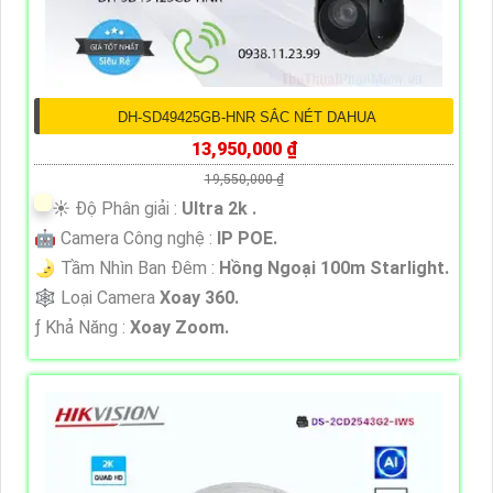
DH-SD49425GB-HNR SẮC NÉT DAHUA
13,950,000 ₫
19,550,000 ₫
☀️ Độ Phân giải :
Ultra 2k .
🤖️ Camera Công nghệ :
IP POE.
🌛 Tầm Nhìn Ban Đêm :
Hồng Ngoại 100m Starlight.
🕸️ Loại Camera
Xoay 360.
️ƒ Khả Năng :
Xoay Zoom.