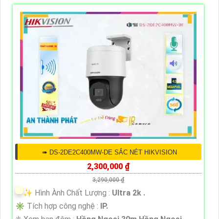
➠ DS-2DE2C400MW-DE SẮC NÉT HIKVISION
2,300,000 ₫
3,290,000 ₫
✨ Hình Ành Chất Lượng :
Ultra 2k .
✳️ Tích hợp công nghệ :
IP.