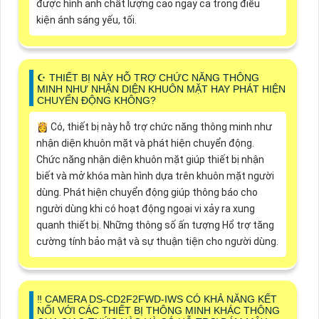
được hình ảnh chất lượng cao ngay cả trong điều
kiện ánh sáng yếu, tối.
☪ THIẾT BỊ NÀY HỖ TRỢ CHỨC NĂNG THÔNG
MINH NHƯ NHẬN DIỆN KHUÔN MẶT HAY PHÁT HIỆN
CHUYỂN ĐỘNG KHÔNG?
👸 Có, thiết bị này hỗ trợ chức năng thông minh như
nhận diện khuôn mặt và phát hiện chuyển động.
Chức năng nhận diện khuôn mặt giúp thiết bị nhận
biết và mở khóa màn hình dựa trên khuôn mặt người
dùng. Phát hiện chuyển động giúp thông báo cho
người dùng khi có hoạt động ngoại vi xảy ra xung
quanh thiết bị. Những thông số ấn tượng Hổ trợ tăng
cường tính bảo mật và sự thuận tiện cho người dùng.
‼️ CAMERA DS-CD2F2FWD-IWS CÓ KHẢ NĂNG KẾT
NỐI VỚI CÁC THIẾT BỊ THÔNG MINH KHÁC THÔNG