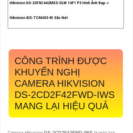
Hikvision DS-2SF8C442MXS-DLW 14F1 P3 Hình Ảnh Đẹp ✓
Hikvision iDS-TCM403-BI Sắc Nét
CÔNG TRÌNH ĐƯỢC
KHUYẾN NGHỊ
CAMERA HIKVISION
DS-2CD2F42FWD-IWS
MANG LẠI HIỆU QUẢ
Camera Hikvision
DS-2CD2F42FWD-IWS
là một lựa