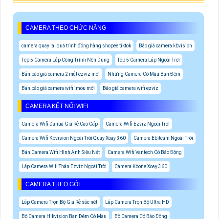
CAMERA THEO CHỨC NĂNG
camera quay lại quá trình đóng hàng shopee tiktok
Báo giá camera kbvision
Top 5 Camera Lắp Công Trình Nên Dùng
Top 5 Camera Lắp Ngoài Trời
Bản báo giá camera 2 mắt ezviz mới
Những Camera Có Màu Ban Đêm
Bản báo giá camera wifi imou mới
Báo giá camera wifi ezviz
CAMERA KẾT NỐI WIFI
Camera Wifi Dahua Giá Rẻ Cao Cấp
Camera Wifi Ezviz Ngoài Trời
Camera Wifi Kbvision Ngoài Trời Quay Xoay 360
Camera Ebitcam Ngoài Trời
Bán Camera Wifi Hình Ảnh Siêu Nét
Camera Wifi Vantech Có Báo Động
Lắp Camera Wifi Thân Ezviz Ngoài Trời
Camera Kbone Xoay 360
CAMERA THEO GÓI
Lắp Camera Trọn Bộ Giá Rẻ sắc nét
Lắp Camera Trọn Bộ Ultra HD
Bộ Camera Hikvision Ban Đêm Có Màu
Bộ Camera Có Báo Đông