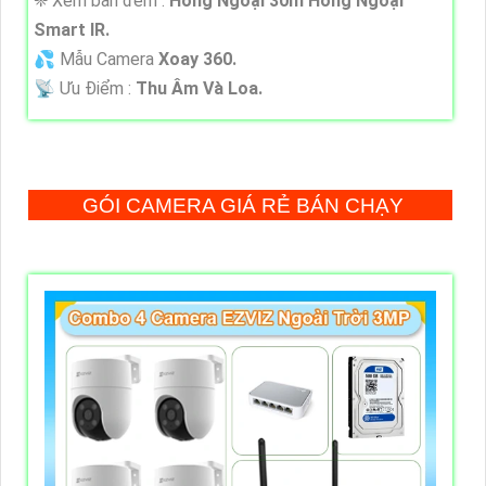
❈ Xem ban đêm :
Hồng Ngoại 30m Hồng Ngoại
Smart IR.
💦 Mẫu Camera
Xoay 360.
️📡 Ưu Điểm :
Thu Âm Và Loa.
GÓI CAMERA GIÁ RẺ BÁN CHẠY