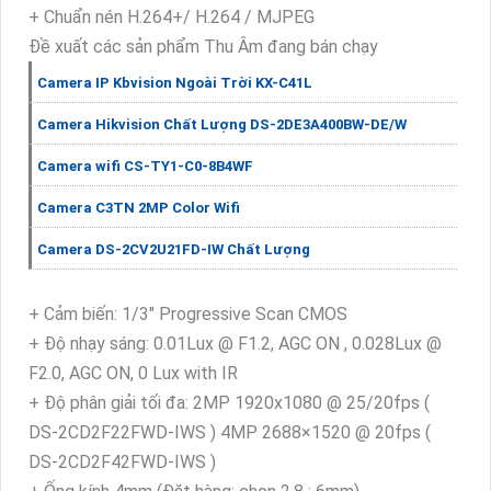
+ Chuẩn nén H.264+/ H.264 / MJPEG
Đề xuất các sản phẩm Thu Âm đang bán chạy
Camera IP Kbvision Ngoài Trời KX-C41L
Camera Hikvision Chất Lượng DS-2DE3A400BW-DE/W
Camera wifi CS-TY1-C0-8B4WF
Camera C3TN 2MP Color Wifi
Camera DS-2CV2U21FD-IW Chất Lượng
+ Cảm biến: 1/3" Progressive Scan CMOS
+ Độ nhạy sáng: 0.01Lux @ F1.2, AGC ON , 0.028Lux @
F2.0, AGC ON, 0 Lux with IR
+ Độ phân giải tối đa: 2MP 1920x1080 @ 25/20fps (
DS-2CD2F22FWD-IWS ) 4MP 2688×1520 @ 20fps (
DS-2CD2F42FWD-IWS )