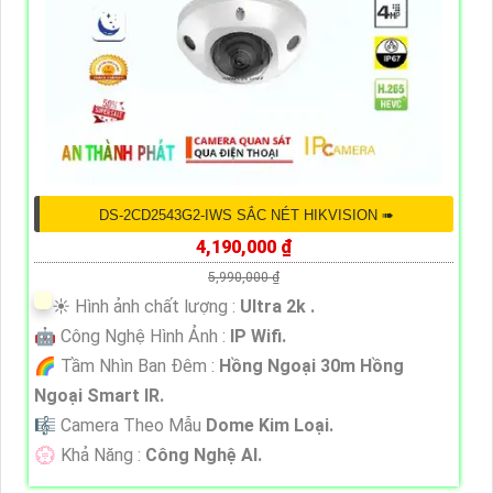
DS-2CD2543G2-IWS SẮC NÉT HIKVISION ➠
4,190,000 ₫
5,990,000 ₫
☀️ Hình ảnh chất lượng :
Ultra 2k .
🤖️ Công Nghệ Hình Ảnh :
IP Wifi.
🌈 Tầm Nhìn Ban Đêm :
Hồng Ngoại 30m Hồng
Ngoại Smart IR.
🎼️ Camera Theo Mẫu
Dome Kim Loại.
️💮 Khả Năng :
Công Nghệ AI.