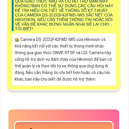
QUA GIAO THỨC NÀO VÀ CÓ HỖ TRỢ ĐÁM MÂY
KHÔNG?BẠN CÓ THỂ SỬ DỤNG CÁC CÂU HỎI NÀY
ĐỂ TÌM HIỂU CHI TIẾT VỀ THÔNG SỐ KỸ THUẬT
CỦA CAMERA DS-2CD2F42FWD-IWS SẮC NÉT CỦA
HIKVISION. NẾU CẦN THÊM THÔNG TIN HOẶC HỎI
VỀ VẤN ĐỀ KHÁC ĐỪNG NGẦN NGẠI ĐỂ LẠI CHO
TÔI BIẾT!
👩‍🌾 Camera DS-2CD2F42FWD-IWS của Hikvision có
khả năng kết nối với các thiết bị thông minh khác
thông qua giao thức ONVIF, RTSP và CGI. Camera này
cũng hỗ trợ dịch vụ đám mây của Hikvision để bạn có
thể quản lý và theo dõi từ xa thông qua ứng dụng di
động. Nếu cần thông tin chi tiết hơn hoặc có câu hỏi
khác, bạn hãy cho biết để được hỗ trợ thêm.