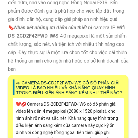
đến 10m, nhờ vào công nghệ Hồng Ngoại EXIR. Sản
phẩm được đánh giá là phù hợp cho việc lắp đặt trong
gia đình, căn hộ, cung cấp giải pháp an ninh hiệu quả.
🔖
Nhận xét những ưu điểm của thiết bị
camera IP Wifi
DS-2CD2F42FWD-IWS
4.0 megapixel là một sản phẩm
chất lượng, sắc nét, và tiện ích với nhiều tính năng cao
cấp. Đây thực sự là một lựa chọn tốt cho việc cải thiện
hệ thống an ninh cho ngôi nhà hoặc cơ sở kinh doanh của
bạn.
📣 CAMERA DS-CD2F2FWD-IWS CÓ ĐỘ PHÂN GIẢI
VIDEO LÀ BAO NHIÊU VÀ KHẢ NĂNG QUAY HÌNH
TRONG ĐIỀU KIỆN ÁNH SÁNG KÉM NHƯ THẾ NÀO?
❤️‍💋‍ Camera DS-2CD2F42FWD-IWS có độ phân giải
video lên đến 4 megapixel (2688 x 1520 pixels), cho
hình ảnh rõ nét và sắc nét. Khả năng quay hình trong
điều kiện ánh sáng kém của camera này cực kỳ ổn
định với công nghệ hồng ngoại tiên tiến, giúp ghi