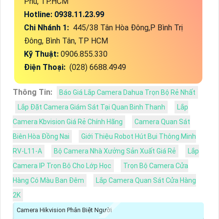
Phú, TP.HCM
Hotline: 0938.11.23.99
Chi Nhánh 1:
445/38 Tân Hòa Đông,P Bình Trị
Đông, Bình Tân, TP HCM
Kỹ Thuật:
0906.855.330
Điện Thoại:
(028) 6688.4949
Thông Tin:
Báo Giá Lắp Camera Dahua Trọn Bộ Rẻ Nhất
Lắp Đặt Camera Giám Sát Tại Quan Binh Thanh
Lắp
Camera Kbvision Giá Rẻ Chính Hãng
Camera Quan Sát
Biên Hòa Đồng Nai
Giới Thiệu Robot Hút Bụi Thông Minh
RV-L11-A
Bộ Camera Nhà Xưởng Sản Xuất Giá Rẻ
Lắp
Camera IP Trọn Bộ Cho Lớp Học
Trọn Bộ Camera Cửa
Hàng Có Màu Ban Đêm
Lắp Camera Quan Sát Cửa Hàng
2K
Camera Hikvision Phân Biệt Người