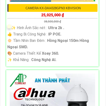
CAMERA KX-DAI4328GPN3 KBVISION
25,025,000 ₫
38,500,000 ₫
✨ Hình Ảnh Sắc nét :
Ultra 2k .
👍 Trang Bị Công Nghệ :
IP POE.
🔅 Tầm Nhìn Ban Đêm :
Hồng Ngoại 150m Hồng
Ngoại SMD.
🎨 Camera Thiết Kế
Xoay 360.
️✨ Khả Năng :
Công Nghệ AI.