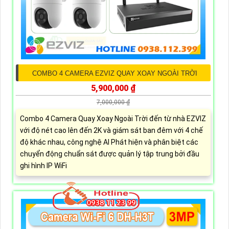
COMBO 4 CAMERA EZVIZ QUAY XOAY NGOÀI TRỜI
5,900,000 ₫
7,000,000 ₫
Combo 4 Camera Quay Xoay Ngoài Trời đến từ nhà EZVIZ
với độ nét cao lên đến 2K và giám sát ban đêm với 4 chế
độ khác nhau, công nghệ AI Phát hiện và phân biệt các
chuyển động chuẩn sát được quản lý tập trung bởi đầu
ghi hình IP WiFi