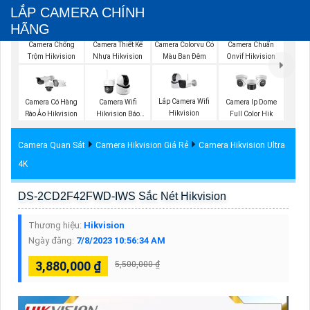
LẮP CAMERA CHÍNH
HÃNG
Camera Chống
Camera Thiết Kế
Camera Colorvu Có
Camera Chuẩn
Trộm Hikvision
Nhựa Hikvision
Màu Ban Đêm
Onvif Hikvision
Lắp Camera Wifi
Camera Có Hàng
Camera Wifi
Camera Ip Dome
Hikvision
Rào Ảo Hikvision
Hikvision Báo
Full Color Hik
Động
Camera Quan Sát
Camera Hikvision Giá Rẻ
Camera Hikvision Ultra
4K
DS-2CD2F42FWD-IWS Sắc Nét Hikvision
Thương hiệu:
Hikvision
Ngày đăng:
7/8/2023 10:56:34 AM
3,880,000 ₫
5,500,000 ₫