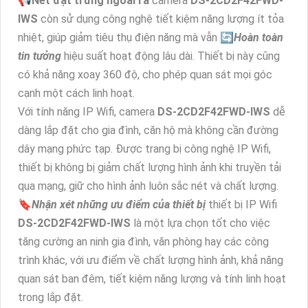
📢
Nét đặt trưng ngoài ra
camera
DS-2CD2F42FWD-
IWS
còn sử dụng công nghệ tiết kiệm năng lượng ít tỏa
nhiệt, giúp giảm tiêu thụ điện năng mà vẫn 🔄
Hoàn toàn
tin tưởng
hiệu suất hoạt động lâu dài. Thiết bị này cũng
có khả năng xoay 360 độ, cho phép quan sát mọi góc
cạnh một cách linh hoạt.
Với tính năng IP Wifi, camera
DS-2CD2F42FWD-IWS
dễ
dàng lắp đặt cho gia đình, căn hộ mà không cần đường
dây mạng phức tạp. Được trang bị công nghệ IP Wifi,
thiết bị không bị giảm chất lượng hình ảnh khi truyền tải
qua mạng, giữ cho hình ảnh luôn sắc nét và chất lượng.
🔖
Nhận xét những ưu điểm của thiết bị
thiết bị IP Wifi
DS-2CD2F42FWD-IWS
là một lựa chọn tốt cho việc
tăng cường an ninh gia đình, văn phòng hay các công
trình khác, với ưu điểm về chất lượng hình ảnh, khả năng
quan sát ban đêm, tiết kiệm năng lượng và tính linh hoạt
trong lắp đặt.