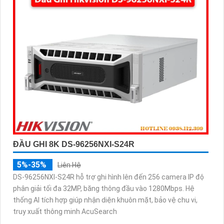
ĐẦU GHI 8K DS-96256NXI-S24R
5%-35%
Liên Hệ
DS-96256NXI-S24R hỗ trợ ghi hình lên đến 256 camera IP độ
phân giải tối đa 32MP, băng thông đầu vào 1280Mbps. Hệ
thống AI tích hợp giúp nhận diện khuôn mặt, bảo vệ chu vi,
truy xuất thông minh AcuSearch