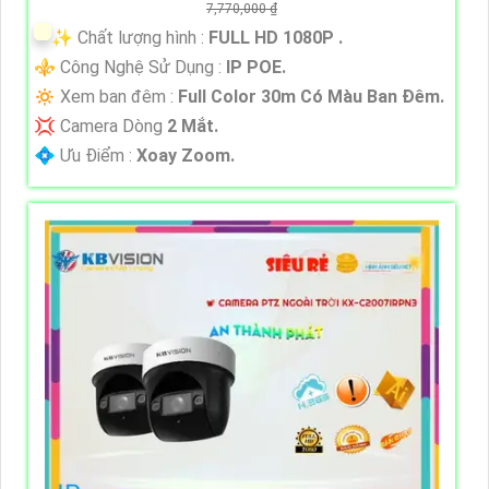
7,770,000 ₫
✨ Chất lượng hình :
FULL HD 1080P .
⚜️ Công Nghệ Sử Dụng :
IP POE.
🔅 Xem ban đêm :
Full Color 30m Có Màu Ban Ðêm.
💢 Camera Dòng
2 Mắt.
️💠 Ưu Điểm :
Xoay Zoom.