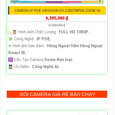
CAMERA IP POE KBVISION KX-C2007IRPN3 ZOOM 4X
6,305,000 ₫
9,700,000 ₫
🦉 Hình Ành Chất Lượng :
FULL HD 1080P .
✳️ Công Nghệ :
IP POE.
❈ Hình ảnh ban đêm :
Hồng Ngoại 50m Hồng Ngoại
Smart IR.
🕉️ Cấu Tạo Camera
Dome Kim loại.
️👮 Ưu Điểm :
Công Nghệ AI.
GÓI CAMERA GIÁ RẺ BÁN CHẠY