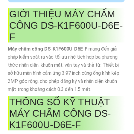
GIỚI THIỆU MÁY CHẤM
CÔNG DS-K1F600U-D6E-
F
Máy chấm công DS-K1F600U-D6E-F
mang đến giải
pháp kiểm soát ra vào tối ưu nhờ tích hợp ba phương
thức nhận diện: khuôn mặt, vân tay và thẻ từ. Thiết bị
sở hữu màn hình cảm ứng 3.97 inch cùng ống kính kép
2MP góc rộng, cho phép đăng ký và nhận diện khuôn
mặt trong khoảng cách 0.3 đến 1.5 mét.
THÔNG SỐ KỸ THUẬT
MÁY CHẤM CÔNG DS-
K1F600U-D6E-F