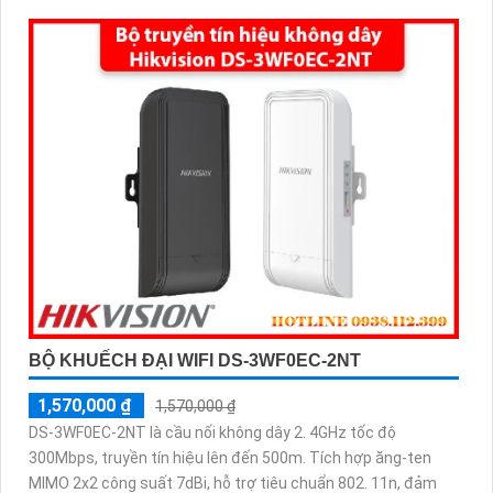
BỘ KHUẾCH ĐẠI WIFI DS-3WF0EC-2NT
1,570,000 ₫
1,570,000 ₫
DS-3WF0EC-2NT là cầu nối không dây 2. 4GHz tốc độ
300Mbps, truyền tín hiệu lên đến 500m. Tích hợp ăng-ten
MIMO 2x2 công suất 7dBi, hỗ trợ tiêu chuẩn 802. 11n, đảm