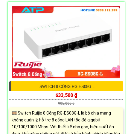
SWITCH 8 CỔNG RG-ES08G-L
633,500 ₫
905,000 ₫
🎞 Switch Ruijie 8 Cổng RG-ES08G-L là bộ chia mạng
không quản lý, hỗ trợ 8 cổng LAN tốc độ gigabit
10/100/1000 Mbps. Với thiết kế nhỏ gọn, hiệu suất ổn
định, khả năng chống sét 4kV và bảo hành chính hãng lên