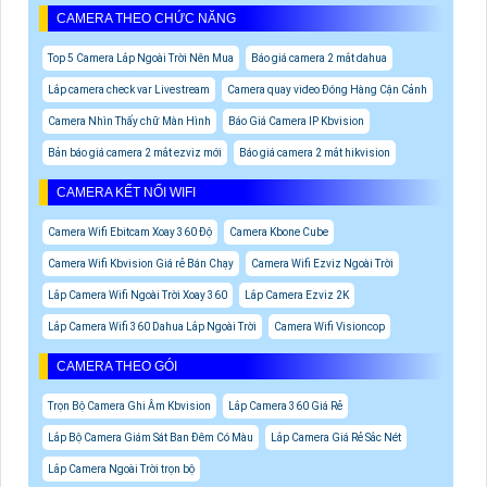
CAMERA THEO CHỨC NĂNG
Top 5 Camera Lắp Ngoài Trời Nên Mua
Báo giá camera 2 mắt dahua
Lắp camera check var Livestream
Camera quay video Đóng Hàng Cận Cảnh
Camera Nhìn Thấy chữ Màn Hình
Báo Giá Camera IP Kbvision
Bản báo giá camera 2 mắt ezviz mới
Báo giá camera 2 mắt hikvision
CAMERA KẾT NỐI WIFI
Camera Wifi Ebitcam Xoay 360 Độ
Camera Kbone Cube
Camera Wifi Kbvision Giá rẻ Bán Chạy
Camera Wifi Ezviz Ngoài Trời
Lắp Camera Wifi Ngoài Trời Xoay 360
Lắp Camera Ezviz 2K
Lắp Camera Wifi 360 Dahua Lắp Ngoài Trời
Camera Wifi Visioncop
CAMERA THEO GÓI
Trọn Bộ Camera Ghi Âm Kbvision
Lắp Camera 360 Giá Rẻ
Lắp Bộ Camera Giám Sát Ban Đêm Có Màu
Lắp Camera Giá Rẻ Sắc Nét
Lắp Camera Ngoài Trời trọn bộ