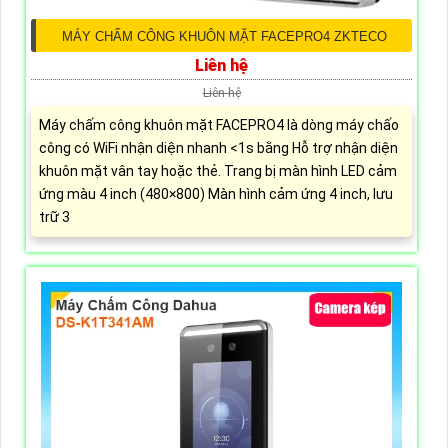
MÁY CHẤM CÔNG KHUÔN MẶT FACEPRO4 ZKTECO
Liên hệ
Liên hệ
Máy chấm công khuôn mặt FACEPRO4 là dòng máy chấo
công có WiFi nhận diện nhanh <1s bằng Hỗ trợ nhận diện
khuôn mặt vân tay hoặc thẻ. Trang bị màn hình LED cảm
ứng màu 4 inch (480×800) Màn hình cảm ứng 4 inch, lưu
trữ 3