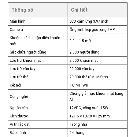
Thông số
Chi tiết
Màn hình
LCD cảm ứng 3.97 inch
Camera
Ống kính kép góc rộng 2MP
Khoảng cách nhận diện khuôn
0.3 – 1.5 mét
mặt
Sức chứa người dùng
2.000 người dùng
Lưu trữ khuôn mặt
2.000 khuôn mặt
Lưu trữ vân tay
20.000 vân tay
Lưu trữ thẻ
20.000 thẻ (EM, Mifare)
Kết nối
TCP/IP, WiFi
Chống giả mạo khuôn mặt bằng
Công nghệ
AI
Nguồn cấp
12VDC, công suất 15W
Kích thước
121.6 × 137.9 × 125 mm
Vị trí lắp đặt
Trong nhà
Bảo hành
24 tháng