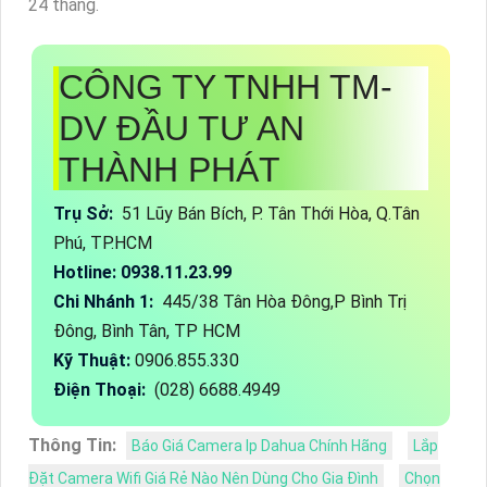
24 tháng.
CÔNG TY TNHH TM-
DV ĐẦU TƯ AN
THÀNH PHÁT
Trụ Sở:
51 Lũy Bán Bích, P. Tân Thới Hòa, Q.Tân
Phú, TP.HCM
Hotline: 0938.11.23.99
Chi Nhánh 1:
445/38 Tân Hòa Đông,P Bình Trị
Đông, Bình Tân, TP HCM
Kỹ Thuật:
0906.855.330
Điện Thoại:
(028) 6688.4949
Thông Tin:
Báo Giá Camera Ip Dahua Chính Hãng
Lắp
Đặt Camera Wifi Giá Rẻ Nào Nên Dùng Cho Gia Đình
Chọn