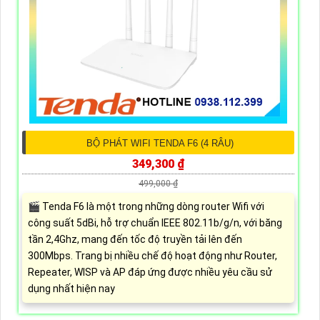
BỘ PHÁT WIFI TENDA F6 (4 RÂU)
349,300 ₫
499,000 ₫
🎬 Tenda F6 là một trong những dòng router Wifi với
công suất 5dBi, hỗ trợ chuẩn IEEE 802.11b/g/n, với băng
tần 2,4Ghz, mang đến tốc độ truyền tải lên đến
300Mbps. Trang bị nhiều chế độ hoạt động như Router,
Repeater, WISP và AP đáp ứng được nhiều yêu cầu sử
dụng nhất hiện nay