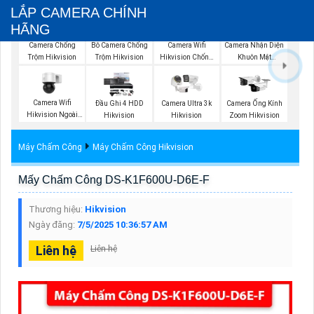
LẮP CAMERA CHÍNH
HÃNG
Camera Nhận Diện
Camera Chống
Bô Camera Chống
Camera Wifi
Khuôn Mặt
Trộm Hikvision
Trộm Hikvision
Hikvision Chống
Hikvision
Trộm
Camera Wifi
Đầu Ghi 4 HDD
Camera Ultra 3k
Camera Ống Kính
Hikvision Ngoài
Hikvision
Hikvision
Zoom Hikvision
Trời 360
Máy Chấm Công
Máy Chấm Công Hikvision
Mấy Chấm Công DS-K1F600U-D6E-F
Thương hiệu:
Hikvision
Ngày đăng:
7/5/2025 10:36:57 AM
Liên hệ
Liên hệ