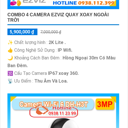
COMBO 4 CAMERA EZVIZ QUAY XOAY NGOÀI
TRỜI
5,900,000 ₫
7,000,000 ₫
✨ Chất lượng hình :
2K Lite .
👍 Công Nghệ Sử Dụng :
IP Wifi.
🌙 Khoảng Cách Ban Đêm :
Hồng Ngoại 30m Có Màu
Ban Ðêm.
🕉️ Cấu Tạo Camera
IP67 xoay 360.
️📡 Ưu Điểm :
Thu Âm Và Loa.