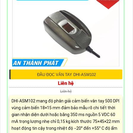
ĐẦU ĐỌC VÂN TAY DHI-ASM102
Liên hệ
Liên hệ
DHI-ASM102 mang độ phân giải cảm biến vân tay 500 DPI
vùng cảm biến 18×15 mm đảm bảo mẫu rõ chi tiết thời
gian nhận diện dưới hoặc bằng 350 ms nguồn 5 VDC 60
mA trọng lượng nhẹ chỉ 0,15 kg kích thước 75×45×22 mm
hoạt động tin cậy trong nhiệt độ −20° đến +55° C độ ẩm