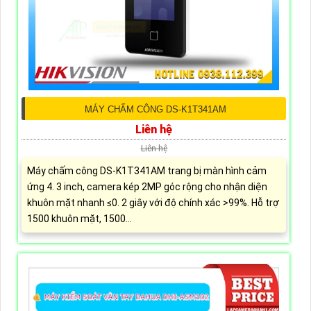
MÁY CHẤM CÔNG DS-K1T341AM
Liên hệ
Liên hệ
Máy chấm công DS-K1T341AM trang bị màn hình cảm
ứng 4. 3 inch, camera kép 2MP góc rộng cho nhận diện
khuôn mặt nhanh ≤0. 2 giây với độ chính xác >99%. Hỗ trợ
1500 khuôn mặt, 1500...