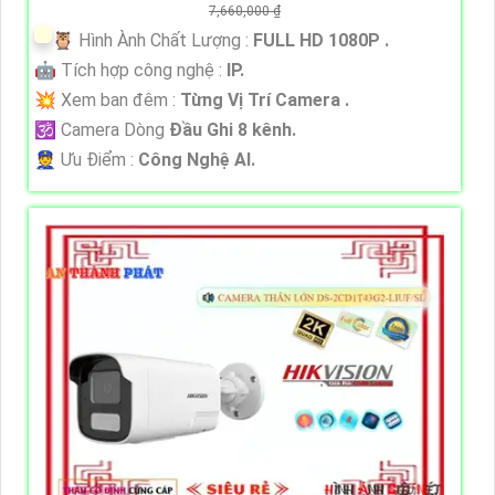
7,660,000 ₫
🦉 Hình Ành Chất Lượng :
FULL HD 1080P .
🤖️ Tích hợp công nghệ :
IP.
💥 Xem ban đêm :
Từng Vị Trí Camera .
🕉️ Camera Dòng
Đầu Ghi 8 kênh.
️👮 Ưu Điểm :
Công Nghệ AI.