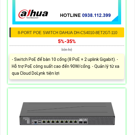
8-PORT POE SWITCH DAHUA DH-CS4010-8ET2GT-110
5%-35%
liên hệ
- Switch PoE để bàn 10 cổng (8 PoE + 2 uplink Gigabit). -
Hỗ trợ PoE công suất cao đến 90W/cổng. - Quản lý từ xa
qua Cloud DoLynk tiện lợi