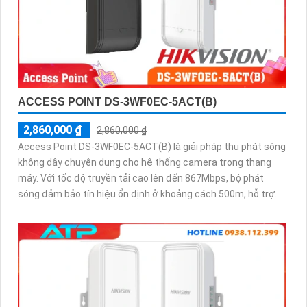
ACCESS POINT DS-3WF0EC-5ACT(B)
2,860,000 ₫
2,860,000 ₫
Access Point DS-3WF0EC-5ACT(B) là giải pháp thu phát sóng
không dây chuyên dụng cho hệ thống camera trong thang
máy. Với tốc độ truyền tải cao lên đến 867Mbps, bộ phát
sóng đảm bảo tín hiệu ổn định ở khoảng cách 500m, hỗ trợ
cấu hình tự động và bảo mật nâng cao, đáp ứng tốt nhu cầu
giám sát chuyên nghiệp