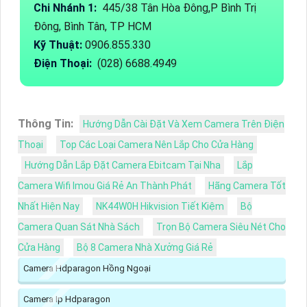
Chi Nhánh 1:
445/38 Tân Hòa Đông,P Bình Trị
Đông, Bình Tân, TP HCM
Kỹ Thuật:
0906.855.330
Điện Thoại:
(028) 6688.4949
Thông Tin:
Hướng Dẫn Cài Đặt Và Xem Camera Trên Điện
Thoại
Top Các Loại Camera Nên Lắp Cho Cửa Hàng
Hướng Dẫn Lắp Đặt Camera Ebitcam Tại Nha
Lắp
Camera Wifi Imou Giá Rẻ An Thành Phát
Hãng Camera Tốt
Nhất Hiện Nay
NK44W0H Hikvision Tiết Kiệm
Bộ
Camera Quan Sát Nhà Sách
Trọn Bộ Camera Siêu Nét Cho
Cửa Hàng
Bộ 8 Camera Nhà Xưởng Giá Rẻ
Camera Hdparagon Hồng Ngoại
Camera Ip Hdparagon