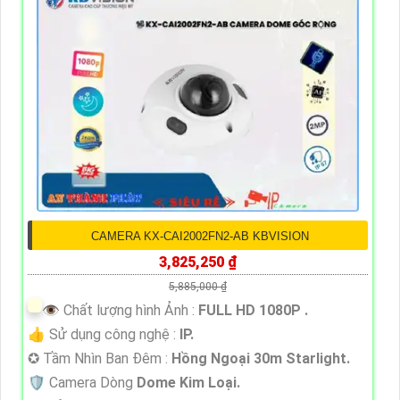
CAMERA KX-CAI2002FN2-AB KBVISION
3,825,250 ₫
5,885,000 ₫
👁 Chất lượng hình Ảnh :
FULL HD 1080P .
👍 Sử dụng công nghệ :
IP.
✪ Tầm Nhìn Ban Đêm :
Hồng Ngoại 30m Starlight.
🛡 Camera Dòng
Dome Kim Loại.