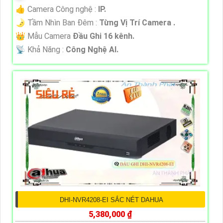
👍 Camera Công nghệ :
IP.
🌛 Tầm Nhìn Ban Đêm :
Từng Vị Trí Camera .
👑 Mẫu Camera
Đầu Ghi 16 kênh.
️📡 Khả Năng :
Công Nghệ AI.
DHI-NVR4208-EI SẮC NÉT DAHUA
5,380,000 ₫