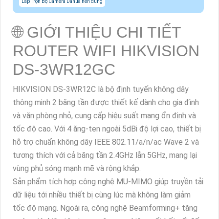
Lắp Trọn Bộ Camera Dahua nên dùng
🌐 GIỚI THIỆU CHI TIẾT
ROUTER WIFI HIKVISION
DS-3WR12GC
HIKVISION DS-3WR12C là bộ định tuyến không dây
thông minh 2 băng tần được thiết kế dành cho gia đình
và văn phòng nhỏ, cung cấp hiệu suất mạng ổn định và
tốc độ cao. Với 4 ăng-ten ngoài 5dBi độ lợi cao, thiết bị
hỗ trợ chuẩn không dây IEEE 802.11/a/n/ac Wave 2 và
tương thích với cả băng tần 2.4GHz lẫn 5GHz, mang lại
vùng phủ sóng mạnh mẽ và rộng khắp.
Sản phẩm tích hợp công nghệ MU-MIMO giúp truyền tải
dữ liệu tới nhiều thiết bị cùng lúc mà không làm giảm
tốc độ mạng. Ngoài ra, công nghệ Beamforming+ tăng