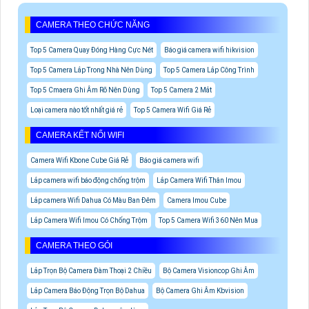
CAMERA THEO CHỨC NĂNG
Top 5 Camera Quay Đóng Hàng Cực Nét
Báo giá camera wifi hikvision
Top 5 Camera Lắp Trong Nhà Nên Dùng
Top 5 Camera Lắp Công Trình
Top 5 Cmaera Ghi Âm Rõ Nên Dùng
Top 5 Camera 2 Mắt
Loại camera nào tốt nhất giá rẻ
Top 5 Camera Wifi Giá Rẻ
CAMERA KẾT NỐI WIFI
Camera Wifi Kbone Cube Giá Rẻ
Báo giá camera wifi
Lắp camera wifi báo động chống trộm
Lắp Camera Wifi Thân Imou
Lắp camera Wifi Dahua Có Màu Ban Đêm
Camera Imou Cube
Lắp Camera Wifi Imou Có Chống Trộm
Top 5 Camera Wifi 360 Nên Mua
CAMERA THEO GÓI
Lắp Trọn Bộ Camera Đàm Thoại 2 Chiều
Bộ Camera Visioncop Ghi Âm
Lắp Camera Báo Động Trọn Bộ Dahua
Bộ Camera Ghi Âm Kbvision