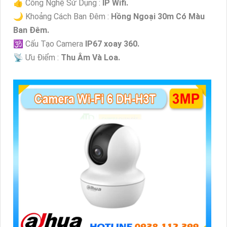
👍 Công Nghệ Sử Dụng :
IP Wifi.
🌙 Khoảng Cách Ban Đêm :
Hồng Ngoại 30m Có Màu
Ban Ðêm.
🕉️ Cấu Tạo Camera
IP67 xoay 360.
️📡 Ưu Điểm :
Thu Âm Và Loa.