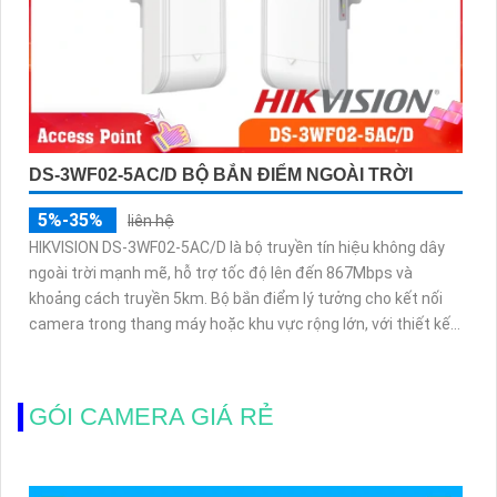
DS-3WF02-5AC/D BỘ BẮN ĐIỂM NGOÀI TRỜI
5%-35%
liên hệ
HIKVISION DS-3WF02-5AC/D là bộ truyền tín hiệu không dây
ngoài trời mạnh mẽ, hỗ trợ tốc độ lên đến 867Mbps và
khoảng cách truyền 5km. Bộ bắn điểm lý tưởng cho kết nối
camera trong thang máy hoặc khu vực rộng lớn, với thiết kế
bền bỉ, chống nước chuẩn IP55 và hỗ trợ cấp nguồn PoE tiện
lợi
GÓI CAMERA GIÁ RẺ