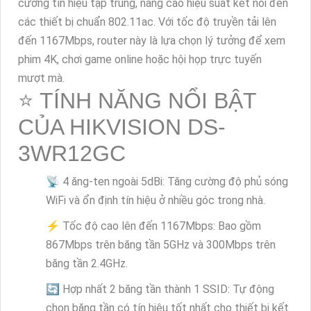
cường tín hiệu tập trung, nâng cao hiệu suất kết nối đến
các thiết bị chuẩn 802.11ac. Với tốc độ truyền tải lên
đến 1167Mbps, router này là lựa chọn lý tưởng để xem
phim 4K, chơi game online hoặc hội họp trực tuyến
mượt mà.
⭐ TÍNH NĂNG NỔI BẬT
CỦA HIKVISION DS-
3WR12GC
📡 4 ăng-ten ngoài 5dBi: Tăng cường độ phủ sóng
WiFi và ổn định tín hiệu ở nhiều góc trong nhà.
⚡ Tốc độ cao lên đến 1167Mbps: Bao gồm
867Mbps trên băng tần 5GHz và 300Mbps trên
băng tần 2.4GHz.
🔄 Hợp nhất 2 băng tần thành 1 SSID: Tự động
chọn băng tần có tín hiệu tốt nhất cho thiết bị kết