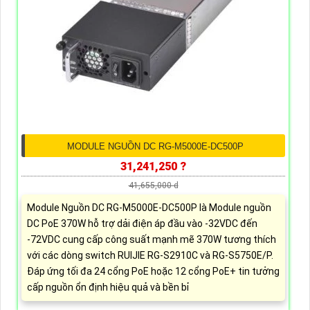
MODULE NGUỒN DC RG-M5000E-DC500P
31,241,250 ?
41,655,000 d
Module Nguồn DC RG-M5000E-DC500P là Module nguồn
DC PoE 370W hỗ trợ dải điện áp đầu vào -32VDC đến
-72VDC cung cấp công suất mạnh mẽ 370W tương thích
với các dòng switch RUIJIE RG-S2910C và RG-S5750E/P.
Đáp ứng tối đa 24 cổng PoE hoặc 12 cổng PoE+ tin tưởng
cấp nguồn ổn định hiệu quả và bền bỉ