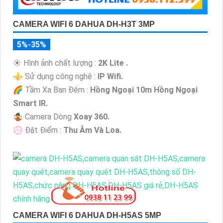
CAMERA WIFI 6 DAHUA DH-H3T 3MP
5%-35%
☀️ Hình ảnh chất lượng :
2K Lite .
⚜️ Sử dụng công nghệ :
IP Wifi.
🌈 Tầm Xa Ban Đêm :
Hồng Ngoại 10m Hồng Ngoại
Smart IR.
🤹 Camera Dòng
Xoay 360.
️💮 Đặt Điểm :
Thu Âm Và Loa.
CAMERA WIFI 6 DAHUA DH-H5AS 5MP