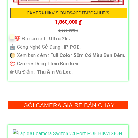
CAMERA HIKVISION DS-2CD1T43G2-LIUF/SL
1,860,000 ₫
2,660,000 ₫
💯 Độ sắc nét :
Ultra 2k .
🤖️ Công Nghệ Sử Dụng :
IP POE.
🌔 Xem ban đêm :
Full Color 50m Có Màu Ban Ðêm.
💢 Camera Dòng
Thân Kim loại.
️♚ Ưu Điểm :
Thu Âm Và Loa.
GÓI CAMERA GIÁ RẺ BÁN CHẠY