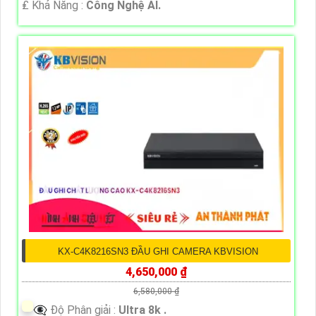
️₤ Khả Năng :
Công Nghệ AI.
KX-C4K8216SN3 ĐẦU GHI CAMERA KBVISION
4,650,000 ₫
6,580,000 ₫
👁️‍🗨 Độ Phân giải :
Ultra 8k .