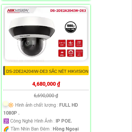
DS-2DE2A204IW-DE3 SẮC NÉT HIKVISION
4,680,000 ₫
6,690,000 ₫
🔆 Hình ảnh chất lượng :
FULL HD
1080P .
🕉️ Công Nghệ Hình Ảnh :
IP POE.
🌈 Tầm Nhìn Ban Đêm :
Hồng Ngoại