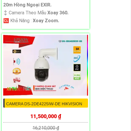
20m Hồng Ngoại EXIR.
↕️ Camera Theo Mẫu
Xoay 360.
️🆑 Khả Năng :
Xoay Zoom.
CAMERA DS-2DE4225IW-DE HIKVISION
11,500,000 ₫
16,210,000 ₫