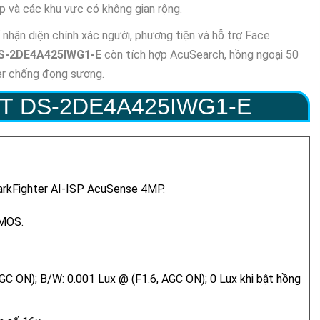
p và các khu vực có không gian rộng.
hận diện chính xác người, phương tiện và hỗ trợ Face
S-2DE4A425IWG1-E
còn tích hợp AcuSearch, hồng ngoại 50
er chống đọng sương.
T DS-2DE4A425IWG1-E
rkFighter AI-ISP AcuSense 4MP.
CMOS.
AGC ON); B/W: 0.001 Lux @ (F1.6, AGC ON); 0 Lux khi bật hồng