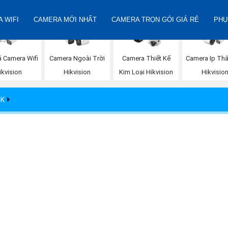
 WIFI
CAMERA MỚI NHẤT
CAMERA TRỌN GÓI GIÁ RẺ
PHỤ
á Camera Wifi
Camera Ngoài Trời
Camera Thiết Kế
Camera Ip Thâ
ikvision
Hikvision
Kim Loại Hikvision
Hikvisio
4K