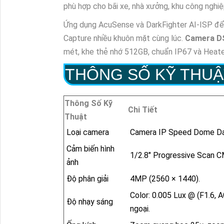
phù hợp cho bãi xe, nhà xưởng, khu công nghiệ
Ứng dụng AcuSense và DarkFighter AI-ISP để n
Capture nhiều khuôn mặt cùng lúc.
Camera D
mét, khe thẻ nhớ 512GB, chuẩn IP67 và Heat
THÔNG SỐ KỸ THUẬ
Thông Số Kỹ
Chi Tiết
Thuật
Loại camera
Camera IP Speed Dome Da
Cảm biến hình
1/2.8" Progressive Scan 
ảnh
Độ phân giải
4MP (2560 × 1440).
Color: 0.005 Lux @ (F1.6, 
Độ nhạy sáng
ngoại.