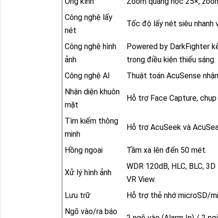
Ống kính
Zoom quang học 25×, zoom
Công nghệ lấy
Tốc độ lấy nét siêu nhanh 
nét
Công nghệ hình
Powered by DarkFighter kết
ảnh
trong điều kiện thiếu sáng.
Công nghệ AI
Thuật toán AcuSense nhận 
Nhận diện khuôn
Hỗ trợ Face Capture, chụp 
mặt
Tìm kiếm thông
Hỗ trợ AcuSeek và AcuSear
minh
Hồng ngoại
Tầm xa lên đến 50 mét.
WDR 120dB, HLC, BLC, 3D D
Xử lý hình ảnh
VR View.
Lưu trữ
Hỗ trợ thẻ nhớ microSD/m
Ngõ vào/ra báo