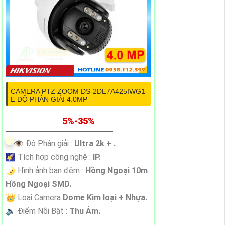
CAMERA PTZ ZOOM DS-2DE7A425IWG1-
E ĐỘ PHÂN GIẢI 4.0MP
5%-35%
👁 Độ Phân giải :
Ultra 2k + .
🌠 Tích hợp công nghệ :
IP.
🌛 Hình ảnh ban đêm :
Hồng Ngoại 10m
Hồng Ngoại SMD.
👑 Loại Camera
Dome Kim loại + Nhựa.
️🔈 Điểm Nỗi Bật :
Thu Âm.