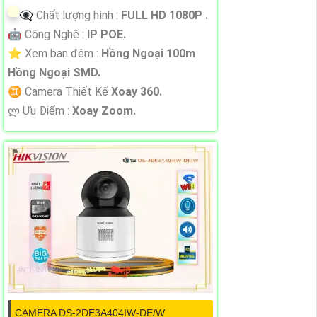
👁️‍🗨 Chất lượng hình :
FULL HD 1080P .
🤖️ Công Nghệ :
IP POE.
⭐ Xem ban đêm :
Hồng Ngoại 100m
Hồng Ngoại SMD.
♊ Camera Thiết Kế
Xoay 360.
️ლ Ưu Điểm :
Xoay Zoom.
CAMERA DS-2DE3A404IW-DE/W