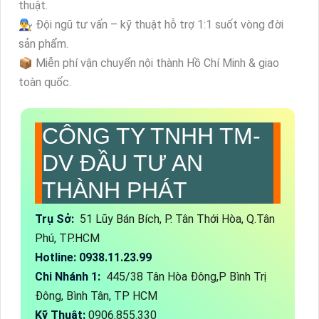
thuật.
👨‍🔧 Đội ngũ tư vấn – kỹ thuật hỗ trợ 1:1 suốt vòng đời
sản phẩm.
📦 Miễn phí vận chuyển nội thành Hồ Chí Minh & giao
toàn quốc.
CÔNG TY TNHH TM-
DV ĐẦU TƯ AN
THÀNH PHÁT
Trụ Sở:
51 Lũy Bán Bích, P. Tân Thới Hòa, Q.Tân
Phú, TP.HCM
Hotline: 0938.11.23.99
Chi Nhánh 1:
445/38 Tân Hòa Đông,P Bình Trị
Đông, Bình Tân, TP HCM
Kỹ Thuật:
0906.855.330