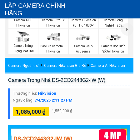
LẮP CAMERA CHÍNH
HÃNG
Camera AI IP
Camera Ultra 3k
Camera Hikvision
Camera Công
Hikvision
Hikvision
Full Hd 1080P
Nghệ H.265
Hikvision
Camera Năng
Camera Chip
Camera Đọc Biển
Báo Giá Camera IP
Lượng Mặt Trời
Acusense
Số Xe Hikvision
Hikvision
Hikvision
Camera Ngoài trời
Camera Hikvision Giá Rẻ
Camera Ai Hikvision
Camera Trong Nhà DS-2CD2443G2-IW (W)
Thương hiệu:
Hikvision
Ngày đăng:
7/4/2025 2:11:27 PM
1,085,000 ₫
1,550,000 ₫