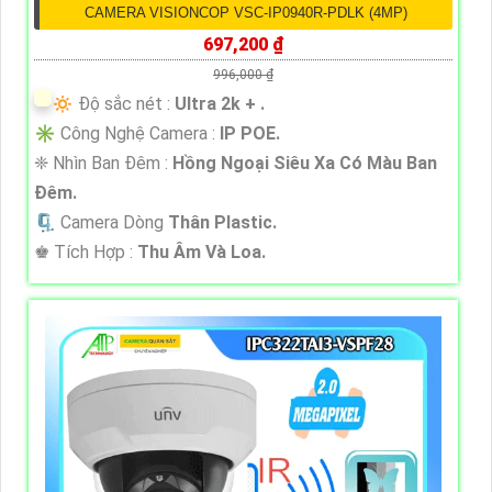
CAMERA VISIONCOP VSC-IP0940R-PDLK (4MP)
697,200 ₫
996,000 ₫
🔅 Độ sắc nét :
Ultra 2k + .
✳️ Công Nghệ Camera :
IP POE.
❈ Nhìn Ban Đêm :
Hồng Ngoại Siêu Xa Có Màu Ban
Ðêm.
🗜️ Camera Dòng
Thân Plastic.
️♚ Tích Hợp :
Thu Âm Và Loa.