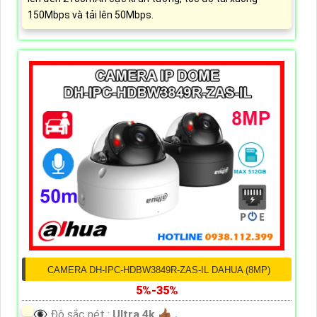
150Mbps và tải lên 50Mbps.
CAMERA DH-IPC-HDBW3849R-ZAS-IL DAHUA (8MP)
5%-35%
👁️‍🗨 Độ sắc nét :
Ultra 4k 👍🏾 .