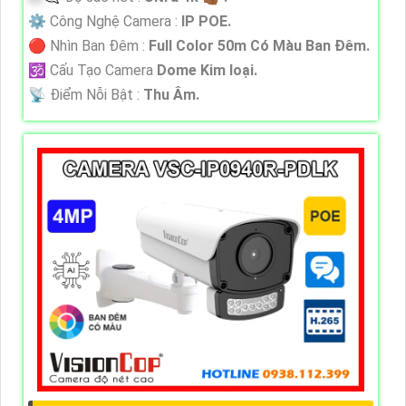
⚙ Công Nghệ Camera :
IP POE.
🔴 Nhìn Ban Đêm :
Full Color 50m Có Màu Ban Ðêm.
🕉️ Cấu Tạo Camera
Dome Kim loại.
️📡 Điểm Nỗi Bật :
Thu Âm.