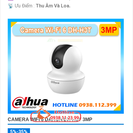
️📡 Ưu Điểm :
Thu Âm Và Loa.
CAMERA WIFI 6 DAHUA DH-H3T 3MP
5%-35%