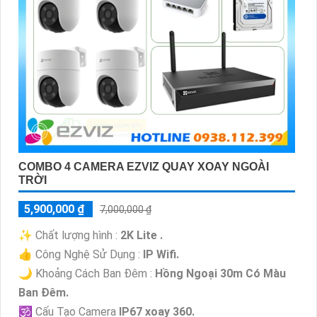
COMBO 4 CAMERA EZVIZ QUAY XOAY NGOÀI
TRỜI
5,900,000 ₫
7,000,000 ₫
✨ Chất lượng hình :
2K Lite .
👍 Công Nghệ Sử Dụng :
IP Wifi.
🌙 Khoảng Cách Ban Đêm :
Hồng Ngoại 30m Có Màu
Ban Ðêm.
🕉️ Cấu Tạo Camera
IP67 xoay 360.