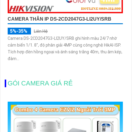
CAMERA THÂN IP DS-2CD2047G3-LI2UY/SRB
5%-35%
Liên Hệ
Camera DS-2CD2047G3-LI2UY/SRB ghi hình màu 24/7 nhờ
cảm biến 1/1. 8", độ phân giải 4MP cùng công nghệ HikAI-ISP.
Tích hợp đèn hồng ngoại và ánh sáng trắng 40m, thu âm kép,
đàm...
GÓI CAMERA GIÁ RẺ