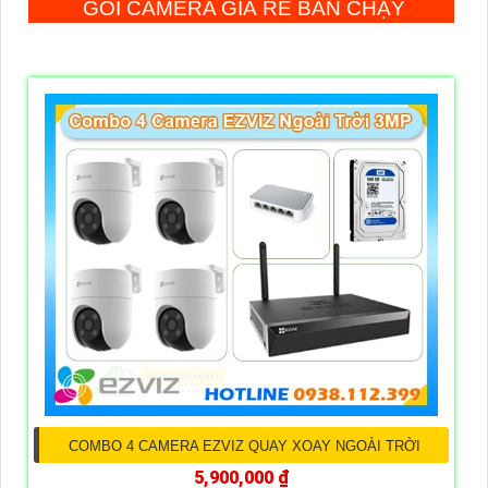
GÓI CAMERA GIÁ RẺ BÁN CHẠY
COMBO 4 CAMERA EZVIZ QUAY XOAY NGOÀI TRỜI
5,900,000 ₫