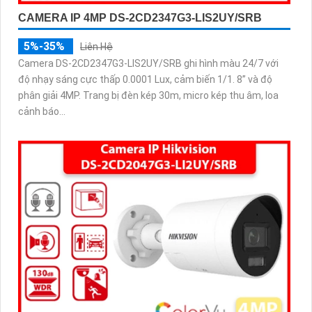
CAMERA IP 4MP DS-2CD2347G3-LIS2UY/SRB
5%-35%
Liên Hệ
Camera DS-2CD2347G3-LIS2UY/SRB ghi hình màu 24/7 với
độ nhạy sáng cực thấp 0.0001 Lux, cảm biến 1/1. 8” và độ
phân giải 4MP. Trang bị đèn kép 30m, micro kép thu âm, loa
cảnh báo...