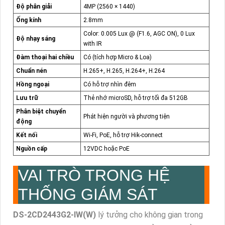
Độ phân giải
4MP (2560 × 1440)
Ống kính
2.8mm
Color: 0.005 Lux @ (F1.6, AGC ON), 0 Lux
Độ nhạy sáng
with IR
Đàm thoại hai chiều
Có (tích hợp Micro & Loa)
Chuẩn nén
H.265+, H.265, H.264+, H.264
Hồng ngoại
Có hỗ trợ nhìn đêm
Lưu trữ
Thẻ nhớ microSD, hỗ trợ tối đa 512GB
Phân biệt chuyển
Phát hiện người và phương tiện
động
Kết nối
Wi-Fi, PoE, hỗ trợ Hik-connect
Nguồn cấp
12VDC hoặc PoE
VAI TRÒ TRONG HỆ
THỐNG GIÁM SÁT
DS-2CD2443G2-IW(W)
lý tưởng cho không gian trong