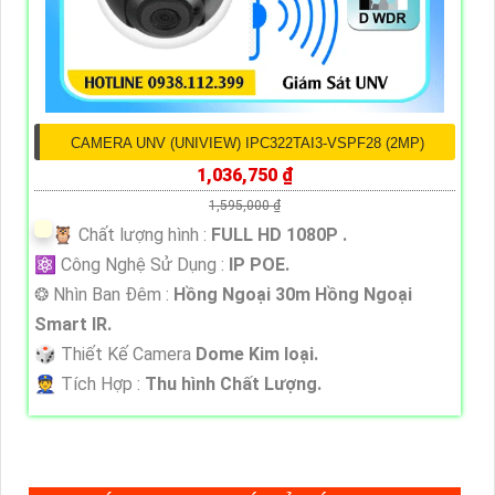
CAMERA UNV (UNIVIEW) IPC322TAI3-VSPF28 (2MP)
1,036,750 ₫
1,595,000 ₫
🦉 Chất lượng hình :
FULL HD 1080P .
⚛️ Công Nghệ Sử Dụng :
IP POE.
❂ Nhìn Ban Đêm :
Hồng Ngoại 30m Hồng Ngoại
Smart IR.
🎲 Thiết Kế Camera
Dome Kim loại.
️👮 Tích Hợp :
Thu hình Chất Lượng.