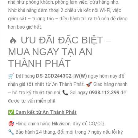
nhà như phòng khách, phòng làm việc, cửa hàng nhỏ.
Nhờ khả năng đàm thoại 2 chiều và kết nối Wi-Fi, việc
giám sát – tương tác – điều hành từ xa trở nên dễ dàng
hơn bao giờ hết.
🔥 ƯU ĐÃI ĐẶC BIỆT –
MUA NGAY TẠI AN
THÀNH PHÁT
🛒 Đặt hàng
DS-2CD2443G2-IW(W)
ngay hôm nay để
nhận giá tốt nhất từ An Thành Phát. 🚀 Giao hàng nhanh
– hỗ trợ kỹ thuật tận nơi. 📞 Gọi ngay
0938.112.399
để
được tư vấn miễn phí!
✅ Cam kết từ An Thành Phát
🎯 Hàng chính hãng Hikvision, đầy đủ CO/CQ.
🔧 Bảo hành 24 tháng, đổi mới trong 7 ngày nếu lỗi kỹ