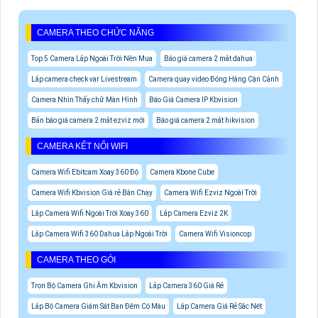
CAMERA THEO CHỨC NĂNG
Top 5 Camera Lắp Ngoài Trời Nên Mua
Báo giá camera 2 mắt dahua
Lắp camera check var Livestream
Camera quay video Đóng Hàng Cận Cảnh
Camera Nhìn Thấy chữ Màn Hình
Báo Giá Camera IP Kbvision
Bản báo giá camera 2 mắt ezviz mới
Báo giá camera 2 mắt hikvision
CAMERA KẾT NỐI WIFI
Camera Wifi Ebitcam Xoay 360 Độ
Camera Kbone Cube
Camera Wifi Kbvision Giá rẻ Bán Chạy
Camera Wifi Ezviz Ngoài Trời
Lắp Camera Wifi Ngoài Trời Xoay 360
Lắp Camera Ezviz 2K
Lắp Camera Wifi 360 Dahua Lắp Ngoài Trời
Camera Wifi Visioncop
CAMERA THEO GÓI
Trọn Bộ Camera Ghi Âm Kbvision
Lắp Camera 360 Giá Rẻ
Lắp Bộ Camera Giám Sát Ban Đêm Có Màu
Lắp Camera Giá Rẻ Sắc Nét