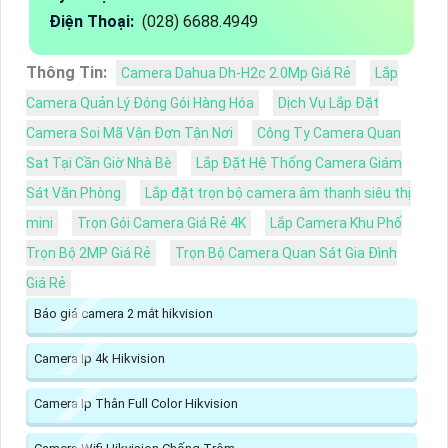
Điện Thoại:
(028) 6688.4949
Thông Tin:
Camera Dahua Dh-H2c 2.0Mp Giá Rẻ
Lắp
Camera Quản Lý Đóng Gói Hàng Hóa
Dịch Vụ Lắp Đặt
Camera Soi Mã Vận Đơn Tận Nơi
Công Ty Camera Quan
Sat Tại Cần Giờ Nhà Bè
Lắp Đặt Hệ Thống Camera Giám
Sát Văn Phòng
Lắp đặt trọn bộ camera âm thanh siêu thị
mini
Trọn Gói Camera Giá Rẻ 4K
Lắp Camera Khu Phố
Trọn Bộ 2MP Giá Rẻ
Trọn Bộ Camera Quan Sát Gia Đình
Giá Rẻ
Báo giá camera 2 mắt hikvision
Camera Ip 4k Hikvision
Camera Ip Thân Full Color Hikvision