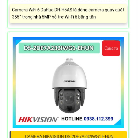
Camera WiFi 6 DaHua DH-H5AS là dòng camera quay quét
355° trong nhà 5MP hỗ trợ Wi-Fi 6 băng tần
CAMERA HIKVISION DS-2DE7A232IWG1-EHUN