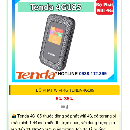
BỘ PHÁT WIFI 4G TENDA 4G185
5%-35%
00 ₫
📸 Tenda 4G185 thuộc dòng bộ phát wifi 4G, có tgrang bị
màn hình 1,44 inch hiển thị trực quan, với dung lượng pin
lên đến 2100mAh cực kì ấn tượng, tốc độ tải xuống