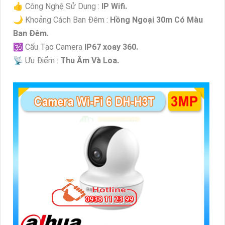
👍 Công Nghệ Sử Dụng :
IP Wifi.
🌙 Khoảng Cách Ban Đêm :
Hồng Ngoại 30m Có Màu
Ban Ðêm.
🕉️ Cấu Tạo Camera
IP67 xoay 360.
️📡 Ưu Điểm :
Thu Âm Và Loa.