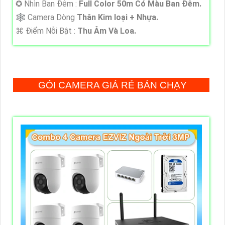
✪ Nhìn Ban Đêm :
Full Color 50m Có Màu Ban Ðêm.
🕸️ Camera Dòng
Thân Kim loại + Nhựa.
️⌘ Điểm Nỗi Bật :
Thu Âm Và Loa.
GÓI CAMERA GIÁ RẺ BÁN CHẠY