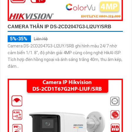
CAMERA THÂN IP DS-2CD2047G3-LI2UY/SRB
5%-35%
Liên Hệ
Camera DS-2CD2047G3-LI2UY/SRB ghi hình màu 24/7 nhờ
cảm biến 1/1. 8", độ phân giải 4MP cùng công nghệ HikAI-ISP.
Tích hợp đèn hồng ngoại và ánh sáng trắng 40m, thu âm kép,
đàm...