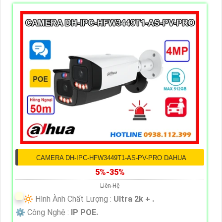
CAMERA DH-IPC-HFW3449T1-AS-PV-PRO DAHUA
5%-35%
Liên Hệ
🔆 Hình Ành Chất Lượng :
Ultra 2k + .
⚙ Công Nghệ :
IP POE.