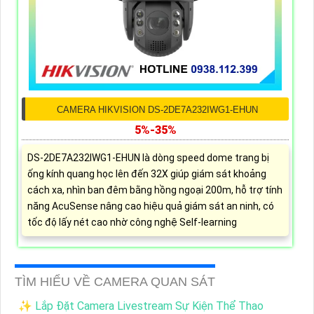
CAMERA HIKVISION DS-2DE7A232IWG1-EHUN
5%-35%
DS-2DE7A232IWG1-EHUN là dòng speed dome trang bị
ống kính quang học lên đến 32X giúp giám sát khoảng
cách xa, nhìn ban đêm bằng hồng ngoại 200m, hỗ trợ tính
năng AcuSense nâng cao hiệu quả giám sát an ninh, có
tốc độ lấy nét cao nhờ công nghệ Self-learning
TÌM HIỂU VỀ CAMERA QUAN SÁT
✨ Lắp Đặt Camera Livestream Sự Kiện Thể Thao