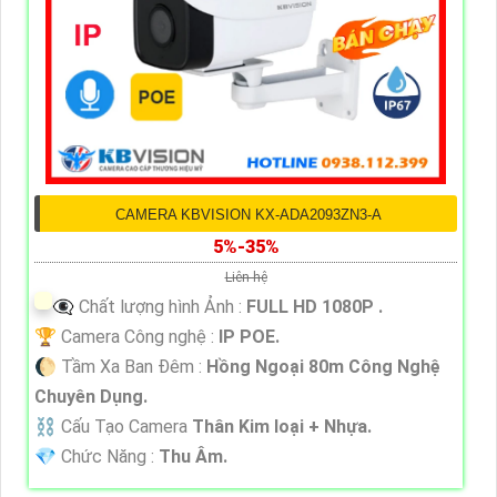
CAMERA KBVISION KX-ADA2093ZN3-A
5%-35%
Liên hệ
👁️‍🗨 Chất lượng hình Ảnh :
FULL HD 1080P .
🏆 Camera Công nghệ :
IP POE.
🌔 Tầm Xa Ban Đêm :
Hồng Ngoại 80m Công Nghệ
Chuyên Dụng.
⛓ Cấu Tạo Camera
Thân Kim loại + Nhựa.
️💎 Chức Năng :
Thu Âm.