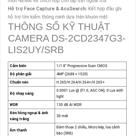
mòn NEMA 4X thích hợp cho lắp đặt ngoài trời.
Hỗ trợ Face Capture & AcuSearch:
Kết hợp đầu ghi
hỗ trợ tìm kiếm thông minh dựa trên khuôn mặt.
THÔNG SỐ KỸ THUẬT
CAMERA DS-2CD2347G3-
LIS2UY/SRB
Cảm biến
1/1.8" Progressive Scan CMOS
Độ phân giải
4MP (2688 × 1520)
Chuẩn nén
H.265/H.264/H.264+/H.265+
0.0001 Lux @ (F1.0, AGC ON), 0 Lux with
Độ nhạy sáng
light
WDR
130 dB AI WDR
Đèn hồng ngoại & ánh
30 mét
sáng trắng
Đàm thoại 2 chiều, Micro kép, loa cảnh
Âm thanh
báo (SRB)