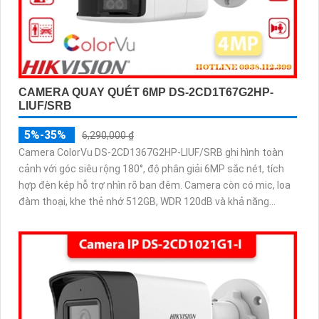
CAMERA QUAY QUÉT 6MP DS-2CD1T67G2HP-
LIUF/SRB
5%-35%
6,290,000 ₫
Camera ColorVu DS-2CD1367G2HP-LIUF/SRB ghi hình toàn
cảnh với góc siêu rộng 180°, độ phân giải 6MP sắc nét, tích
hợp đèn kép hỗ trợ nhìn rõ ban đêm. Camera còn có mic, loa
đàm thoại, khe thẻ nhớ 512GB, WDR 120dB và khả năng
chống báo động giả bằng công nghệ phân tích hình ảnh
thông minh