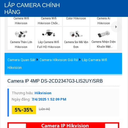
LẮP CAMERA CHÍNH
HÃNG
Camera IP Full
Camera Wifi
Color Hikvision
Camera Wifi
Camera Ai
Hikvision
Hikvision Chống
Hikvision
Trộm
Camera Nhận Diện
Camera Thân Lớn
Lắp Camera Wifi
Camera Soi Mã Vận
Khuôn Mặt
Hikvision
Full HD Hikvision
Đơn
Hikvision
Camera Quan Sát
Camera Hikvision Giá Rẻ
Lắp Camera Wifi
Hikvision
Camera IP 4MP DS-2CD2347G3-LIS2UY/SRB
Thương hiệu:
Hikvision
Ngày đăng:
7/4/2025 1:52:09 PM
5%-35%
Liên Hệ