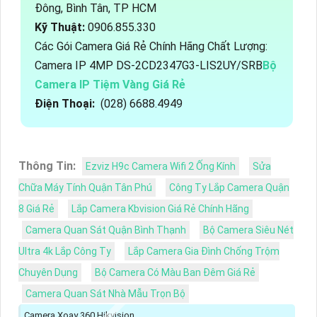
Đông, Bình Tân, TP HCM
Kỹ Thuật:
0906.855.330
Các Gói Camera Giá Rẻ Chính Hãng Chất Lượng:
Camera IP 4MP DS-2CD2347G3-LIS2UY/SRB
Bộ
Camera IP Tiệm Vàng Giá Rẻ
Điện Thoại:
(028) 6688.4949
Thông Tin:
Ezviz H9c Camera Wifi 2 Ống Kính
Sửa
Chữa Máy Tính Quận Tân Phú
Công Ty Lắp Camera Quận
8 Giá Rẻ
Lắp Camera Kbvision Giá Rẻ Chính Hãng
Camera Quan Sát Quận Bình Thạnh
Bộ Camera Siêu Nét
Ultra 4k Lắp Công Ty
Lắp Camera Gia Đình Chống Trộm
Chuyên Dụng
Bộ Camera Có Màu Ban Đêm Giá Rẻ
Camera Quan Sát Nhà Mẫu Trọn Bộ
Camera Xoay 360 Hikvision