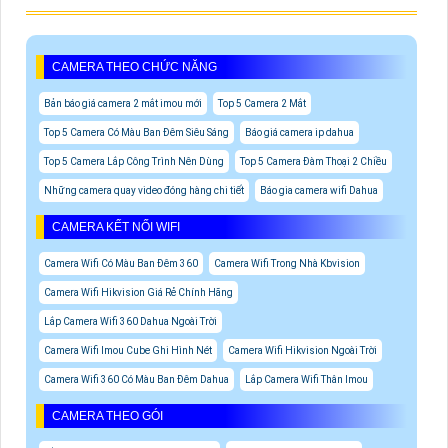
CAMERA THEO CHỨC NĂNG
Bản báo giá camera 2 mắt imou mới
Top 5 Camera 2 Mắt
Top 5 Camera Có Màu Ban Đêm Siêu Sáng
Báo giá camera ip dahua
Top 5 Camera Lắp Công Trình Nên Dùng
Top 5 Camera Đàm Thoại 2 Chiều
Những camera quay video đóng hàng chi tiết
Báo gia camera wifi Dahua
CAMERA KẾT NỐI WIFI
Camera Wifi Có Màu Ban Đêm 360
Camera Wifi Trong Nhà Kbvision
Camera Wifi Hikvision Giá Rẻ Chính Hãng
Lắp Camera Wifi 360 Dahua Ngoài Trời
Camera Wifi Imou Cube Ghi Hình Nét
Camera Wifi Hikvision Ngoài Trời
Camera Wifi 360 Có Màu Ban Đêm Dahua
Lắp Camera Wifi Thân Imou
CAMERA THEO GÓI