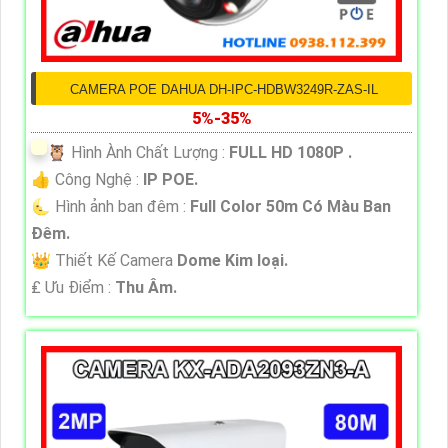
CAMERA POE DAHUA DH-IPC-HDBW3249R-ZAS-IL
5%-35%
🦉 Hình Ành Chất Lượng :
FULL HD 1080P .
👍 Công Nghệ :
IP POE.
🌜 Hình ảnh ban đêm :
Full Color 50m Có Màu Ban
Ðêm.
👑 Thiết Kế Camera
Dome Kim loại.
️₤ Ưu Điểm :
Thu Âm.