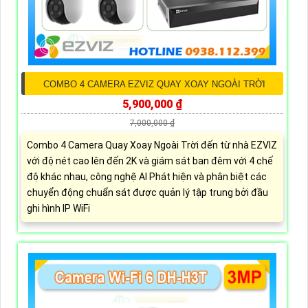
COMBO 4 CAMERA EZVIZ QUAY XOAY NGOÀI TRỜI
5,900,000 ₫
7,000,000 ₫
Combo 4 Camera Quay Xoay Ngoài Trời đến từ nhà EZVIZ
với độ nét cao lên đến 2K và giám sát ban đêm với 4 chế
độ khác nhau, công nghệ AI Phát hiện và phân biệt các
chuyển động chuẩn sát được quản lý tập trung bởi đầu
ghi hình IP WiFi