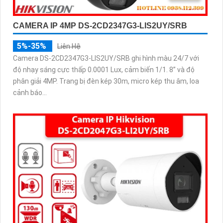
CAMERA IP 4MP DS-2CD2347G3-LIS2UY/SRB
5%-35%
Liên Hệ
Camera DS-2CD2347G3-LIS2UY/SRB ghi hình màu 24/7 với
độ nhạy sáng cực thấp 0.0001 Lux, cảm biến 1/1. 8” và độ
phân giải 4MP. Trang bị đèn kép 30m, micro kép thu âm, loa
cảnh báo...