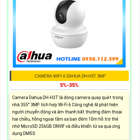
CAMERA WIFI 6 DAHUA DH-H3T 3MP
5%-35%
Camera Dahua DH-H3T là dòng camera quay quét trong
nhà 355° 3MP tích hợp Wi-Fi 6 Công nghệ AI phát hiện
người chuyển động và âm thanh bất thường đàm thoại
hai chiều, hồng ngoại tầm xa ban đêm 10m hỗ trợ thẻ
nhớ MicroSD 256GB ONVIF và điều khiển từ xa qua ứng
dụng DMSS