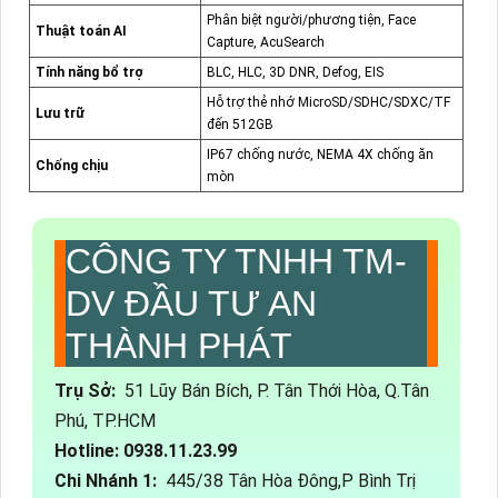
Phân biệt người/phương tiện, Face
Thuật toán AI
Capture, AcuSearch
Tính năng bổ trợ
BLC, HLC, 3D DNR, Defog, EIS
Hỗ trợ thẻ nhớ MicroSD/SDHC/SDXC/TF
Lưu trữ
đến 512GB
IP67 chống nước, NEMA 4X chống ăn
Chống chịu
mòn
CÔNG TY TNHH TM-
DV ĐẦU TƯ AN
THÀNH PHÁT
Trụ Sở:
51 Lũy Bán Bích, P. Tân Thới Hòa, Q.Tân
Phú, TP.HCM
Hotline: 0938.11.23.99
Chi Nhánh 1:
445/38 Tân Hòa Đông,P Bình Trị