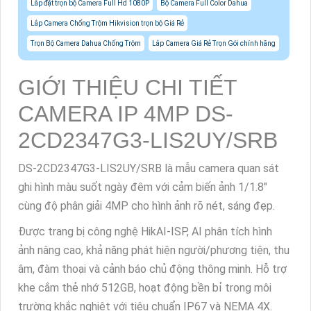
Lắp đặt trọn bộ Camera Full Hd 1080P
Bộ Camera Full Color Dahua
Lắp Camera Chống Trộm Hikvision trọn bộ Giá Rẻ
Trọn Bộ Camera Dahua Chống Trộm
Lắp Camera Giá Rẻ Trọn Gói chính hãng
GIỚI THIỆU CHI TIẾT
CAMERA IP 4MP DS-
2CD2347G3-LIS2UY/SRB
DS-2CD2347G3-LIS2UY/SRB là mẫu camera quan sát
ghi hình màu suốt ngày đêm với cảm biến ảnh 1/1.8"
cùng độ phân giải 4MP cho hình ảnh rõ nét, sáng đẹp.
Được trang bị công nghệ HikAI-ISP, AI phân tích hình
ảnh nâng cao, khả năng phát hiện người/phương tiện, thu
âm, đàm thoại và cảnh báo chủ động thông minh. Hỗ trợ
khe cắm thẻ nhớ 512GB, hoạt động bền bỉ trong môi
trường khắc nghiệt với tiêu chuẩn IP67 và NEMA 4X.