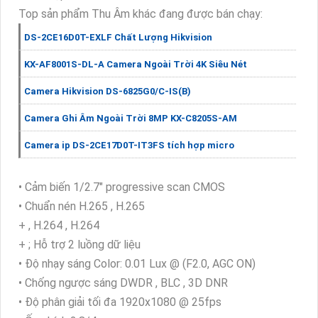
Top sản phẩm Thu Âm khác đang được bán chạy:
DS-2CE16D0T-EXLF Chất Lượng Hikvision
KX-AF8001S-DL-A Camera Ngoài Trời 4K Siêu Nét
Camera Hikvision DS-6825G0/C-IS(B)
Camera Ghi Âm Ngoài Trời 8MP KX-C8205S-AM
Camera ip DS-2CE17D0T-IT3FS tích hợp micro
• Cảm biến 1/2.7" progressive scan CMOS
• Chuẩn nén H.265 , H.265
+ , H.264 , H.264
+ ; Hỗ trợ 2 luồng dữ liệu
• Độ nhạy sáng Color: 0.01 Lux @ (F2.0, AGC ON)
• Chống ngược sáng DWDR , BLC , 3D DNR
• Độ phân giải tối đa 1920x1080 @ 25fps