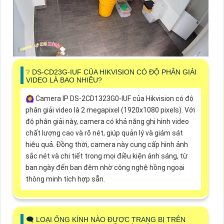
❔ DS-CD23G-IUF CỦA HIKVISION CÓ ĐỘ PHÂN GIẢI
VIDEO LÀ BAO NHIÊU?
🙆‍♀️ Camera IP DS-2CD1323G0-IUF của Hikvision có độ
phân giải video là 2 megapixel (1920x1080 pixels). Với
độ phân giải này, camera có khả năng ghi hình video
chất lượng cao và rõ nét, giúp quản lý và giám sát
hiệu quả. Đồng thời, camera này cung cấp hình ảnh
sắc nét và chi tiết trong mọi điều kiện ánh sáng, từ
ban ngày đến ban đêm nhờ công nghệ hồng ngoại
thông minh tích hợp sẵn.
🗨️ LOẠI ỐNG KÍNH NÀO ĐƯỢC TRANG BỊ TRÊN