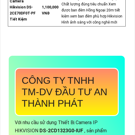
Camera
Chất lượng đúng tiêu chuẩn Xem
Hikvision DS-
1,100,000
được ban đêm Hồng Ngoại 20m tiết
2CE70DF0T-PF
VNĐ
kiệm xem ban đêm phù hợp Hikvision
Tiết Kiệm
Hình ảnh sáng với công nghệ mới
CÔNG TY TNHH
TM-DV ĐẦU TƯ AN
THÀNH PHÁT
Với nhu cầu sử dụng Thiết Bị Camera IP
HIKVISION
DS-2CD1323G0-IUF
, sản phẩm