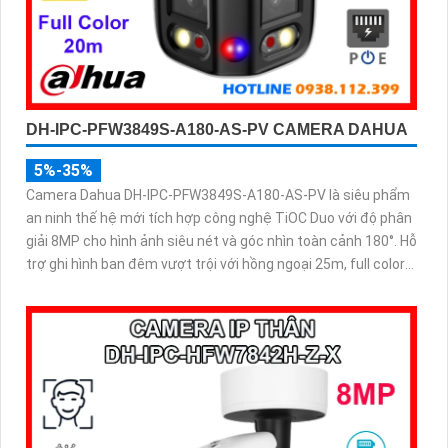
DH-IPC-PFW3849S-A180-AS-PV CAMERA DAHUA
5%-35%
Camera Dahua DH-IPC-PFW3849S-A180-AS-PV là siêu phẩm
an ninh thế hệ mới tích hợp công nghệ TiOC Duo với độ phân
giải 8MP cho hình ảnh siêu nét và góc nhìn toàn cảnh 180°. Hỗ
trợ ghi hình ban đêm vượt trội với hồng ngoại 25m, full color
20m, đàm thoại hai chiều rõ ràng, cùng khe cắm thẻ nhớ
256GB đáp ứng nhu cầu lưu trữ dài hạn, thiết kế chuẩn IP67
chống bụi nước, cấp nguồn POE