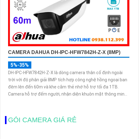
CAMERA DAHUA DH-IPC-HFW7842H-Z-X (8MP)
5%-35%
DH-IPC-HFW7842H-Z-X là dòng camera thân cố định ngoài
trời với độ phân giải 8MP tích hợp công nghệ hồng ngoại ban
đêm lên đến 60m và khe cắm thẻ nhớ hỗ trợ tối đa 1TB.
Camera hỗ trợ đếm người, nhận diện khuôn mặt thông minh,
chuẩn nén POE, đạt tiêu chuẩn chống nước IP67, phù hợp
cho các khu vực giám sát ngoài trời, hỗ trợ tính năng quản lý
chỗ đỗ xe hiệu quả cho các bãi giữ xe
GÓI CAMERA GIÁ RẺ