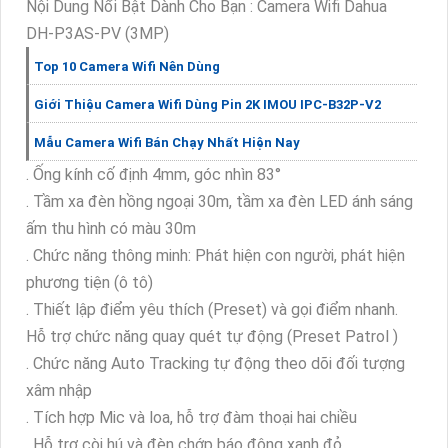
Nội Dung Nổi Bật Dành Cho Bạn : Camera Wifi Dahua
DH-P3AS-PV (3MP)
Top 10 Camera Wifi Nên Dùng
Giới Thiệu Camera Wifi Dùng Pin 2K IMOU IPC-B32P-V2
Mẫu Camera Wifi Bán Chạy Nhất Hiện Nay
. Ống kính cố định 4mm, góc nhìn 83°
. Tầm xa đèn hồng ngoại 30m, tầm xa đèn LED ánh sáng
ấm thu hình có màu 30m
. Chức năng thông minh: Phát hiện con người, phát hiện
phương tiện (ô tô)
. Thiết lập điểm yêu thích (Preset) và gọi điểm nhanh.
Hỗ trợ chức năng quay quét tự động (Preset Patrol )
. Chức năng Auto Tracking tự động theo dõi đối tượng
xâm nhập
. Tích hợp Mic và loa, hỗ trợ đàm thoại hai chiều
. Hỗ trợ còi hú và đèn chớp báo động xanh đỏ