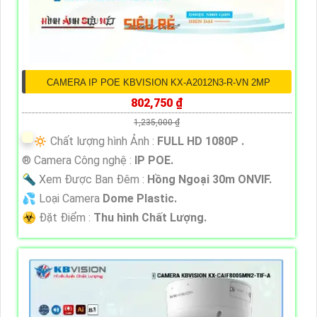
CAMERA IP POE KBVISION KX-A2012N3-R-VN 2MP
802,750 ₫
1,235,000 ₫
🔅 Chất lượng hình Ảnh :
FULL HD 1080P .
®️ Camera Công nghệ :
IP POE.
🔦 Xem Được Ban Đêm :
Hồng Ngoại 30m ONVIF.
💦 Loại Camera
Dome Plastic.
️☣️ Đặt Điểm :
Thu hình Chất Lượng.