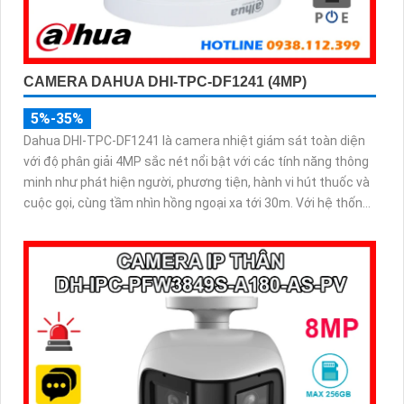
CAMERA DAHUA DHI-TPC-DF1241 (4MP)
5%-35%
Dahua DHI-TPC-DF1241 là camera nhiệt giám sát toàn diện
với độ phân giải 4MP sắc nét nổi bật với các tính năng thông
minh như phát hiện người, phương tiện, hành vi hút thuốc và
cuộc gọi, cùng tầm nhìn hồng ngoại xa tới 30m. Với hệ thống
cảnh báo bằng đèn và còi, hỗ trợ thẻ nhớ 256GB và chuẩn
kháng nước bụi IP67, camera là lựa chọn lý tưởng cho các
môi trường đòi hỏi an ninh nghiêm ngặt