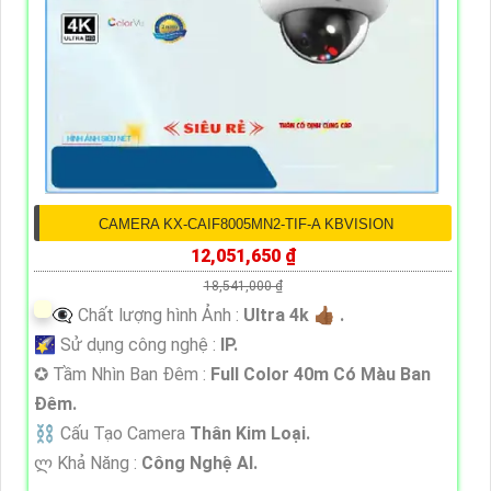
CAMERA KX-CAIF8005MN2-TIF-A KBVISION
12,051,650 ₫
18,541,000 ₫
👁️‍🗨 Chất lượng hình Ảnh :
Ultra 4k 👍🏾 .
🌠 Sử dụng công nghệ :
IP.
✪ Tầm Nhìn Ban Đêm :
Full Color 40m Có Màu Ban
Đêm.
⛓ Cấu Tạo Camera
Thân Kim Loại.
️ლ Khả Năng :
Công Nghệ AI.