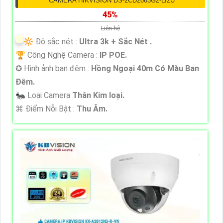
CAMERA HIKVISION DS-2CD2063G2-LI2U
45%
Liên hệ
🔆 Độ sắc nét :
Ultra 3k + Sắc Nét .
🏆 Công Nghệ Camera :
IP POE.
✪ Hình ảnh ban đêm :
Hồng Ngoại 40m Có Màu Ban
Ðêm.
🐜 Loại Camera
Thân Kim loại.
️⌘ Điểm Nỗi Bật :
Thu Âm.