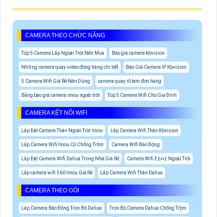
CAMERA THEO CHỨC NĂNG
Top 5 Camera Lắp Ngoài Trời Nên Mua
Báo giá camera kbvision
Những camera quay video đóng hàng chi tiết
Báo Giá Camera IP Kbvision
5 Camera Wifi Giá Rẻ Nên Dùng
camera quay rõ tem đơn hàng
Bảng báo giá camera imou ngoài trời
Top 5 Camera Wifi Cho Gia Đình
CAMERA KẾT NỐI WIFI
Lắp Đặt Camera Thân Ngoài Trời Imou
Lắp Camera Wifi Thân Kbvision
Lắp Camera Wifi Imou Có Chống Trộm
Camera Wifi Báo Động
Lắp Đặt Camera Wifi Dahua Trong Nhà Giá Rẻ
Camera Wifi Ezviz Ngoài Trời
Lắp camera wifi 360 Imou Giá Rẻ
Lắp Camera Wifi Thân Dahua
CAMERA THEO GÓI
Lắp Camera Báo Động Trọn Bộ Dahua
Trọn Bộ Camera Dahua Chống Trộm