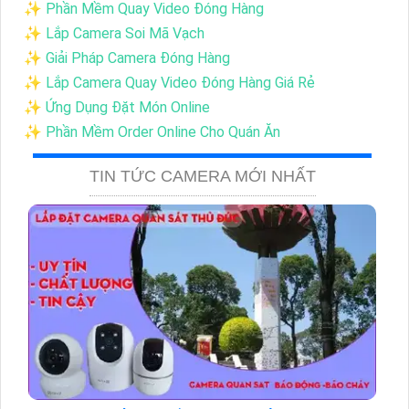
✨ Phần Mềm Quay Video Đóng Hàng
✨ Lắp Camera Soi Mã Vạch
✨ Giải Pháp Camera Đóng Hàng
✨ Lắp Camera Quay Video Đóng Hàng Giá Rẻ
✨ Ứng Dụng Đặt Món Online
✨ Phần Mềm Order Online Cho Quán Ăn
TIN TỨC CAMERA MỚI NHẤT