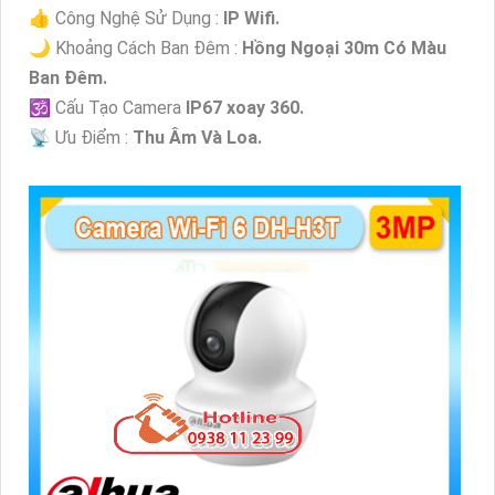
👍 Công Nghệ Sử Dụng :
IP Wifi.
🌙 Khoảng Cách Ban Đêm :
Hồng Ngoại 30m Có Màu
Ban Ðêm.
🕉️ Cấu Tạo Camera
IP67 xoay 360.
️📡 Ưu Điểm :
Thu Âm Và Loa.