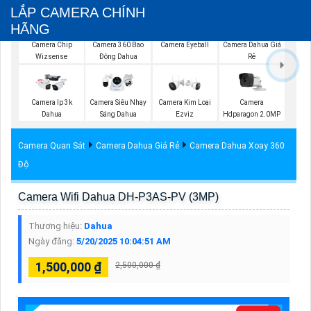
LẮP CAMERA CHÍNH
HÃNG
Camera Chip
Camera 360 Bao
Camera Eyeball
Camera Dahua Giá
Wizsense
Động Dahua
Rẻ
Camera Ip 3k
Camera Siêu Nhạy
Camera Kim Loại
Camera
Dahua
Sáng Dahua
Ezviz
Hdparagon 2.0MP
Camera Quan Sát
Camera Dahua Giá Rẻ
Camera Dahua Xoay 360
Độ
Camera Wifi Dahua DH-P3AS-PV (3MP)
Thương hiệu:
Dahua
Ngày đăng:
5/20/2025 10:04:51 AM
1,500,000 ₫
2,500,000 ₫