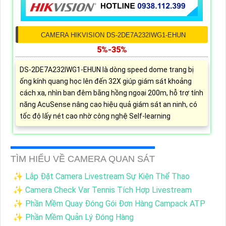
CAMERA HIKVISION DS-2DE7A232IWG1-EHUN
5%-35%
DS-2DE7A232IWG1-EHUN là dòng speed dome trang bị
ống kính quang học lên đến 32X giúp giám sát khoảng
cách xa, nhìn ban đêm bằng hồng ngoại 200m, hỗ trợ tính
năng AcuSense nâng cao hiệu quả giám sát an ninh, có
tốc độ lấy nét cao nhờ công nghệ Self-learning
TÌM HIỂU VỀ CAMERA QUAN SÁT
✨ Lắp Đặt Camera Livestream Sự Kiện Thể Thao
✨ Camera Check Var Tennis Tích Hợp Livestream
✨ Phần Mềm Quay Đóng Gói Đơn Hàng Campack ATP
✨ Phần Mềm Quản Lý Đóng Hàng