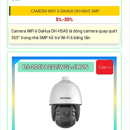
CAMERA WIFI 6 DAHUA DH-H5AS 5MP
5%-35%
Camera WiFi 6 DaHua DH-H5AS là dòng camera quay quét
355° trong nhà 5MP hỗ trợ Wi-Fi 6 băng tần