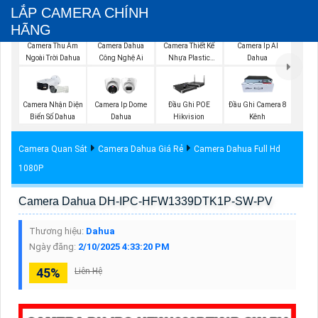
LẮP CAMERA CHÍNH
HÃNG
Camera Thu Âm
Camera Dahua
Camera Thiết Kế
Camera Ip AI
Ngoài Trời Dahua
Công Nghệ Ai
Nhựa Plastic
Dahua
Dahua
Camera Nhận Diện
Camera Ip Dome
Đầu Ghi POE
Đầu Ghi Camera 8
Biển Số Dahua
Dahua
Hikvision
Kênh
Camera Quan Sát
Camera Dahua Giá Rẻ
Camera Dahua Full Hd
1080P
Camera Dahua DH-IPC-HFW1339DTK1P-SW-PV
Thương hiệu:
Dahua
Ngày đăng:
2/10/2025 4:33:20 PM
45%
Liên Hệ