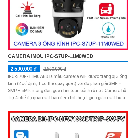
CAMERA IMOU IPC-S7UP-11M0WED
2,500,000 ₫
2,600,000 ₫
IPC-S7UP-11M0WED là mẫu camera WiFi được trang bị 3 ống
kính (2 cố định, 1 có thể quay quét) với độ phân giải 3MP +
3MP + 5MP, mang đến góc nhìn toàn cảnh rõ nét. Camera hỗ
trợ 4 chế độ quan sát ban đêm linh hoạt, giúp giám sát hiệu
quả trong mọi điều kiện ánh sáng