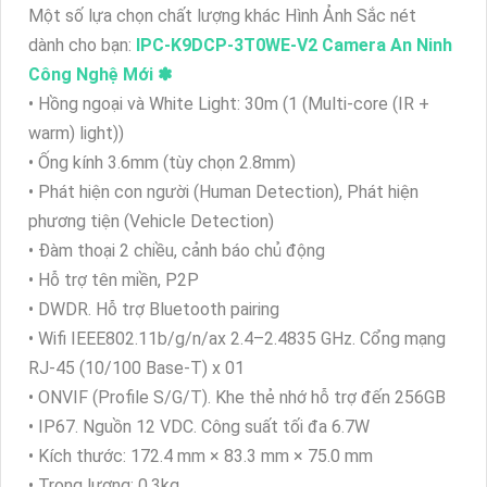
Một số lựa chọn chất lượng khác Hình Ảnh Sắc nét
dành cho bạn:
IPC-K9DCP-3T0WE-V2 Camera An Ninh
Công Nghệ Mới ✽
• Hồng ngoại và White Light: 30m (1 (Multi-core (IR +
warm) light))
• Ống kính 3.6mm (tùy chọn 2.8mm)
• Phát hiện con người (Human Detection), Phát hiện
phương tiện (Vehicle Detection)
• Đàm thoại 2 chiều, cảnh báo chủ động
• Hỗ trợ tên miền, P2P
• DWDR. Hỗ trợ Bluetooth pairing
• Wifi IEEE802.11b/g/n/ax 2.4–2.4835 GHz. Cổng mạng
RJ-45 (10/100 Base-T) x 01
• ONVIF (Profile S/G/T). Khe thẻ nhớ hỗ trợ đến 256GB
• IP67. Nguồn 12 VDC. Công suất tối đa 6.7W
• Kích thước: 172.4 mm × 83.3 mm × 75.0 mm
• Trọng lượng: 0.3kg