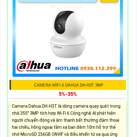
CAMERA WIFI 6 DAHUA DH-H3T 3MP
5%-35%
Camera Dahua DH-H3T là dòng camera quay quét trong
nhà 355° 3MP tích hợp Wi-Fi 6 Công nghệ AI phát hiện
người chuyển động và âm thanh bất thường đàm thoại
hai chiều, hồng ngoại tầm xa ban đêm 10m hỗ trợ thẻ
nhớ MicroSD 256GB ONVIF và điều khiển từ xa qua ứng