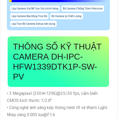
Lắp Camera Giá Rẻ Trọn Gói chính hãng
Bộ Camera Chống Trộm Hikvision
Lắp Camera Báo Động Trọn Bộ
Bộ Camera Ip Chất Lượng
Lắp Trọn Bộ Camera Dahua nên dùng
THÔNG SỐ KỸ THUẬT
CAMERA DH-IPC-
HFW1339DTK1P-SW-
PV
• 3 Megapixel (2304×1296)@25/30 fps, cảm biến
CMOS kích thước 1/2.8″
• Công nghệ ánh sáng kép thông minh IR và Warm Light.
Nhạy sáng 0.005 lux@F1.6