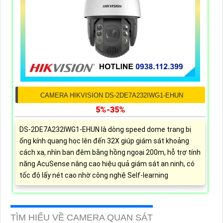
CAMERA HIKVISION DS-2DE7A232IWG1-EHUN
5%-35%
DS-2DE7A232IWG1-EHUN là dòng speed dome trang bị
ống kính quang học lên đến 32X giúp giám sát khoảng
cách xa, nhìn ban đêm bằng hồng ngoại 200m, hỗ trợ tính
năng AcuSense nâng cao hiệu quả giám sát an ninh, có
tốc độ lấy nét cao nhờ công nghệ Self-learning
TÌM HIỂU VỀ CAMERA QUAN SÁT