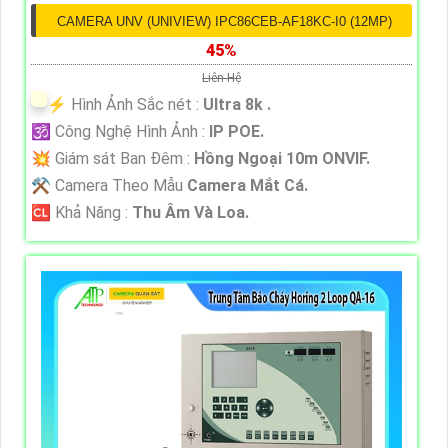
CAMERA UNV (UNIVIEW) IPC86CEB-AF18KC-I0 (12MP)
45%
Liên Hệ
️⚡ Hình Ảnh Sắc nét :
Ultra 8k .
🕉️ Công Nghệ Hình Ảnh :
IP POE.
💥 Giám sát Ban Đêm :
Hồng Ngoại 10m ONVIF.
⚒ Camera Theo Mẫu
Camera Mắt Cá.
️🆑 Khả Năng :
Thu Âm Và Loa.