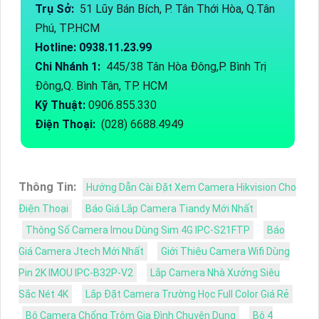
Trụ Sở:
51 Lũy Bán Bích, P. Tân Thới Hòa, Q.Tân
Phú, TP.HCM
Hotline: 0938.11.23.99
Chi Nhánh 1:
445/38 Tân Hòa Đông,P. Bình Trị
Đông,Q. Bình Tân, TP. HCM
Kỹ Thuật:
0906.855.330
Điện Thoại:
(028) 6688.4949
Thông Tin:
Hướng Dẫn Cài Đặt Xem Camera Hikvision Cho
Điện Thoại
Báo Giá Lắp Camera Tiandy Mới Nhất
Thông Số Camera Imou Dùng Sim 4G IPC-S21FTP
Báo
Giá Camera Jtech Mới Nhất
Giới Thiệu Camera Wifi Dùng
Pin 2K IMOU IPC-B32P-V2
Lắp Camera Nhà Xưởng Siêu
Sắc Nét 4K
Lắp Đặt Camera Trường Học Full Color Giá Rẻ
Bộ Camera Chống Trộm Gia Đình Chuyên Dụng
Bộ 4