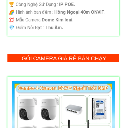
🏆 Công Nghệ Sử Dụng :
IP POE.
🌈 Hình ảnh ban đêm :
Hồng Ngoại 40m ONVIF.
💢 Mẫu Camera
Dome Kim loại.
️💎 Điểm Nỗi Bật :
Thu Âm.
GÓI CAMERA GIÁ RẺ BÁN CHẠY