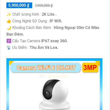
5,900,000 ₫
7,000,000 ₫
✨ Chất lượng hình :
2K Lite .
👍 Công Nghệ Sử Dụng :
IP Wifi.
🌙 Khoảng Cách Ban Đêm :
Hồng Ngoại 30m Có Màu
Ban Ðêm.
🕉️ Cấu Tạo Camera
IP67 xoay 360.
️📡 Ưu Điểm :
Thu Âm Và Loa.