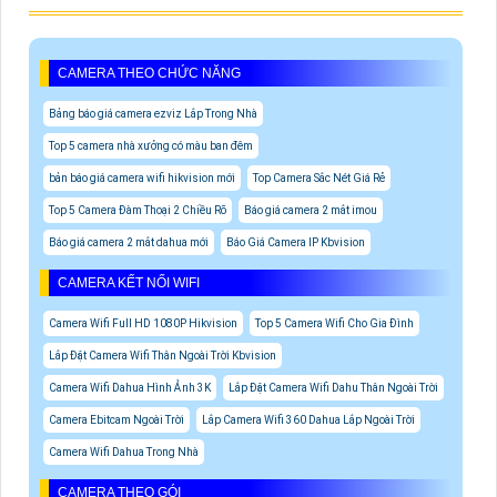
CAMERA THEO CHỨC NĂNG
Bảng báo giá camera ezviz Lắp Trong Nhà
Top 5 camera nhà xưởng có màu ban đêm
bản báo giá camera wifi hikvision mới
Top Camera Sắc Nét Giá Rẻ
Top 5 Camera Đàm Thoại 2 Chiều Rõ
Báo giá camera 2 mắt imou
Báo giá camera 2 mắt dahua mới
Báo Giá Camera IP Kbvision
CAMERA KẾT NỐI WIFI
Camera Wifi Full HD 1080P Hikvision
Top 5 Camera Wifi Cho Gia Đình
Lắp Đặt Camera Wifi Thân Ngoài Trời Kbvision
Camera Wifi Dahua Hình Ảnh 3K
Lắp Đặt Camera Wifi Dahu Thân Ngoài Trời
Camera Ebitcam Ngoài Trời
Lắp Camera Wifi 360 Dahua Lắp Ngoài Trời
Camera Wifi Dahua Trong Nhà
CAMERA THEO GÓI