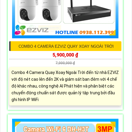
COMBO 4 CAMERA EZVIZ QUAY XOAY NGOÀI TRỜI
5,900,000 ₫
7,000,000 ₫
Combo 4 Camera Quay Xoay Ngoài Trời đến từ nhà EZVIZ
với độ nét cao lên đến 2K và giám sát ban đêm với 4 chế
độ khác nhau, công nghệ AI Phát hiện và phân biệt các
chuyển động chuẩn sát được quản lý tập trung bởi đầu
ghi hình IP WiFi