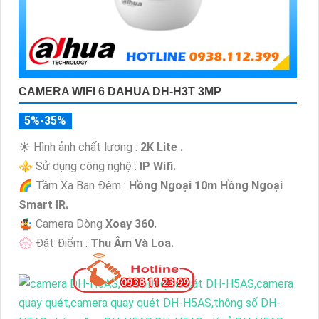
CAMERA WIFI 6 DAHUA DH-H3T 3MP
5%-35%
☀️ Hình ảnh chất lượng :
2K Lite .
⚜️ Sử dụng công nghệ :
IP Wifi.
🌈 Tầm Xa Ban Đêm :
Hồng Ngoại 10m Hồng Ngoại
Smart IR.
🤹 Camera Dòng
Xoay 360.
️💮 Đặt Điểm :
Thu Âm Và Loa.