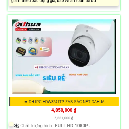
giảm thiểu báo động giả, bảo vệ an toàn tối ưu.
➠ DH-IPC-HDW3241TP-ZAS SẮC NÉT DAHUA
4,850,000 ₫
6,881,000 ₫
👁️‍🗨 Chất lượng hình :
FULL HD 1080P .