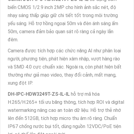
biến CMOS 1/2.9 inch 2MP cho hình ảnh sắc nét, độ
nhạy sáng thấp giúp giữ chi tiết tốt trong môi trường
yếu sáng. Hỗ trợ hồng ngoại 50m và đèn ánh sáng ấm
50m, camera đảm bảo quan sát rõ ràng cả ngày lẫn
đêm.
Camera được tích hợp các chức năng AI như phân loại
người, phương tiện, phát hiện xâm nhập, vượt hàng rào
và SMD 4.0 cực chuẩn xác. Ngoài ra, còn phát hiện bất
thường như giả mạo video, thay đổi cảnh, mất mạng,
xung đột IP.
DH-IPC-HDW3249T-ZS-IL-IL
hỗ trợ mã hóa
H.265/H.265+ tối ưu băng thông, tích hợp ROI và digital
watermarking nâng cao an toàn dữ liệu. Hỗ trợ thẻ nhớ
lên đến 512GB, tích hợp micro thu âm rõ ràng. Chuẩn
IP67 chống nước bụi tốt, dùng nguồn 12VDC/PoE tiện