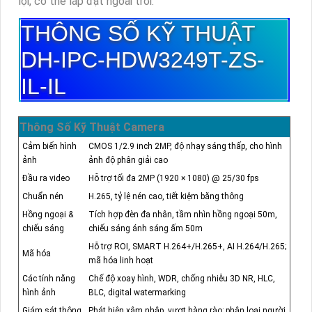
lợi, có thể lắp đặt ngoài trời.
THÔNG SỐ KỸ THUẬT
DH-IPC-HDW3249T-ZS-
IL-IL
Thông Số Kỹ Thuật Camera
Cảm biến hình
CMOS 1/2.9 inch 2MP, độ nhạy sáng thấp, cho hình
ảnh
ảnh độ phân giải cao
Đầu ra video
Hỗ trợ tối đa 2MP (1920 × 1080) @ 25/30 fps
Chuẩn nén
H.265, tỷ lệ nén cao, tiết kiệm băng thông
Hồng ngoại &
Tích hợp đèn đa nhân, tầm nhìn hồng ngoại 50m,
chiếu sáng
chiếu sáng ánh sáng ấm 50m
Hỗ trợ ROI, SMART H.264+/H.265+, AI H.264/H.265;
Mã hóa
mã hóa linh hoạt
Các tính năng
Chế độ xoay hình, WDR, chống nhiễu 3D NR, HLC,
hình ảnh
BLC, digital watermarking
Giám sát thông
Phát hiện xâm nhập, vượt hàng rào; phân loại người