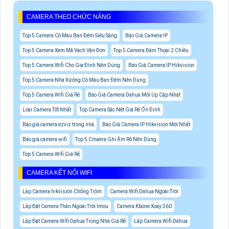
CAMERA THEO CHỨC NĂNG
Top 5 Camera Có Màu Ban Đêm Siêu Sáng
Báo Giá Camera IP
Top 5 Camera Xem Mã Vạch Vận Đơn
Top 5 Camera Đàm Thoại 2 Chiều
Top 5 Camera Wifi Cho Gia Đình Nên Dùng
Báo Giá Camera IP Hikvision
Top 5 Camera Nhà Xưởng Có Màu Ban Đêm Nên Dùng
Top 5 Camera Wifi Giá Rẻ
Báo Giá Camera Dahua Mới Up Cập Nhật
Loại Camera Tốt Nhất
Top Camera Sắc Nét Giá Rẻ Ổn Định
Báo giá camera ezviz trong nhà
Báo Giá Camera IP Hikvision Mới Nhất
Báo giá camera wifi
Top 5 Cmaera Ghi Âm Rõ Nên Dùng
Top 5 Camera Wifi Giá Rẻ
CAMERA KẾT NỐI WIFI
Lắp Camera hikvision Chống Trộm
Camera Wifi Dahua Ngoài Trời
Lắp Đặt Camera Thân Ngoài Trời Imou
Camera Kbone Xoay 360
Lắp Đặt Camera Wifi Dahua Trong Nhà Giá Rẻ
Lắp Camera Wifi Dahua