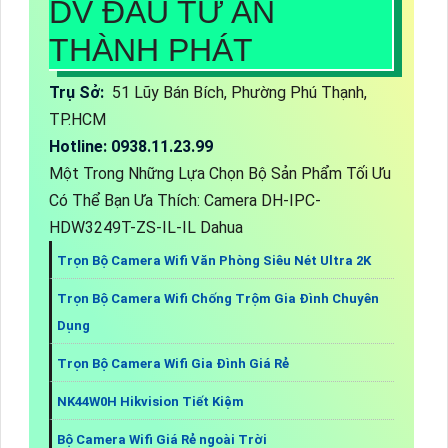
DV ĐẦU TƯ AN
THÀNH PHÁT
Trụ Sở:
51 Lũy Bán Bích, Phường Phú Thạnh,
TP.HCM
Hotline: 0938.11.23.99
Một Trong Những Lựa Chọn Bộ Sản Phẩm Tối Ưu
Có Thể Bạn Ưa Thích: Camera DH-IPC-
HDW3249T-ZS-IL-IL Dahua
Trọn Bộ Camera Wifi Văn Phòng Siêu Nét Ultra 2K
Trọn Bộ Camera Wifi Chống Trộm Gia Đình Chuyên
Dụng
Trọn Bộ Camera Wifi Gia Đình Giá Rẻ
NK44W0H Hikvision Tiết Kiệm
Bộ Camera Wifi Giá Rẻ ngoài Trời