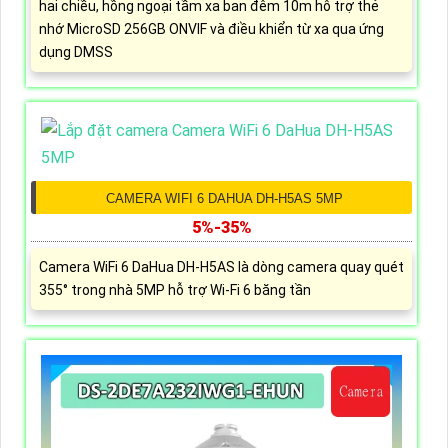
hai chiều, hồng ngoại tầm xa ban đêm 10m hỗ trợ thẻ
nhớ MicroSD 256GB ONVIF và điều khiển từ xa qua ứng
dụng DMSS
CAMERA WIFI 6 DAHUA DH-H5AS 5MP
5%-35%
Camera WiFi 6 DaHua DH-H5AS là dòng camera quay quét
355° trong nhà 5MP hỗ trợ Wi-Fi 6 băng tần