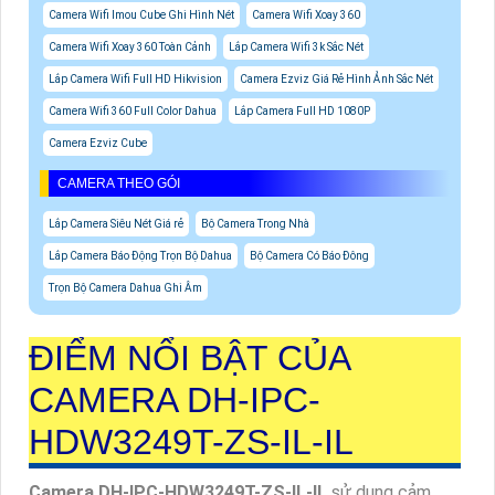
Camera Wifi Imou Cube Ghi Hình Nét
Camera Wifi Xoay 360
Camera Wifi Xoay 360 Toàn Cảnh
Lắp Camera Wifi 3k Sắc Nét
Lắp Camera Wifi Full HD Hikvision
Camera Ezviz Giá Rẻ Hình Ảnh Sắc Nét
Camera Wifi 360 Full Color Dahua
Lắp Camera Full HD 1080P
Camera Ezviz Cube
CAMERA THEO GÓI
Lắp Camera Siêu Nét Giá rẻ
Bộ Camera Trong Nhà
Lắp Camera Báo Động Trọn Bộ Dahua
Bộ Camera Có Báo Đông
Trọn Bộ Camera Dahua Ghi Âm
ĐIỂM NỔI BẬT CỦA
CAMERA DH-IPC-
HDW3249T-ZS-IL-IL
Camera DH-IPC-HDW3249T-ZS-IL-IL
sử dụng cảm