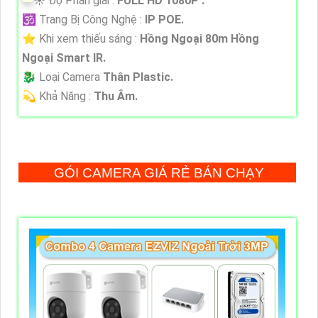
☀️ Độ Phân giải :
FULL HD 1080P .
🕉️ Trang Bị Công Nghệ :
IP POE.
⭐ Khi xem thiếu sáng :
Hồng Ngoại 80m Hồng
Ngoại Smart IR.
🐉️ Loại Camera
Thân Plastic.
️💫 Khả Năng :
Thu Âm.
GÓI CAMERA GIÁ RẺ BÁN CHẠY