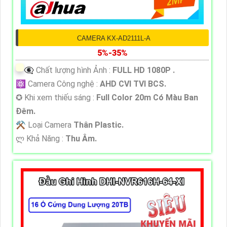
CAMERA KX-AD2111L-A
5%-35%
👁️‍🗨 Chất lượng hình Ảnh :
FULL HD 1080P .
⚛️ Camera Công nghệ :
AHD CVI TVI BCS.
✪ Khi xem thiếu sáng :
Full Color 20m Có Màu Ban
Ðêm.
⚒ Loại Camera
Thân Plastic.
️ლ Khả Năng :
Thu Âm.