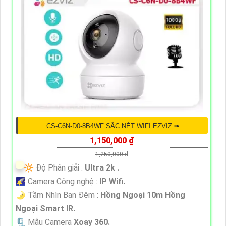
CS-C6N-D0-8B4WF SẮC NÉT WIFI EZVIZ ➠
1,150,000 ₫
1,250,000 ₫
🔆 Độ Phân giải :
Ultra 2k .
🌠 Camera Công nghệ :
IP Wifi.
🌛 Tầm Nhìn Ban Đêm :
Hồng Ngoại 10m Hồng
Ngoại Smart IR.
🗜️ Mẫu Camera
Xoay 360.