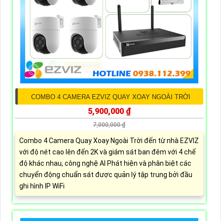
COMBO 4 CAMERA EZVIZ QUAY XOAY NGOÀI TRỜI
5,900,000 ₫
7,000,000 ₫
Combo 4 Camera Quay Xoay Ngoài Trời đến từ nhà EZVIZ
với độ nét cao lên đến 2K và giám sát ban đêm với 4 chế
độ khác nhau, công nghệ AI Phát hiện và phân biệt các
chuyển động chuẩn sát được quản lý tập trung bởi đầu
ghi hình IP WiFi