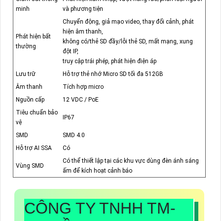
minh
và phương tiện
Chuyển động, giả mạo video, thay đổi cảnh, phát
hiện âm thanh,
Phát hiện bất
không có/thẻ SD đầy/lỗi thẻ SD, mất mạng, xung
thường
đột IP,
truy cập trái phép, phát hiện điện áp
Lưu trữ
Hỗ trợ thẻ nhớ Micro SD tối đa 512GB
Âm thanh
Tích hợp micro
Nguồn cấp
12 VDC / PoE
Tiêu chuẩn bảo
IP67
vệ
SMD
SMD 4.0
Hỗ trợ AI SSA
Có
Có thể thiết lập tại các khu vực dùng đèn ánh sáng
Vùng SMD
ấm để kích hoạt cảnh báo
CÔNG TY TNHH TM-