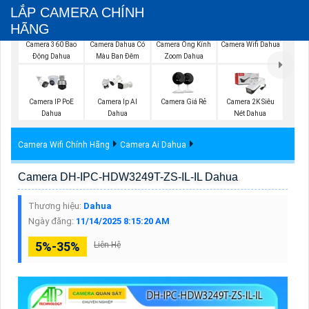
LẮP CAMERA CHÍNH
HÃNG
Camera Wifi Dahua
Camera 360 Bao
Camera Dahua Có
Camera Ống Kính
Động Dahua
Màu Ban Đêm
Zoom Dahua
Camera IP PoE
Camera Ip AI
Camera Giá Rẻ
Camera 2K Siêu
Dahua
Dahua
Nét Dahua
Camera Wifi Chính Hãng
Camera Ai Dahua
Camera DH-IPC-HDW3249T-ZS-IL-IL Dahua
Thương hiệu:
Dahua
Ngày đăng:
11/14/2025 8:15:20 AM
5%-35%
Liên Hệ