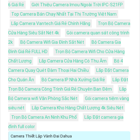
6 Giá Rẻ
Giới Thiệu Camera Imou Ngoài Trời IPC-S21FP
Top Camera Bán Chạy Nhất Tại Thị Trường Việt Nam
Lắp Camera Vantech Giá Rẻ Chính Hãng
Trọn Bộ Camera
Cửa Hàng Siêu Sắt Nét 4k
Gói camera quan sát công trình
2k
Bộ Camera Wifi Gia Đình Sắt Nét
Bộ Camera Gia
Đình Giá Rẻ FULL HD
Trọn Bộ Camera Wifi Cho Cửa Hàng
Chất Lượng
Lắp Camera Cửa Hàng Có Thu Âm
Bộ 4
Camera Quay Quét Đàm Thoại Hai Chiều
Lắp Đặt Camera
Cho Quán Ăn
Bộ Camera IP Nhà Xưởng Giá Rẻ
Lắp Đặt
Trọn Bộ Camera Công Trình Giá Rẻ Chuyên Ban Đêm
Lắp
Bộ Camera wifi Văn Phòng Sắc Nét
Gói camera tiệm vàng
siêu nét
Lắp Camera Kho Hàng Chất Lượng 4k Siêu Nét
Trọn Bộ Camera An Ninh Khu Phố
Lắp Đặt camera gia
đình full color
Camera Thiết Lập Vành Đai Dahua