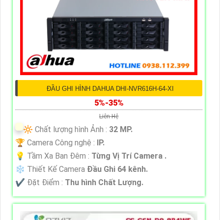
ĐẦU GHI HÌNH DAHUA DHI-NVR616H-64-XI
5%-35%
Liên Hệ
🔆 Chất lượng hình Ảnh :
32 MP.
🏆 Camera Công nghệ :
IP.
💡 Tầm Xa Ban Đêm :
Từng Vị Trí Camera .
❄ Thiết Kế Camera
Đầu Ghi 64 kênh.
️✔️ Đặt Điểm :
Thu hình Chất Lượng.