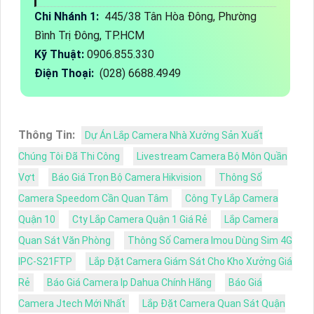
Chi Nhánh 1:
445/38 Tân Hòa Đông, Phường
Bình Trị Đông, TP.HCM
Kỹ Thuật:
0906.855.330
Điện Thoại:
(028) 6688.4949
Thông Tin:
Dự Án Lắp Camera Nhà Xưởng Sản Xuất
Chúng Tôi Đã Thi Công
Livestream Camera Bộ Môn Quần
Vợt
Báo Giá Trọn Bộ Camera Hikvision
Thông Số
Camera Speedom Cần Quan Tâm
Công Ty Lắp Camera
Quận 10
Cty Lắp Camera Quận 1 Giá Rẻ
Lắp Camera
Quan Sát Văn Phòng
Thông Số Camera Imou Dùng Sim 4G
IPC-S21FTP
Lắp Đặt Camera Giám Sát Cho Kho Xưởng Giá
Rẻ
Báo Giá Camera Ip Dahua Chính Hãng
Báo Giá
Camera Jtech Mới Nhất
Lắp Đặt Camera Quan Sát Quận