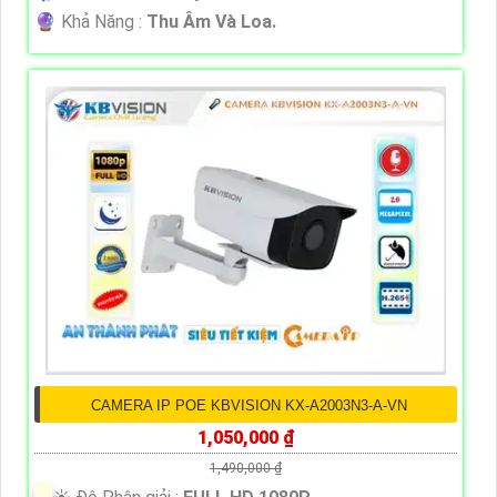
️🔮 Khả Năng :
Thu Âm Và Loa.
CAMERA IP POE KBVISION KX-A2003N3-A-VN
1,050,000 ₫
1,490,000 ₫