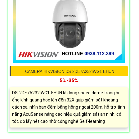
CAMERA HIKVISION DS-2DE7A232IWG1-EHUN
5%-35%
DS-2DE7A232IWG1-EHUN là dòng speed dome trang bị
ống kính quang học lên đến 32X giúp giám sát khoảng
cách xa, nhìn ban đêm bằng hồng ngoại 200m, hỗ trợ tính
năng AcuSense nâng cao hiệu quả giám sát an ninh, có
tốc độ lấy nét cao nhờ công nghệ Self-learning