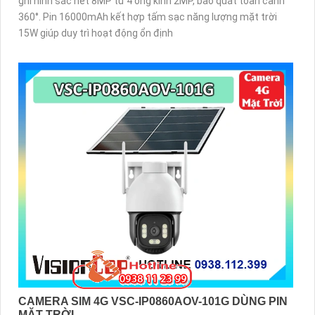
ghi hình sắc nét 8MP từ 4 ống kính 2MP, bao quát toàn cảnh
360°. Pin 16000mAh kết hợp tấm sạc năng lượng mặt trời
15W giúp duy trì hoạt động ổn định
CAMERA SIM 4G VSC-IP0860AOV-101G DÙNG PIN
MẶT TRỜI