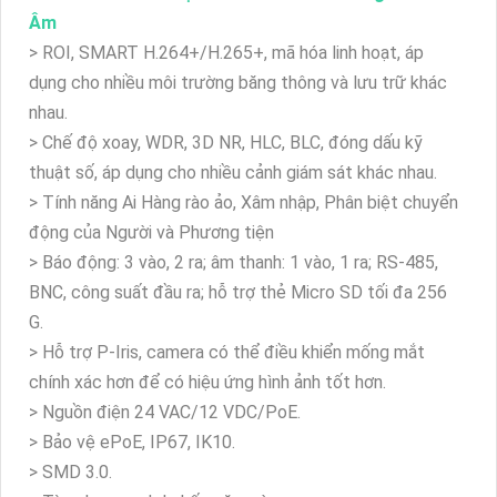
Âm
> ROI, SMART H.264+/H.265+, mã hóa linh hoạt, áp
dụng cho nhiều môi trường băng thông và lưu trữ khác
nhau.
> Chế độ xoay, WDR, 3D NR, HLC, BLC, đóng dấu kỹ
thuật số, áp dụng cho nhiều cảnh giám sát khác nhau.
> Tính năng Ai Hàng rào ảo, Xâm nhập, Phân biệt chuyển
động của Người và Phương tiện
> Báo động: 3 vào, 2 ra; âm thanh: 1 vào, 1 ra; RS-485,
BNC, công suất đầu ra; hỗ trợ thẻ Micro SD tối đa 256
G.
> Hỗ trợ P-Iris, camera có thể điều khiển mống mắt
chính xác hơn để có hiệu ứng hình ảnh tốt hơn.
> Nguồn điện 24 VAC/12 VDC/PoE.
> Bảo vệ ePoE, IP67, IK10.
> SMD 3.0.