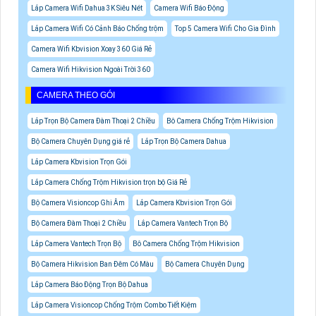
Lắp Camera Wifi Dahua 3K Siêu Nét
Camera Wifi Báo Động
Lắp Camera Wifi Có Cảnh Báo Chống trộm
Top 5 Camera Wifi Cho Gia Đình
Camera Wifi Kbvision Xoay 360 Giá Rẻ
Camera Wifi Hikvision Ngoài Trời 360
CAMERA THEO GÓI
Lắp Trọn Bộ Camera Đàm Thoại 2 Chiều
Bô Camera Chống Trộm Hikvision
Bộ Camera Chuyên Dụng giá rẻ
Lắp Trọn Bộ Camera Dahua
Lắp Camera Kbvision Trọn Gói
Lắp Camera Chống Trộm Hikvision trọn bộ Giá Rẻ
Bộ Camera Visioncop Ghi Âm
Lắp Camera Kbvision Trọn Gói
Bộ Camera Đàm Thoại 2 Chiều
Lắp Camera Vantech Trọn Bộ
Lắp Camera Vantech Trọn Bộ
Bô Camera Chống Trộm Hikvision
Bộ Camera Hikvision Ban Đêm Có Màu
Bộ Camera Chuyên Dụng
Lắp Camera Báo Động Trọn Bộ Dahua
Lắp Camera Visioncop Chống Trộm Combo Tiết Kiệm