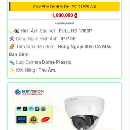
CAMERA DAHUA DH-IPC-T1E29-A-IL
1,000,000 ₫
1,200,000 ₫
👁️‍🗨 Hình Ảnh Sắc nét :
FULL HD 1080P .
⚒ Công Nghệ Hình Ảnh :
IP POE.
🌈 Tầm Nhìn Ban Đêm :
Hồng Ngoại 30m Có Màu
Ban Ðêm.
🔩 Loại Camera
Dome Plastic.
️✨ Khả Năng :
Thu Âm.