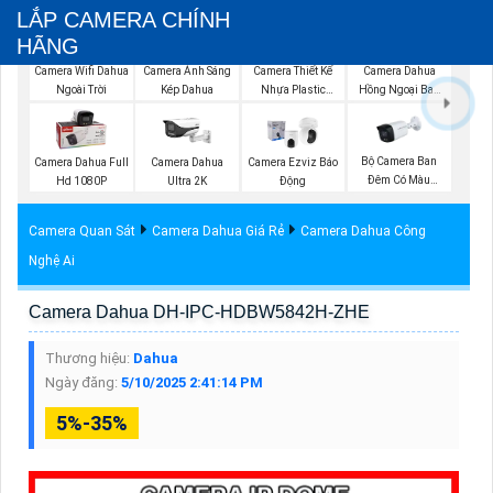
LẮP CAMERA CHÍNH
HÃNG
Camera Wifi Dahua
Camera Ánh Sáng
Camera Thiết Kế
Camera Dahua
Ngoài Trời
Kép Dahua
Nhựa Plastic
Hồng Ngoại Ban
Dahua
Đêm
Bộ Camera Ban
Camera Dahua Full
Camera Dahua
Camera Ezviz Báo
Đêm Có Màu
Hd 1080P
Ultra 2K
Động
Kbvision
Camera Quan Sát
Camera Dahua Giá Rẻ
Camera Dahua Công
Nghệ Ai
Camera Dahua DH-IPC-HDBW5842H-ZHE
Thương hiệu:
Dahua
Ngày đăng:
5/10/2025 2:41:14 PM
5%-35%