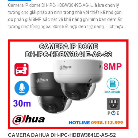
Camera IP dome DH-IPC-HDBW3849E-AS-IL là lựa chọn lý
tưởng cho giải pháp an ninh trong nhà với thiết kế nhỏ gọn,
độ phân giải 8MP sắc nét và khả năng ghi hình ban đêm ấn
tượng nhờ hồng ngoại 30m kết hợp đèn trợ sáng. Tích hợp
micro thu âm, khe cắm thẻ nhớ đến 512GB và công nghệ AI
thông minh giúp phân biệt chính xác người và phương tiện hỗ
trợ POE, giảm thiểu báo động giả hiệu quả
CAMERA DAHUA DH-IPC-HDBW3841E-AS-S2