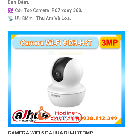
Ban Ðêm.
🕉️ Cấu Tạo Camera
IP67 xoay 360.
️📡 Ưu Điểm :
Thu Âm Và Loa.
CAMERA WIFI 6 DAHUA DH-H3T 3MP