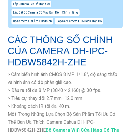
Lắp Camera Giá Rẻ Trọn Gói
Lắp Đặt Bộ Camera Có Màu Ban Đêm Chính Hãng
Bộ Camera Ghi Âm Hikvision
Lắp Đặt Camera Hikvision Trọn Bộ
CÁC THÔNG SỐ CHÍNH
CỦA CAMERA DH-IPC-
HDBW5842H-ZHE
> Cảm biến hình ảnh CMOS 8 MP 1/1.8", độ sáng thấp
và hình ảnh có độ phân giải cao.
> Đầu ra tối đa 8 MP (3840 × 2160) @ 30 fps.
> Tiêu cự thay đổi 2.7 mm–12.0 mm
> Khoảng cách IR tối đa: 40 m.
Một Trong Những Lựa Chọn Bộ Sản Phẩm Tối Ưu Có
Thể Bạn Ưa Thích: Camera Dahua DH-IPC-
HDBW5842H-ZHE
Bộ Camera Wifi Cửa Hàng Có Thu