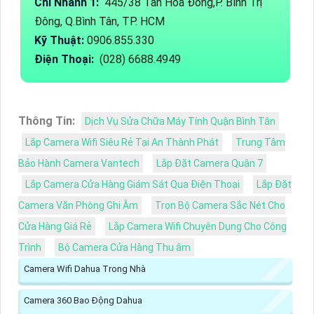
Chi Nhánh 1:
445/38 Tân Hòa Đông,P. Bình Trị
Đông, Q.Bình Tân, TP. HCM
Kỹ Thuật:
0906.855.330
Điện Thoại:
(028) 6688.4949
Thông Tin:
Dịch Vụ Sửa Chữa Máy Tính Quận Bình Tân
Lắp Camera Wifi Siêu Rẻ Tại An Thành Phát
Trung Tâm
Bảo Hành Camera Vantech
Lắp Đặt Camera Quận 7
Lắp Camera Cửa Hàng Giám Sát Qua Điện Thoại
Lắp Đặt
Camera Văn Phòng Ghi Âm
Trọn Bộ Camera Sắc Nét Cho
Cửa Hàng Giá Rẻ
Lắp Camera Wifi Chuyên Dụng Cho Công
Trình
Bộ Camera Cửa Hàng Thu âm
Camera Wifi Dahua Trong Nhà
Camera 360 Bao Động Dahua