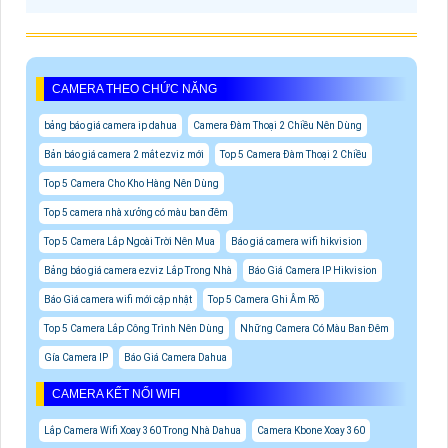
CAMERA THEO CHỨC NĂNG
bảng báo giá camera ip dahua
Camera Đàm Thoại 2 Chiều Nên Dùng
Bản báo giá camera 2 mắt ezviz mới
Top 5 Camera Đàm Thoại 2 Chiều
Top 5 Camera Cho Kho Hàng Nên Dùng
Top 5 camera nhà xưởng có màu ban đêm
Top 5 Camera Lắp Ngoài Trời Nên Mua
Báo giá camera wifi hikvision
Bảng báo giá camera ezviz Lắp Trong Nhà
Báo Giá Camera IP Hikvision
Báo Giá camera wifi mới cập nhật
Top 5 Camera Ghi Âm Rõ
Top 5 Camera Lắp Công Trình Nên Dùng
Những Camera Có Màu Ban Đêm
Gía Camera IP
Báo Giá Camera Dahua
CAMERA KẾT NỐI WIFI
Lắp Camera Wifi Xoay 360 Trong Nhà Dahua
Camera Kbone Xoay 360