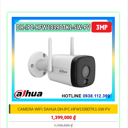
CAMERA WIFI DAHUA DH-IPC-HFW1339DTK1-SW-PV
1,399,000 ₫
1,700,000 ₫