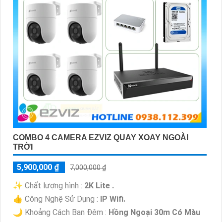
COMBO 4 CAMERA EZVIZ QUAY XOAY NGOÀI
TRỜI
5,900,000 ₫
7,000,000 ₫
✨ Chất lượng hình :
2K Lite .
👍 Công Nghệ Sử Dụng :
IP Wifi.
🌙 Khoảng Cách Ban Đêm :
Hồng Ngoại 30m Có Màu