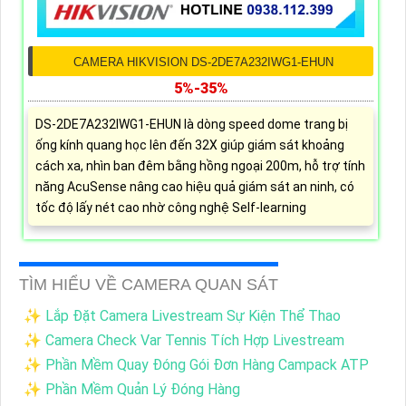
CAMERA HIKVISION DS-2DE7A232IWG1-EHUN
5%-35%
DS-2DE7A232IWG1-EHUN là dòng speed dome trang bị
ống kính quang học lên đến 32X giúp giám sát khoảng
cách xa, nhìn ban đêm bằng hồng ngoại 200m, hỗ trợ tính
năng AcuSense nâng cao hiệu quả giám sát an ninh, có
tốc độ lấy nét cao nhờ công nghệ Self-learning
TÌM HIỂU VỀ CAMERA QUAN SÁT
✨ Lắp Đặt Camera Livestream Sự Kiện Thể Thao
✨ Camera Check Var Tennis Tích Hợp Livestream
✨ Phần Mềm Quay Đóng Gói Đơn Hàng Campack ATP
✨ Phần Mềm Quản Lý Đóng Hàng