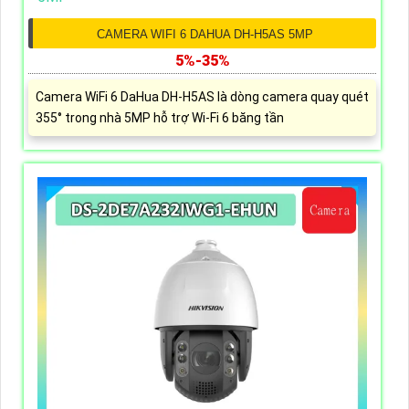
CAMERA WIFI 6 DAHUA DH-H5AS 5MP
5%-35%
Camera WiFi 6 DaHua DH-H5AS là dòng camera quay quét
355° trong nhà 5MP hỗ trợ Wi-Fi 6 băng tần