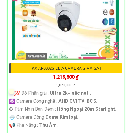
KX-AF5002S-DL-A CAMERA GIÁM SÁT
1,215,500 ₫
1,870,000 ₫
💯 Độ Phân giải :
Ultra 2k+ sắc nét .
⚛️ Camera Công nghệ :
AHD CVI TVI BCS.
✪ Tầm Nhìn Ban Đêm :
Hồng Ngoại 20m Starlight.
🌧️ Camera Dòng
Dome Kim loại.
️📢 Khả Năng :
Thu Âm.