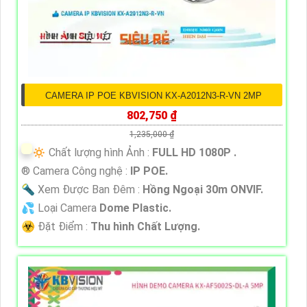
CAMERA IP POE KBVISION KX-A2012N3-R-VN 2MP
802,750 ₫
1,235,000 ₫
🔅 Chất lượng hình Ảnh :
FULL HD 1080P .
®️ Camera Công nghệ :
IP POE.
🔦 Xem Được Ban Đêm :
Hồng Ngoại 30m ONVIF.
💦 Loại Camera
Dome Plastic.
️☣️ Đặt Điểm :
Thu hình Chất Lượng.