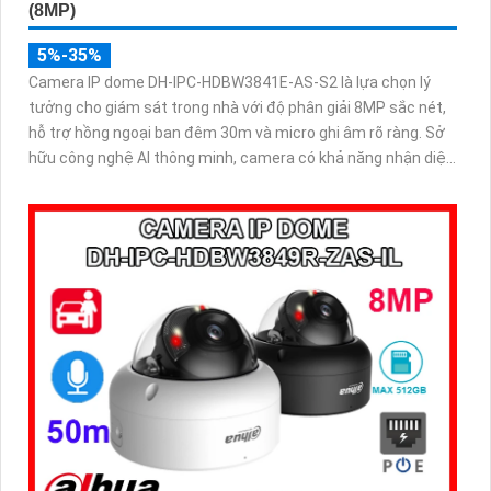
(8MP)
5%-35%
Camera IP dome DH-IPC-HDBW3841E-AS-S2 là lựa chọn lý
tưởng cho giám sát trong nhà với độ phân giải 8MP sắc nét,
hỗ trợ hồng ngoại ban đêm 30m và micro ghi âm rõ ràng. Sở
hữu công nghệ AI thông minh, camera có khả năng nhận diện
và phân biệt chuyển động của người và phương tiện, tăng độ
chính xác trong cảnh báo an ninh