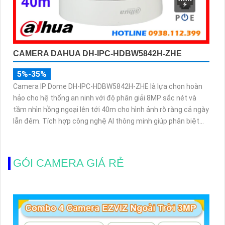
CAMERA DAHUA DH-IPC-HDBW5842H-ZHE
5%-35%
Camera IP Dome DH-IPC-HDBW5842H-ZHE là lựa chọn hoàn
hảo cho hệ thống an ninh với độ phân giải 8MP sắc nét và
tầm nhìn hồng ngoại lên tới 40m cho hình ảnh rõ ràng cả ngày
lẫn đêm. Tích hợp công nghệ AI thông minh giúp phân biệt
chuyển động giữa người và phương tiện, hạn chế cảnh báo
sai, đi kèm khe cắm thẻ nhớ 256GB lưu trữ lâu dài, hỗ trợ POE
tiện lợi và mức giá phải chăng
GÓI CAMERA GIÁ RẺ