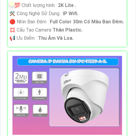
💯 Chất lượng hình :
2K Lite .
⚒ Công Nghệ Sử Dụng :
IP Wifi.
🔴 Nhìn Ban Đêm :
Full Color 30m Có Màu Ban Ðêm.
💢 Cấu Tạo Camera
Thân Plastic.
️📢 Ưu Điểm :
Thu Âm Và Loa.