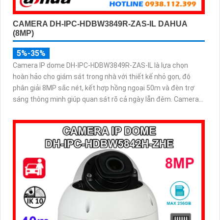
CAMERA DH-IPC-HDBW3849R-ZAS-IL DAHUA
(8MP)
5%-35%
Camera IP dome DH-IPC-HDBW3849R-ZAS-IL là lựa chọn
hoàn hảo cho giám sát trong nhà với thiết kế nhỏ gọn, độ
phân giải 8MP sắc nét, kết hợp hồng ngoại 50m và đèn trợ
sáng thông minh giúp quan sát rõ cả ngày lẫn đêm. Camera
được tích hợp micro ghi âm, khe thẻ nhớ lên đến 512GB và
công nghệ phân biệt người và phương tiện, nâng cao độ
chính xác trong cảnh báo, hỗ trợ POE tiện lợi