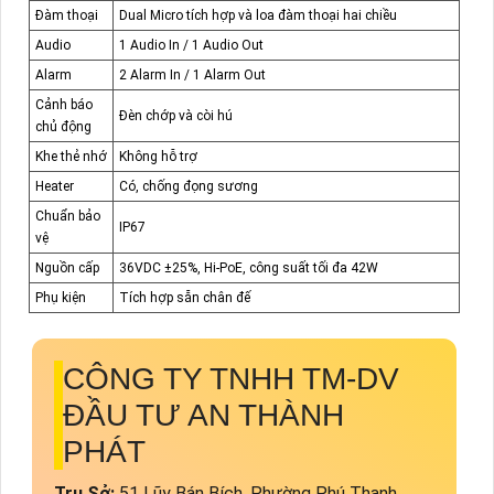
Đàm thoại
Dual Micro tích hợp và loa đàm thoại hai chiều
Audio
1 Audio In / 1 Audio Out
Alarm
2 Alarm In / 1 Alarm Out
Cảnh báo
Đèn chớp và còi hú
chủ động
Khe thẻ nhớ
Không hỗ trợ
Heater
Có, chống đọng sương
Chuẩn bảo
IP67
vệ
Nguồn cấp
36VDC ±25%, Hi-PoE, công suất tối đa 42W
Phụ kiện
Tích hợp sẵn chân đế
CÔNG TY TNHH TM-DV
ĐẦU TƯ AN THÀNH
PHÁT
Trụ Sở:
51 Lũy Bán Bích, Phường Phú Thạnh,