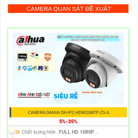
CAMERA QUAN SÁT ĐỀ XUẤT
CAMERA DAHUA DH-IPC-HDW3249TP-ZS-IL
5%-35%
🔅 Chất lượng hình :
FULL HD 1080P .