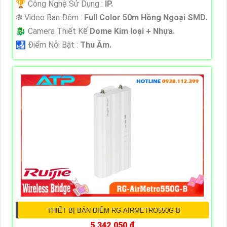
🏆 Công Nghệ Sử Dụng :
IP.
❃ Video Ban Đêm :
Full Color 50m Hồng Ngoại SMD.
🐉️ Camera Thiết Kế
Dome Kim loại + Nhựa.
️🛃 Điểm Nỗi Bật :
Thu Âm.
THIẾT BỊ BẮN ĐIỂM RG-AIRMETRO550G-B
5,342,050 ₫