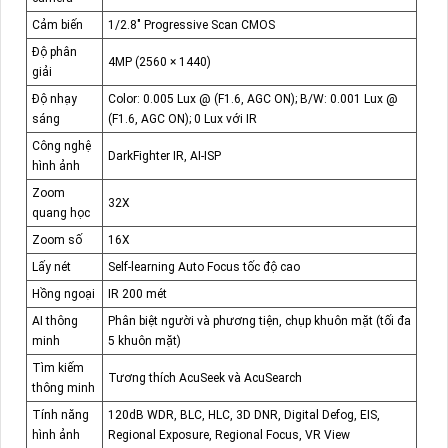
Cảm biến
1/2.8" Progressive Scan CMOS
Độ phân
4MP (2560 × 1440)
giải
Độ nhạy
Color: 0.005 Lux @ (F1.6, AGC ON); B/W: 0.001 Lux @
sáng
(F1.6, AGC ON); 0 Lux với IR
Công nghệ
DarkFighter IR, AI-ISP
hình ảnh
Zoom
32X
quang học
Zoom số
16X
Lấy nét
Self-learning Auto Focus tốc độ cao
Hồng ngoại
IR 200 mét
AI thông
Phân biệt người và phương tiện, chụp khuôn mặt (tối đa
minh
5 khuôn mặt)
Tìm kiếm
Tương thích AcuSeek và AcuSearch
thông minh
Tính năng
120dB WDR, BLC, HLC, 3D DNR, Digital Defog, EIS,
hình ảnh
Regional Exposure, Regional Focus, VR View