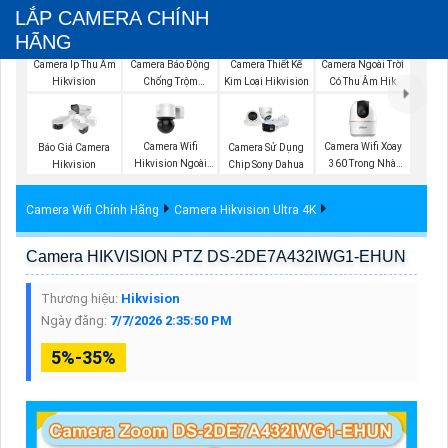
LẮP CAMERA CHÍNH
HÃNG
Camera Ip Thu Âm
Camera Báo Động
Camera Thiết Kế
Camera Ngoài Trời
Hikvision
Chống Trộm
Kim Loại Hikvision
Có Thu Âm Hik
Hikvision
Camera Wifi
Camera Wifi Xoay
Báo Giá Camera
Camera Sử Dụng
Hikvision Ngoài
360 Trong Nhà
Hikvision
Chip Sony Dahua
Trời 360
Dahua
Camera Wifi Chính Hãng
Camera Hikvision Ultra 4K
Camera HIKVISION PTZ DS-2DE7A432IWG1-EHUN
Thương hiệu:
Hikvision
Ngày đăng:
7/7/2026 2:35:50 PM
5%-35%