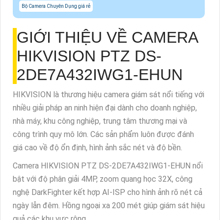
Bộ Camera Chuyên Dụng giá rẻ
GIỚI THIỆU VỀ CAMERA
HIKVISION PTZ DS-
2DE7A432IWG1-EHUN
HIKVISION là thương hiệu camera giám sát nổi tiếng với
nhiều giải pháp an ninh hiện đại dành cho doanh nghiệp,
nhà máy, khu công nghiệp, trung tâm thương mại và
công trình quy mô lớn. Các sản phẩm luôn được đánh
giá cao về độ ổn định, hình ảnh sắc nét và độ bền.
Camera HIKVISION PTZ DS-2DE7A432IWG1-EHUN nổi
bật với độ phân giải 4MP, zoom quang học 32X, công
nghệ DarkFighter kết hợp AI-ISP cho hình ảnh rõ nét cả
ngày lẫn đêm. Hồng ngoại xa 200 mét giúp giám sát hiệu
quả các khu vực rộng.