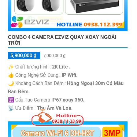
COMBO 4 CAMERA EZVIZ QUAY XOAY NGOÀI
TRỜI
5,900,000 ₫
7,000,000 ₫
✨ Chất lượng hình :
2K Lite .
👍 Công Nghệ Sử Dụng :
IP Wifi.
🌙 Khoảng Cách Ban Đêm :
Hồng Ngoại 30m Có Màu
Ban Ðêm.
🕉️ Cấu Tạo Camera
IP67 xoay 360.
️📡 Ưu Điểm :
Thu Âm Và Loa.