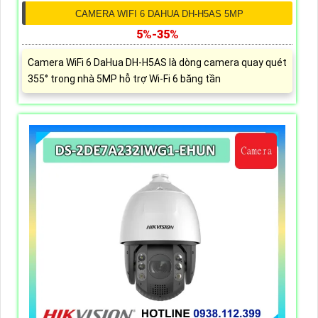
CAMERA WIFI 6 DAHUA DH-H5AS 5MP
5%-35%
Camera WiFi 6 DaHua DH-H5AS là dòng camera quay quét
355° trong nhà 5MP hỗ trợ Wi-Fi 6 băng tần