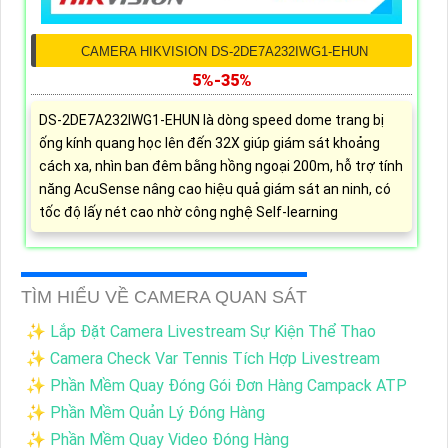
CAMERA HIKVISION DS-2DE7A232IWG1-EHUN
5%-35%
DS-2DE7A232IWG1-EHUN là dòng speed dome trang bị
ống kính quang học lên đến 32X giúp giám sát khoảng
cách xa, nhìn ban đêm bằng hồng ngoại 200m, hỗ trợ tính
năng AcuSense nâng cao hiệu quả giám sát an ninh, có
tốc độ lấy nét cao nhờ công nghệ Self-learning
TÌM HIỂU VỀ CAMERA QUAN SÁT
✨ Lắp Đặt Camera Livestream Sự Kiện Thể Thao
✨ Camera Check Var Tennis Tích Hợp Livestream
✨ Phần Mềm Quay Đóng Gói Đơn Hàng Campack ATP
✨ Phần Mềm Quản Lý Đóng Hàng
✨ Phần Mềm Quay Video Đóng Hàng