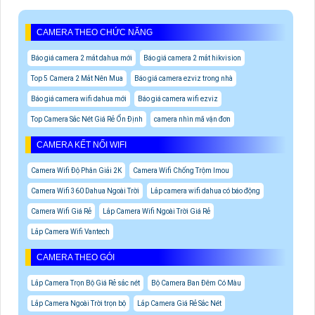
CAMERA THEO CHỨC NĂNG
Báo giá camera 2 mắt dahua mới
Báo giá camera 2 mắt hikvision
Top 5 Camera 2 Mắt Nên Mua
Báo giá camera ezviz trong nhà
Báo giá camera wifi dahua mới
Báo giá camera wifi ezviz
Top Camera Sắc Nét Giá Rẻ Ổn Định
camera nhìn mã vận đơn
CAMERA KẾT NỐI WIFI
Camera Wifi Độ Phân Giải 2K
Camera Wifi Chống Trộm Imou
Camera Wifi 360 Dahua Ngoài Trời
Lắp camera wifi dahua có báo động
Camera Wifi Giá Rẻ
Lắp Camera Wifi Ngoài Trời Giá Rẻ
Lắp Camera Wifi Vantech
CAMERA THEO GÓI
Lắp Camera Trọn Bộ Giá Rẻ sắc nét
Bộ Camera Ban Đêm Có Màu
Lắp Camera Ngoài Trời trọn bộ
Lắp Camera Giá Rẻ Sắc Nét