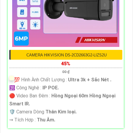
CAMERA HIKVISION DS-2CD2663G2-LIZS2U
45%
00 ₫
💯 Hình Ành Chất Lượng :
Ultra 3k + Sắc Nét .
🕉️ Công Nghệ :
IP POE.
🔴 Video Ban Đêm :
Hồng Ngoại 60m Hồng Ngoại
Smart IR.
🛡 Camera Dòng
Thân Kim loại.
️⇝ Tích Hợp :
Thu Âm.