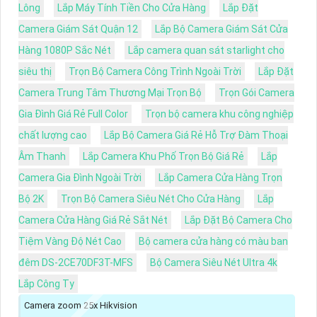
Lông
Lắp Máy Tính Tiền Cho Cửa Hàng
Lắp Đặt
Camera Giám Sát Quận 12
Lắp Bộ Camera Giám Sát Cửa
Hàng 1080P Sắc Nét
Lắp camera quan sát starlight cho
siêu thị
Trọn Bộ Camera Công Trình Ngoài Trời
Lắp Đặt
Camera Trung Tâm Thương Mại Trọn Bộ
Trọn Gói Camera
Gia Đình Giá Rẻ Full Color
Trọn bộ camera khu công nghiệp
chất lượng cao
Lắp Bộ Camera Giá Rẻ Hỗ Trợ Đàm Thoại
Âm Thanh
Lắp Camera Khu Phố Trọn Bộ Giá Rẻ
Lắp
Camera Gia Đình Ngoài Trời
Lắp Camera Cửa Hàng Trọn
Bộ 2K
Trọn Bộ Camera Siêu Nét Cho Cửa Hàng
Lắp
Camera Cửa Hàng Giá Rẻ Sắt Nét
Lắp Đặt Bộ Camera Cho
Tiệm Vàng Độ Nét Cao
Bộ camera cửa hàng có màu ban
đêm DS-2CE70DF3T-MFS
Bộ Camera Siêu Nét Ultra 4k
Lắp Công Ty
Camera zoom 25x Hikvision