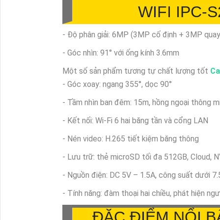
WIFI IPC-
- Độ phân giải: 6MP (3MP cố định + 3MP quay
- Góc nhìn: 91° với ống kính 3.6mm
Một số sản phẩm tương tự chất lượng tốt
Ca
- Góc xoay: ngang 355°, dọc 90°
- Tầm nhìn ban đêm: 15m, hồng ngoại thông m
- Kết nối: Wi-Fi 6 hai băng tần và cổng LAN
- Nén video: H.265 tiết kiệm băng thông
- Lưu trữ: thẻ microSD tối đa 512GB, Cloud, 
- Nguồn điện: DC 5V – 1.5A, công suất dưới 7
- Tính năng: đàm thoại hai chiều, phát hiện ngư
ĐẶC ĐIỂM NỔI B