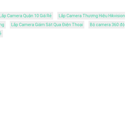
Lắp Camera Quận 10 Giá Rẻ
Lắp Camera Thương Hiệu Hikvision
ng
Lắp Camera Giám Sát Qua Điện Thoại
Bộ camera 360 độ
ẻ