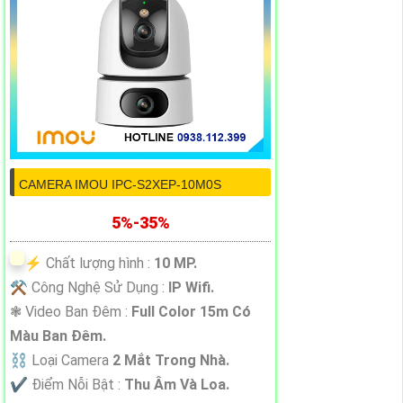
CAMERA IMOU IPC-S2XEP-10M0S
5%-35%
️⚡ Chất lượng hình :
10 MP.
⚒ Công Nghệ Sử Dụng :
IP Wifi.
❃ Video Ban Đêm :
Full Color 15m Có
Màu Ban Ðêm.
⛓ Loại Camera
2 Mắt Trong Nhà.
️✔️ Điểm Nỗi Bật :
Thu Âm Và Loa.