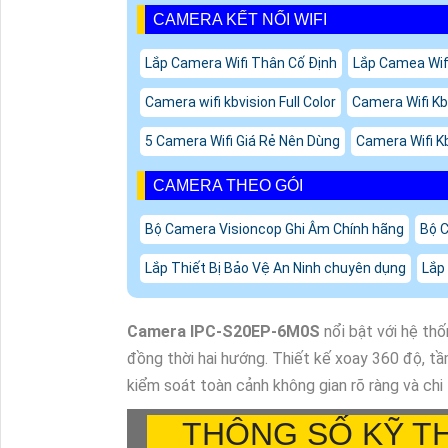
CAMERA KẾT NỐI WIFI
Lắp Camera Wifi Thân Cố Định
Lắp Camea Wifi
Camera wifi kbvision Full Color
Camera Wifi Kb
5 Camera Wifi Giá Rẻ Nên Dùng
Camera Wifi Kb
CAMERA THEO GÓI
Bộ Camera Visioncop Ghi Âm Chính hãng
Bộ C
Lắp Thiết Bị Bảo Vệ An Ninh chuyên dụng
Lắp
Camera IPC-S20EP-6M0S
nổi bật với hệ th
đồng thời hai hướng. Thiết kế xoay 360 độ, tầ
kiểm soát toàn cảnh không gian rõ ràng và chi 
THÔNG SỐ KỸ T