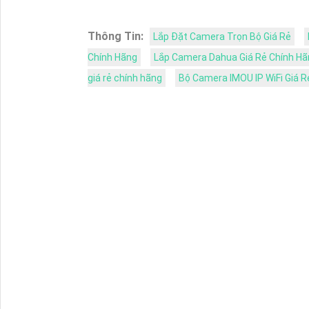
Thông Tin:
Lắp Đặt Camera Trọn Bộ Giá Rẻ
Chính Hãng
Lắp Camera Dahua Giá Rẻ Chính Hã
giá rẻ chính hãng
Bộ Camera IMOU IP WiFi Giá R