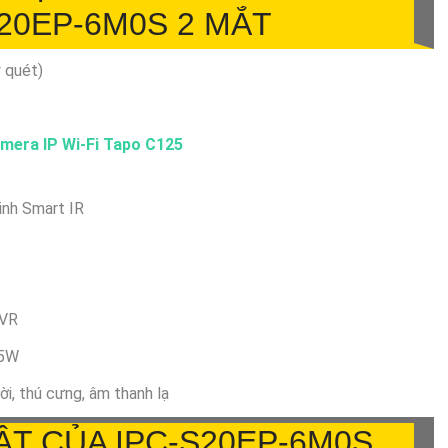
S20EP-6M0S 2 MẮT
 quét)
mera IP Wi-Fi Tapo C125
inh Smart IR
NVR
.5W
ời, thú cưng, âm thanh lạ
ẬT CỦA IPC-S20EP-6M0S