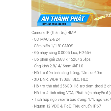
Camera IP (thân trụ) 4MP
- CÓ MÀU 24/24
- Cảm biến 1/1.8'' CMOS
- Độ nhạy sáng 0.0005 Lux, H.265+
- Độ phân giải 2688 x 1520/ 25fps
- Ống kính 2.8/ 4/ 6mm @F1.0
- Hỗ trợ đèn ánh sáng trắng; Tầm xa 60m
- 3D DNR, WDR 130dB, BLC, HLC
- Hỗ trợ thẻ nhớ 256GB; Hỗ trợ đàm thoại 2 ch
- Hỗ trợ 4 tính năng VCA; Phát hiện chuyển đ
- Tích hợp ngõ vào/ra báo động: 1/1, ngõ vào/
- Nguồn 12 VDC & PoE; Tiêu chuẩn IP67