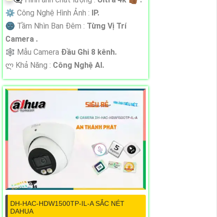
⚙ Công Nghệ Hình Ảnh :
IP.
🌚 Tầm Nhìn Ban Đêm :
Từng Vị Trí
Camera .
🕸️ Mẫu Camera
Đầu Ghi 8 kênh.
️ლ Khả Năng :
Công Nghệ AI.
DH-HAC-HDW1500TP-IL-A SẮC NÉT
DAHUA