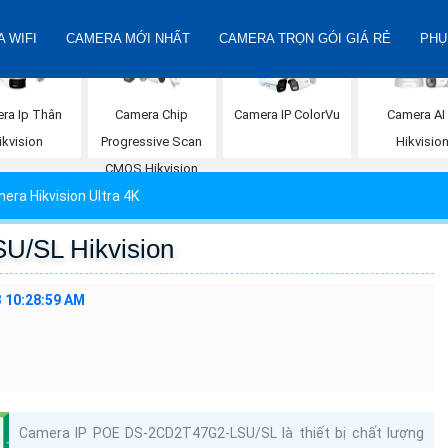
 WIFI
CAMERA MỚI NHẤT
CAMERA TRỌN GÓI GIÁ RẺ
PHỤ
ra Ip Thân
Camera Chip
Camera IP ColorVu
Camera AI 
ikvision
Progressive Scan
Hikvisio
CMOS Hikvision
era Hikvision Ultra 4K
/SL Hikvision
 10:28:59 AM
Camera IP POE DS-2CD2T47G2-LSU/SL là thiết bị chất lượng