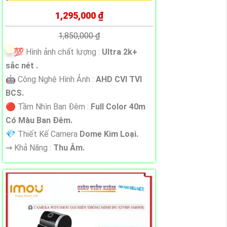
1,295,000 ₫
1,850,000 ₫
💯 Hình ảnh chất lượng :
Ultra 2k+
sắc nét .
🤖️ Công Nghệ Hình Ảnh :
AHD CVI TVI
BCS.
🔴 Tầm Nhìn Ban Đêm :
Full Color 40m
Có Màu Ban Đêm.
💎 Thiết Kế Camera
Dome Kim Loại.
️⇝ Khả Năng :
Thu Âm.