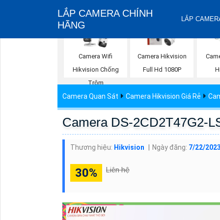
LẮP CAMERA CHÍNH
LẮP CAMERA
HÃNG
Camera Wifi
Camera Hikvision
Came
Hikvision Chống
Full Hd 1080P
H
Trộm
Camera Quan Sát
Camera Hikvision Giá Rẻ
Cam
Camera DS-2CD2T47G2-LSU
Thương hiệu:
Hikvision
Ngày đăng:
7/22/2023
Liên hệ
30%