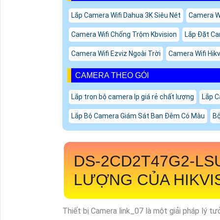
Lắp Camera Wifi Dahua 3K Siêu Nét
Camera W
Camera Wifi Chống Trộm Kbvision
Lắp Đặt Cam
Camera Wifi Ezviz Ngoài Trời
Camera Wifi Hik
CAMERA THEO GÓI
Lắp trọn bộ camera Ip giá rẻ chất lượng
Lắp C
Lắp Bộ Camera Giám Sát Ban Đêm Có Màu
Bộ
DS-2CD2T47G2-LS
LƯỢNG CỦA HIKVI
Thiết bị Camera link_07 là một giải pháp lý t