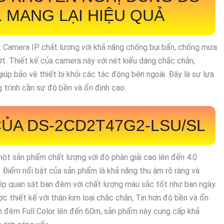
L
MANG LẠI HIỆU QUẢ
ột Camera IP chất lượng với khả năng chống bụi bẩn, chống mưa
t. Thiết kế của camera này với nét kiểu dáng chắc chắn,
úp bảo vệ thiết bị khỏi các tác động bên ngoài. Đây là sự lựa
 trình cần sự độ bền và ổn định cao.
CỦA
DS-2CD2T47G2-LSU/SL
một sản phẩm chất lượng với độ phân giải cao lên đến 4.0
t. Điểm nổi bật của sản phẩm là khả năng thu âm rõ ràng và
 quan sát ban đêm với chất lượng màu sắc tốt như ban ngày.
c thiết kế với thân kim loại chắc chắn, Tin hơn độ bền và ổn
an đêm Full Color lên đến 60m, sản phẩm này cung cấp khả