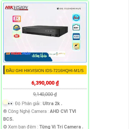
ĐẦU GHI HIKVISION IDS-7216HQHI-M1/S
6,390,000 ₫
9,140,000 ₫
️👀 Độ Phân giải :
Ultra 2k .
®️ Công Nghệ Camera :
AHD CVI TVI
BCS.
❂ Xem ban đêm :
Từng Vị Trí Camera .