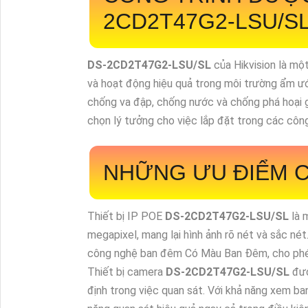
2CD2T47G2-LSU/S
DS-2CD2T47G2-LSU/SL
của Hikvision là m
và hoạt động hiệu quả trong môi trường ẩm ướ
chống va đập, chống nước và chống phá hoại gi
chọn lý tưởng cho việc lắp đặt trong các công
NHỮNG ƯU ĐIỂM 
Thiết bị IP POE
DS-2CD2T47G2-LSU/SL
là 
megapixel, mang lại hình ảnh rõ nét và sắc né
công nghệ ban đêm Có Màu Ban Đêm, cho phép
Thiết bị camera
DS-2CD2T47G2-LSU/SL
đượ
định trong việc quan sát. Với khả năng xem b