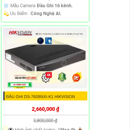
❄ Mẫu Camera
Đầu Ghi 16 kênh.
️💫 Ưu Điểm :
Công Nghệ AI.
ĐẦU GHI DS-7608NXI-K1 HIKVISION
2,660,000 ₫
3,800,000 ₫
👁️‍🗨 Hình ảnh chất lượng :
Ultra 4k 👍🏾 .