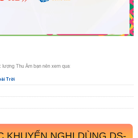
 lượng Thu Âm bạn nên xem qua:
ài Trời
C KHUYẾN NGHỊ DÙNG
DS-