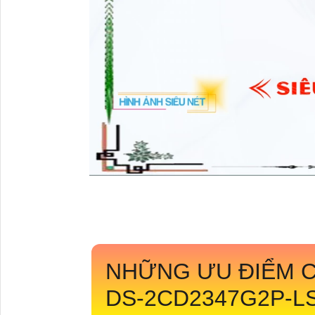
NHỮNG ƯU ĐIỂM C
DS-2CD2347G2P-L