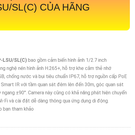
SU/SL(C)
CỦA HÃNG
-LSU/SL(C)
bao gồm cảm biến hình ảnh 1/2.7 inch
ng nghệ nén hình ảnh H.265+, hỗ trợ khe cắm thẻ nhớ
 chống nước và bụi tiêu chuẩn IP67, hỗ trợ nguồn cấp PoE
h Smart IR với tầm quan sát đêm lên đến 30m, góc quan sát
y ngang ±90°. Camera này cũng có khả năng phát hiện chuyển
i-Fi và cài đặt dễ dàng thông qua ứng dụng di động.
o bạn tham khảo
U