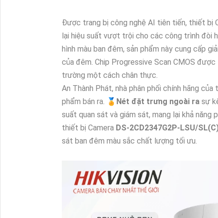
Được trang bị công nghệ AI tiên tiến, thiết b
lại hiệu suất vượt trội cho các công trình đòi 
hình màu ban đêm, sản phẩm này cung cấp giải p
của đêm. Chip Progressive Scan CMOS được tíc
trường một cách chân thực.
An Thành Phát, nhà phân phối chính hãng của t
phẩm bán ra. ️🏅️
Nét đặt trưng ngoài ra
sự k
suất quan sát và giám sát, mang lại khả năng 
thiết bị Camera
DS-2CD2347G2P-LSU/SL(C
sát ban đêm màu sắc chất lượng tối ưu.