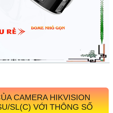
ỦA CAMERA HIKVISION
SU/SL(C)
VỚI THÔNG SỐ