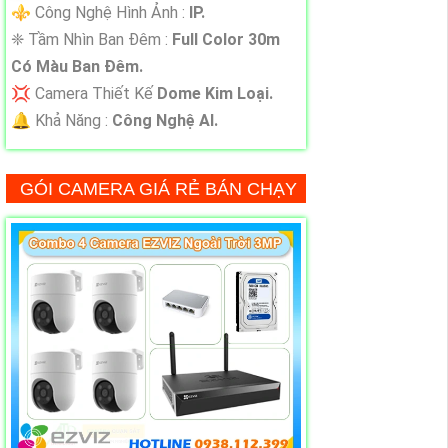
⚜️ Công Nghệ Hình Ảnh :
IP.
❈ Tầm Nhìn Ban Đêm :
Full Color 30m
Có Màu Ban Đêm.
💢 Camera Thiết Kế
Dome Kim Loại.
️🔔 Khả Năng :
Công Nghệ AI.
GÓI CAMERA GIÁ RẺ BÁN CHẠY