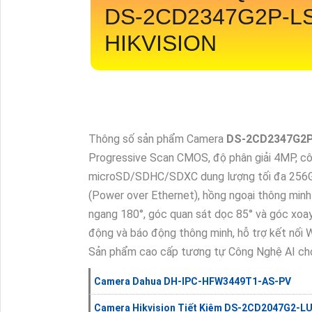
DS-2CD2347G2P-L
HIKVISION
Thông số sản phẩm Camera
DS-2CD2347G2P
Progressive Scan CMOS, độ phân giải 4MP, cô
microSD/SDHC/SDXC dung lượng tối đa 256GB,
(Power over Ethernet), hồng ngoại thông min
ngang 180°, góc quan sát dọc 85° và góc xoa
động và báo động thông minh, hỗ trợ kết nối W
Sản phẩm cao cấp tương tự Công Nghệ AI ch
Camera Dahua DH-IPC-HFW3449T1-AS-PV
Camera Hikvision Tiết Kiệm DS-2CD2047G2-L