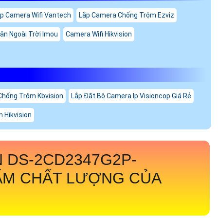
p Camera Wifi Vantech
Lắp Camera Chống Trộm Ezviz
ân Ngoài Trời Imou
Camera Wifi Hikvision
Chống Trộm Kbvision
Lắp Đặt Bộ Camera Ip Visioncop Giá Rẻ
 Hikvision
N
DS-2CD2347G2P-
ẨM CHẤT LƯỢNG CỦA