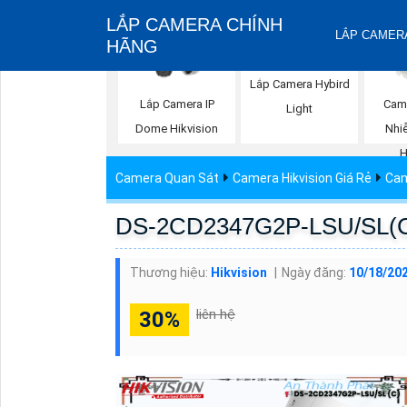
LẮP CAMERA CHÍNH
LẮP CAMERA
HÃNG
Lắp Camera Hybird
Lắp Camera IP
Cam
Light
Dome Hikvision
Nhi
H
Camera Quan Sát
Camera Hikvision Giá Rẻ
Cam
DS-2CD2347G2P-LSU/SL(C) 
Thương hiệu:
Hikvision
Ngày đăng:
10/18/202
liên hệ
30%