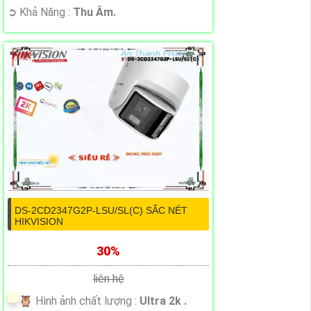
️➲ Khả Năng :
Thu Âm.
DS-2CD2347G2P-LSU/SL(C) SẮC NÉT
HIKVISION
30%
liên hệ
🦉 Hình ảnh chất lượng :
Ultra 2k .