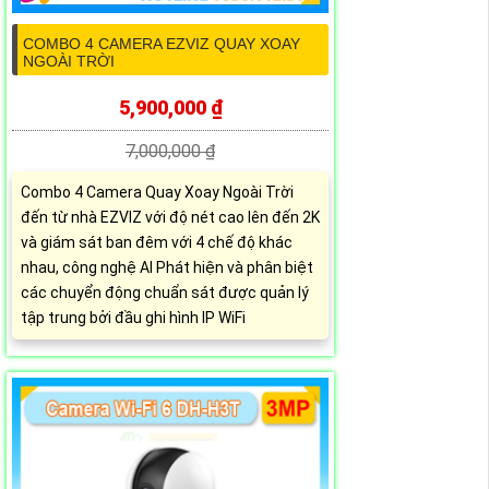
COMBO 4 CAMERA EZVIZ QUAY XOAY
NGOÀI TRỜI
5,900,000 ₫
7,000,000 ₫
Combo 4 Camera Quay Xoay Ngoài Trời
đến từ nhà EZVIZ với độ nét cao lên đến 2K
và giám sát ban đêm với 4 chế độ khác
nhau, công nghệ AI Phát hiện và phân biệt
các chuyển động chuẩn sát được quản lý
tập trung bởi đầu ghi hình IP WiFi