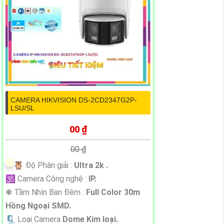
CAMERA HIKVISION DS-2CD2347G2P-
LSU/SL
00 ₫
00 ₫
🦉 Độ Phân giải :
Ultra 2k .
🕉️ Camera Công nghệ :
IP.
❃ Tầm Nhìn Ban Đêm :
Full Color 30m
Hồng Ngoại SMD.
🗜️ Loại Camera
Dome Kim loại.