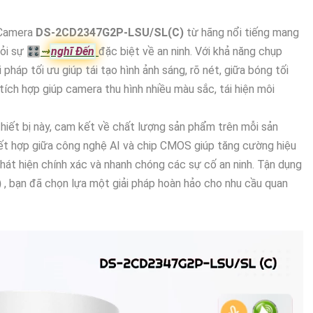
ị Camera
DS-2CD2347G2P-LSU/SL(C)
từ hãng nổi tiếng mang
hỏi sự 🎛
⇝
nghĩ Đến
đặc biệt về an ninh. Với khả năng chụp
háp tối ưu giúp tái tạo hình ảnh sáng, rõ nét, giữa bóng tối
h hợp giúp camera thu hình nhiều màu sắc, tái hiện môi
hiết bị này, cam kết về chất lượng sản phẩm trên mỗi sản
ết hợp giữa công nghệ AI và chip CMOS giúp tăng cường hiệu
phát hiện chính xác và nhanh chóng các sự cố an ninh. Tận dụng
)
, bạn đã chọn lựa một giải pháp hoàn hảo cho nhu cầu quan