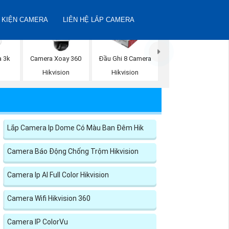
 KIỆN CAMERA
LIÊN HỆ LẮP CAMERA
a 3k
Camera Xoay 360
Đầu Ghi 8 Camera
n
Hikvision
Hikvision
Lắp Camera Ip Dome Có Màu Ban Đêm Hik
Camera Báo Động Chống Trộm Hikvision
Camera Ip AI Full Color Hikvision
Camera Wifi Hikvision 360
Camera IP ColorVu