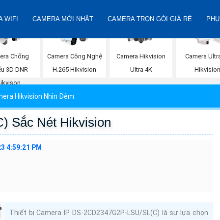
 WIFI
CAMERA MỚI NHẤT
CAMERA TRỌN GÓI GIÁ RẺ
PHỤ
era Chống
Camera Công Nghệ
Camera Hikvision
Camera Ultr
ễu 3D DNR
H.265 Hikvision
Ultra 4K
Hikvisio
ikvison
era Hikvision Nhìn Đêm
Sắc Nét Hikvision
3 4:59:21 PM
Thiết bị Camera IP DS-2CD2347G2P-LSU/SL(C) là sự lựa chọn