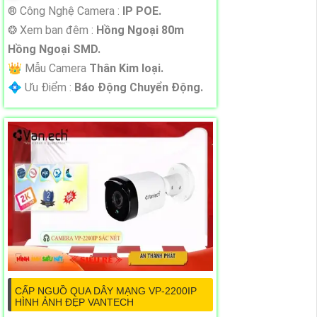
®️ Công Nghệ Camera :
IP POE.
❂ Xem ban đêm :
Hồng Ngoại 80m
Hồng Ngoại SMD.
👑 Mẫu Camera
Thân Kim loại.
️💠 Ưu Điểm :
Báo Động Chuyển Động.
CẤP NGUỒ QUA DÂY MẠNG VP-2200IP
HÌNH ẢNH ĐẸP VANTECH