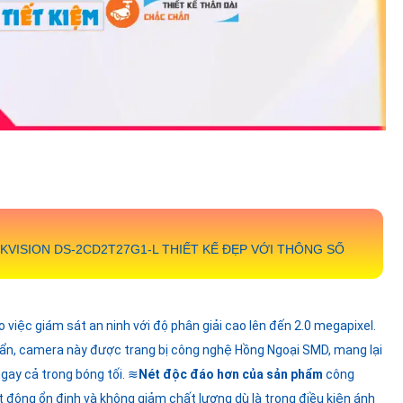
IKVISION
DS-2CD2T27G1-L
THIẾT KẾ ĐẸP VỚI THÔNG SỐ
ho việc giám sát an ninh với độ phân giải cao lên đến 2.0 megapixel.
uẩn, camera này được trang bị công nghệ Hồng Ngoại SMD, mang lại
gay cả trong bóng tối. ≋
Nét độc đáo hơn của sản phẩm
công
ộng ổn định và không giảm chất lượng dù là trong điều kiện ánh