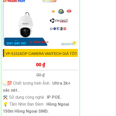
VP-51518ZIP CAMERA VANTECH GIÁ TỐT
00 ₫
00 ₫
💯 Chất lượng hình Ảnh :
Ultra 2k+
sắc nét .
⚒ Sử dụng công nghệ :
IP POE.
💡 Tầm Nhìn Ban Đêm :
Hồng Ngoại
150m Hồng Ngoại SMD.