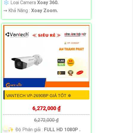
❄ Loại Camera
Xoay 360.
️⇝ Khả Năng :
Xoay Zoom.
VANTECH VP-2690BP GIÁ TỐT ✲
6,272,000 ₫
6,272,000 ₫
✨ Độ Phân giải :
FULL HD 1080P .