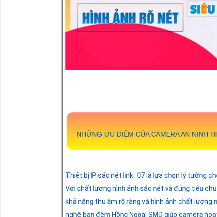
NHỮNG ƯU ĐIỂM CỦA CAMERA AN NINH H
Thiết bị IP sắc nét link_07 là lựa chọn lý tưởng c
Với chất lượng hình ảnh sắc nét và đúng tiêu ch
khả năng thu âm rõ ràng và hình ảnh chất lượng n
nghệ ban đêm Hồng Ngoại SMD giúp camera hoạt đ