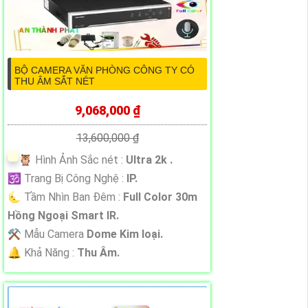
BỘ CAMERA VĂN PHÒNG CÔNG TY CÓ
THU ÂM SẮT NÉT
9,068,000 ₫
13,600,000 ₫
🦉 Hình Ảnh Sắc nét :
Ultra 2k .
🕉️ Trang Bị Công Nghệ :
IP.
🌜 Tầm Nhìn Ban Đêm :
Full Color 30m
Hồng Ngoại Smart IR.
⚒ Mẫu Camera
Dome Kim loại.
️🔔 Khả Năng :
Thu Âm.