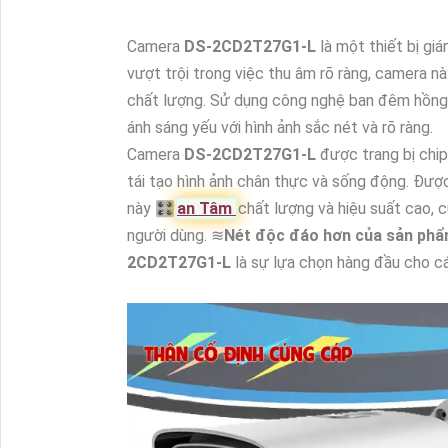
Camera
DS-2CD2T27G1-L
là một thiết bị g
vượt trội trong việc thu âm rõ ràng, camera nà
chất lượng. Sử dụng công nghệ ban đêm hồng 
ánh sáng yếu với hình ảnh sắc nét và rõ ràng.
Camera
DS-2CD2T27G1-L
được trang bị chi
tái tạo hình ảnh chân thực và sống động. Đượ
này 🎛
an Tâm
chất lượng và hiệu suất cao, c
người dùng. ≋
Nét độc đáo hơn của sản ph
2CD2T27G1-L
là sự lựa chọn hàng đầu cho c