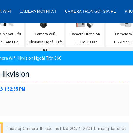
 WIFI
CAMERA MỚI NHẤT
CAMERA TRỌN GÓI GIÁ RẺ
PHỤ
Camera Wifi
Camera Wi
a Ngoài Trời
Camera Hikvision
Hikvision Ngoài Trời
Hikvision 
Thu Âm Hik
Full Hd 1080P
360
era Wifi Hikvision Ngoài Trời 360
ikvision
3 1:52:35 PM
Thiết bị Camera IP sắc nét DS-2CD2T27G1-L mang lại chất