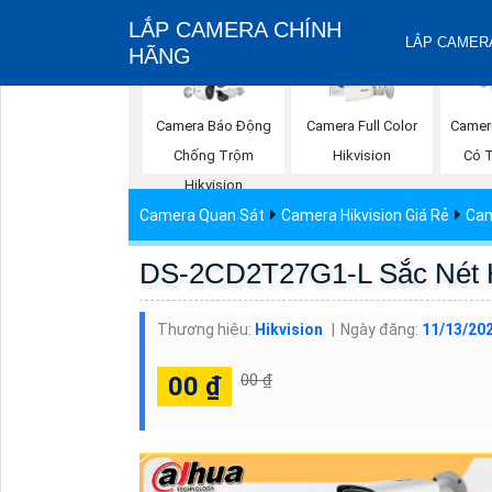
LẮP CAMERA CHÍNH
LẮP CAMERA
HÃNG
Camera Báo Động
Camera Full Color
Camer
Chống Trộm
Hikvision
Có 
Hikvision
Camera Quan Sát
Camera Hikvision Giá Rẻ
Cam
DS-2CD2T27G1-L Sắc Nét H
Thương hiệu:
Hikvision
Ngày đăng:
11/13/202
00 ₫
00 ₫