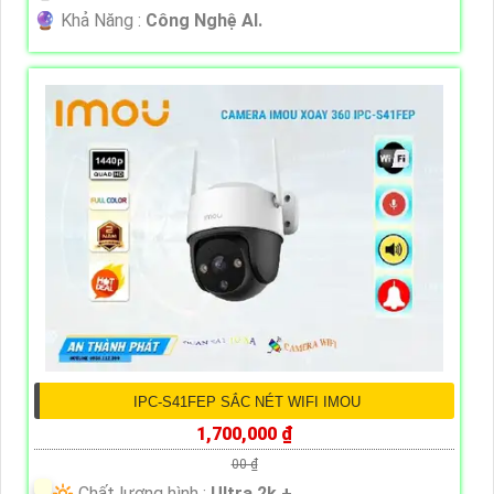
️🔮 Khả Năng :
Công Nghệ AI.
IPC-S41FEP SẮC NÉT WIFI IMOU
1,700,000 ₫
00 ₫
🔆 Chất lượng hình :
Ultra 2k + .