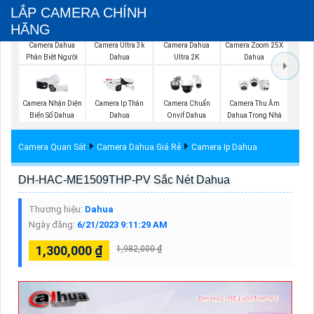
LẮP CAMERA CHÍNH
HÃNG
Camera Dahua
Camera Ultra 3k
Camera Dahua
Camera Zoom 25X
Phân Biệt Người
Dahua
Ultra 2K
Dahua
Camera Nhận Diện
Camera Ip Thân
Camera Chuẩn
Camera Thu Âm
Biển Số Dahua
Dahua
Onvif Dahua
Dahua Trong Nhà
Camera Quan Sát
Camera Dahua Giá Rẻ
Camera Ip Dahua
DH-HAC-ME1509THP-PV Sắc Nét Dahua
Thương hiệu:
Dahua
Ngày đăng:
6/21/2023 9:11:29 AM
1,300,000 ₫
1,982,000 ₫