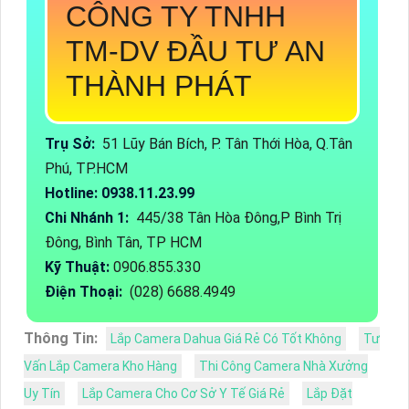
CÔNG TY TNHH
TM-DV ĐẦU TƯ AN
THÀNH PHÁT
Trụ Sở:
51 Lũy Bán Bích, P. Tân Thới Hòa, Q.Tân
Phú, TP.HCM
Hotline: 0938.11.23.99
Chi Nhánh 1:
445/38 Tân Hòa Đông,P Bình Trị
Đông, Bình Tân, TP HCM
Kỹ Thuật:
0906.855.330
Điện Thoại:
(028) 6688.4949
Thông Tin:
Lắp Camera Dahua Giá Rẻ Có Tốt Không
Tư
Vấn Lắp Camera Kho Hàng
Thi Công Camera Nhà Xưởng
Uy Tín
Lắp Camera Cho Cơ Sở Y Tế Giá Rẻ
Lắp Đặt