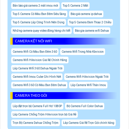
Bản báo giá camera 2 mắt imou mới
Top 5 Camera 2 Mắt
Top 5 Camera Có Màu Ban Đêm Siêu Sáng
Báo giá camera ip dahua
Top 5 Camera Lắp Công Trình Nên Dùng
Top 5 Camera Đàm Thoại 2 Chiều
Những camera quay video đóng hàng chi tiết
Báo gia camera wifi Dahua
CAMERA KẾT NỐI WIFI
Camera Wifi Có Màu Ban Đêm 360
Camera Wifi Trong Nhà Kbvision
Camera Wifi Hikvision Giá Rẻ Chính Hãng
Lắp Camera Wifi 360 Dahua Ngoài Trời
Camera Wifi Imou Cube Ghi Hình Nét
Camera Wifi Hikvision Ngoài Trời
Camera Wifi 360 Có Màu Ban Đêm Dahua
Lắp Camera Wifi Thân Imou
CAMERA THEO GÓI
Lắp đặt trọn bộ Camera Full Hd 1080P
Bộ Camera Full Color Dahua
Lắp Camera Chống Trộm Hikvision trọn bộ Giá Rẻ
Trọn Bộ Camera Dahua Chống Trộm
Lắp Camera Giá Rẻ Trọn Gói chính hãng