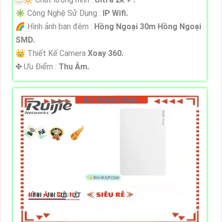
✳️ Công Nghệ Sử Dụng :
IP Wifi.
🌈 Hình ảnh ban đêm :
Hồng Ngoại 30m Hồng Ngoại
SMD.
👑 Thiết Kế Camera
Xoay 360.
️✤ Ưu Điểm :
Thu Âm.