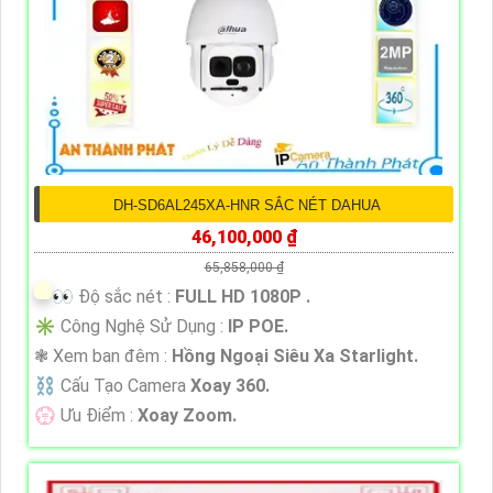
DH-SD6AL245XA-HNR SẮC NÉT DAHUA
46,100,000 ₫
65,858,000 ₫
️👀 Độ sắc nét :
FULL HD 1080P .
✳️ Công Nghệ Sử Dụng :
IP POE.
❃ Xem ban đêm :
Hồng Ngoại Siêu Xa Starlight.
⛓ Cấu Tạo Camera
Xoay 360.
️💮 Ưu Điểm :
Xoay Zoom.