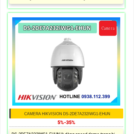
CAMERA HIKVISION DS-2DE7A232IWG1-EHUN
5%-35%