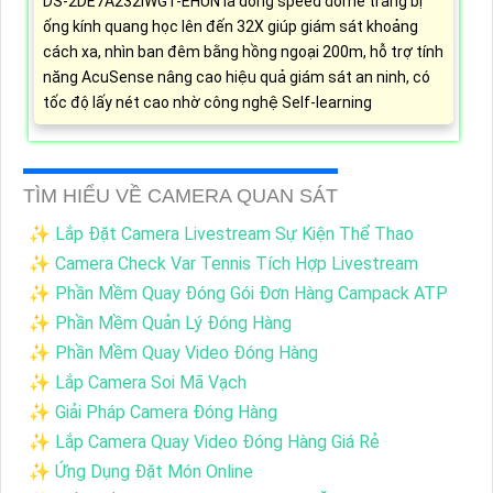
DS-2DE7A232IWG1-EHUN là dòng speed dome trang bị
ống kính quang học lên đến 32X giúp giám sát khoảng
cách xa, nhìn ban đêm bằng hồng ngoại 200m, hỗ trợ tính
năng AcuSense nâng cao hiệu quả giám sát an ninh, có
tốc độ lấy nét cao nhờ công nghệ Self-learning
TÌM HIỂU VỀ CAMERA QUAN SÁT
✨ Lắp Đặt Camera Livestream Sự Kiện Thể Thao
✨ Camera Check Var Tennis Tích Hợp Livestream
✨ Phần Mềm Quay Đóng Gói Đơn Hàng Campack ATP
✨ Phần Mềm Quản Lý Đóng Hàng
✨ Phần Mềm Quay Video Đóng Hàng
✨ Lắp Camera Soi Mã Vạch
✨ Giải Pháp Camera Đóng Hàng
✨ Lắp Camera Quay Video Đóng Hàng Giá Rẻ
✨ Ứng Dụng Đặt Món Online