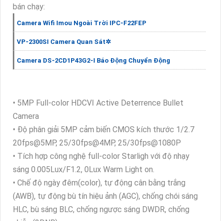
bán chạy:
Camera Wifi Imou Ngoài Trời IPC-F22FEP
VP-2300SI Camera Quan Sát✲
Camera DS-2CD1P43G2-I Báo Động Chuyển Động
• 5MP Full-color HDCVI Active Deterrence Bullet
Camera
• Độ phân giải 5MP cảm biến CMOS kích thước 1/2.7
20fps@5MP, 25/30fps@4MP, 25/30fps@1080P
• Tích hợp công nghệ full-color Starligh với độ nhạy
sáng 0.005Lux/F1.2, 0Lux Warm Light on.
• Chế độ ngày đêm(color), tự động cân bằng trắng
(AWB), tự động bù tín hiệu ảnh (AGC), chống chói sáng
HLC, bù sáng BLC, chống ngược sáng DWDR, chống