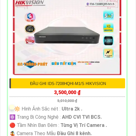
ĐẦU GHI IDS-7208HQHI-M1/S HIKVISION
3,500,000 ₫
5,010,000 ₫
🔆 Hình Ảnh Sắc nét :
Ultra 2k .
⚛️ Trang Bị Công Nghệ :
AHD CVI TVI BCS.
🔴 Tầm Nhìn Ban Đêm :
Từng Vị Trí Camera .
🤹 Camera Theo Mẫu
Đầu Ghi 8 kênh.