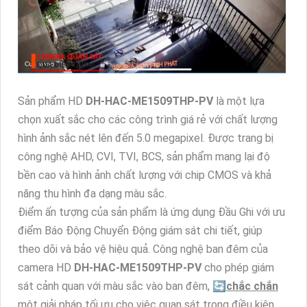
Sản phẩm HD
DH-HAC-ME1509THP-PV
là một lựa
chọn xuất sắc cho các công trình giá rẻ với chất lượng
hình ảnh sắc nét lên đến 5.0 megapixel. Được trang bị
công nghệ AHD, CVI, TVI, BCS, sản phẩm mang lại độ
bền cao và hình ảnh chất lượng với chip CMOS và khả
năng thu hình đa dạng màu sắc.
Điểm ấn tượng của sản phẩm là ứng dụng Đầu Ghi với ưu
điểm Báo Động Chuyển Động giám sát chi tiết, giúp
theo dõi và bảo vệ hiệu quả. Công nghệ ban đêm của
camera HD
DH-HAC-ME1509THP-PV
cho phép giám
sát cảnh quan với màu sắc vào ban đêm, 🔄
chắc chắn
một giải pháp tối ưu cho việc quan sát trong điều kiện