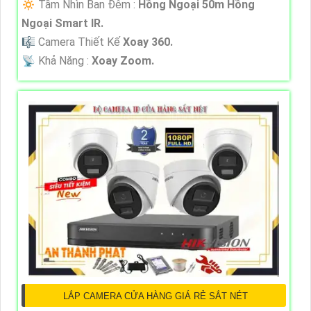
🔅 Tầm Nhìn Ban Đêm :
Hồng Ngoại 50m Hồng
Ngoại Smart IR.
🎼️ Camera Thiết Kế
Xoay 360.
️📡 Khả Năng :
Xoay Zoom.
LẮP CAMERA CỬA HÀNG GIÁ RẺ SẮT NÉT