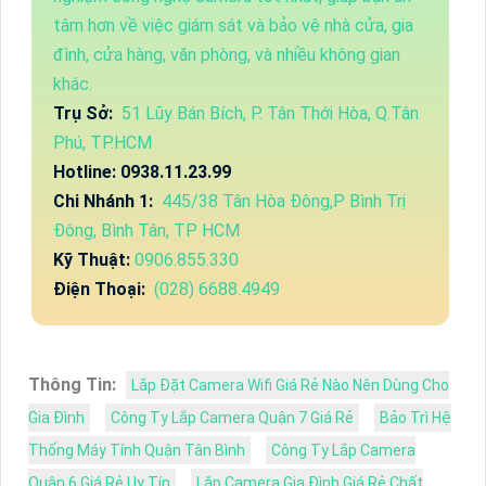
tâm hơn về việc giám sát và bảo vệ nhà cửa, gia
đình, cửa hàng, văn phòng, và nhiều không gian
khác.
Trụ Sở:
51 Lũy Bán Bích, P. Tân Thới Hòa, Q.Tân
Phú, TP.HCM
Hotline: 0938.11.23.99
Chi Nhánh 1:
445/38 Tân Hòa Đông,P Bình Trị
Đông, Bình Tân, TP HCM
Kỹ Thuật:
0906.855.330
Điện Thoại:
(028) 6688.4949
Thông Tin:
Lắp Đặt Camera Wifi Giá Rẻ Nào Nên Dùng Cho
Gia Đình
Công Ty Lắp Camera Quận 7 Giá Rẻ
Bảo Trì Hệ
Thống Máy Tính Quận Tân Bình
Công Ty Lắp Camera
Quận 6 Giá Rẻ Uy Tín
Lắp Camera Gia Đình Giá Rẻ Chất