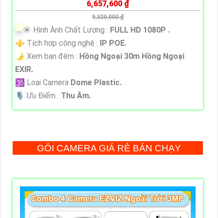
6,657,600 ₫
9,320,000 ₫
☀️ Hình Ành Chất Lượng :
FULL HD 1080P .
⚜️ Tích hợp công nghệ :
IP POE.
🌛 Xem ban đêm :
Hồng Ngoại 30m Hồng Ngoại
EXIR.
🕉️ Loại Camera
Dome Plastic.
️🎙 Ưu Điểm :
Thu Âm.
GÓI CAMERA GIÁ RẺ BÁN CHẠY