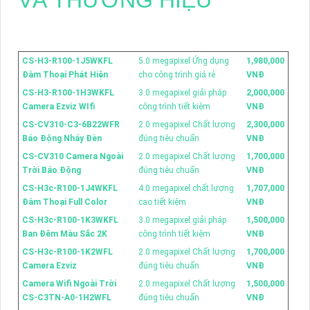
CS-H3-R100-1J5WKFL
5.0 megapixel Ứng dụng
1,980,000
Đàm Thoại Phát Hiện
cho công trình giá rẻ
VNĐ
CS-H3-R100-1H3WKFL
3.0 megapixel giải pháp
2,000,000
Camera Ezviz WIfi
công trình tiết kiệm
VNĐ
CS-CV310-C3-6B22WFR
2.0 megapixel Chất lượng
2,300,000
Báo Động Nháy Đèn
đúng tiêu chuẩn
VNĐ
CS-CV310 Camera Ngoài
2.0 megapixel Chất lượng
1,700,000
Trời Báo Động
đúng tiêu chuẩn
VNĐ
CS-H3c-R100-1J4WKFL
4.0 megapixel chất lượng
1,707,000
Đàm Thoại Full Color
cao tiết kiệm
VNĐ
CS-H3c-R100-1K3WKFL
3.0 megapixel giải pháp
1,500,000
Ban Đêm Màu Sắc 2K
công trình tiết kiệm
VNĐ
CS-H3c-R100-1K2WFL
2.0 megapixel Chất lượng
1,700,000
Camera Ezviz
đúng tiêu chuẩn
VNĐ
Camera Wifi Ngoài Trời
2.0 megapixel Chất lượng
1,500,000
CS-C3TN-A0-1H2WFL
đúng tiêu chuẩn
VNĐ