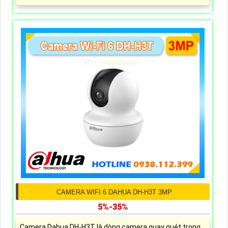
CAMERA WIFI 6 DAHUA DH-H3T 3MP
5%-35%
Camera Dahua DH-H3T là dòng camera quay quét trong