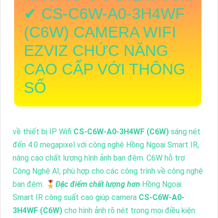
✔
CS-C6W-A0-3H4WF
(C6W)
CAMERA WIFI
EZVIZ CHỨC NĂNG
CAO CẤP VỚI THÔNG
SỐ
về thiết bị IP Wifi
CS-C6W-A0-3H4WF (C6W)
sáng nét
đến 4.0 megapixel với công nghệ Hồng Ngoại Smart IR,
nâng cao chất lượng hình ảnh ban đêm. C6W hỗ trợ
Công Nghệ AI, phù hợp cho các công trình về công nghệ
ban đêm. 🎖️
Đặc điểm chất lượng hơn
Hồng Ngoại
Smart IR công suất cao giúp camera
CS-C6W-A0-
3H4WF (C6W)
cho hình ảnh rõ nét trong mọi điều kiện