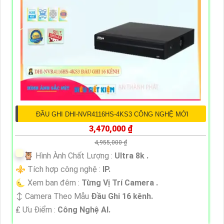
ĐẦU GHI DHI-NVR4116HS-4KS3 CÔNG NGHỆ MỚI
3,470,000 ₫
4,955,000 ₫
🦉 Hình Ành Chất Lượng :
Ultra 8k .
⚜️ Tích hợp công nghệ :
IP.
🌜 Xem ban đêm :
Từng Vị Trí Camera .
↕️ Camera Theo Mẫu
Đầu Ghi 16 kênh.
️₤ Ưu Điểm :
Công Nghệ AI.