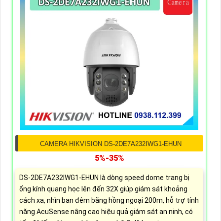
CAMERA HIKVISION DS-2DE7A232IWG1-EHUN
5%-35%
DS-2DE7A232IWG1-EHUN là dòng speed dome trang bị
ống kính quang học lên đến 32X giúp giám sát khoảng
cách xa, nhìn ban đêm bằng hồng ngoại 200m, hỗ trợ tính
năng AcuSense nâng cao hiệu quả giám sát an ninh, có