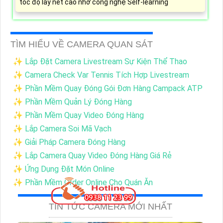
tốc độ lấy nét cao nhờ công nghệ Self-learning
TÌM HIỂU VỀ CAMERA QUAN SÁT
✨ Lắp Đặt Camera Livestream Sự Kiện Thể Thao
✨ Camera Check Var Tennis Tích Hợp Livestream
✨ Phần Mềm Quay Đóng Gói Đơn Hàng Campack ATP
✨ Phần Mềm Quản Lý Đóng Hàng
✨ Phần Mềm Quay Video Đóng Hàng
✨ Lắp Camera Soi Mã Vạch
✨ Giải Pháp Camera Đóng Hàng
✨ Lắp Camera Quay Video Đóng Hàng Giá Rẻ
✨ Ứng Dụng Đặt Món Online
✨ Phần Mềm Order Online Cho Quán Ăn
TIN TỨC CAMERA MỚI NHẤT