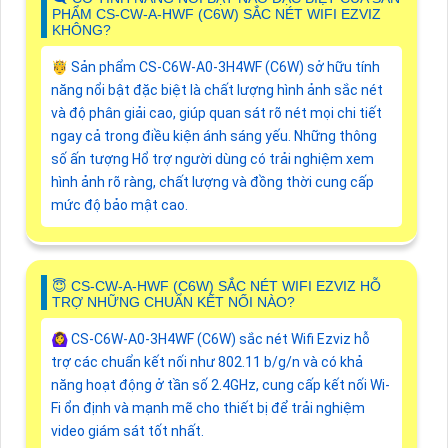
PHẨM CS-CW-A-HWF (C6W) SẮC NÉT WIFI EZVIZ
KHÔNG?
🤴 Sản phẩm CS-C6W-A0-3H4WF (C6W) sở hữu tính
năng nổi bật đặc biệt là chất lượng hình ảnh sắc nét
và độ phân giải cao, giúp quan sát rõ nét mọi chi tiết
ngay cả trong điều kiện ánh sáng yếu. Những thông
số ấn tượng Hổ trợ người dùng có trải nghiệm xem
hình ảnh rõ ràng, chất lượng và đồng thời cung cấp
mức độ bảo mật cao.
😇 CS-CW-A-HWF (C6W) SẮC NÉT WIFI EZVIZ HỖ
TRỢ NHỮNG CHUẨN KẾT NỐI NÀO?
🙆‍♀️ CS-C6W-A0-3H4WF (C6W) sắc nét Wifi Ezviz hỗ
trợ các chuẩn kết nối như 802.11 b/g/n và có khả
năng hoạt động ở tần số 2.4GHz, cung cấp kết nối Wi-
Fi ổn định và mạnh mẽ cho thiết bị để trải nghiệm
video giám sát tốt nhất.