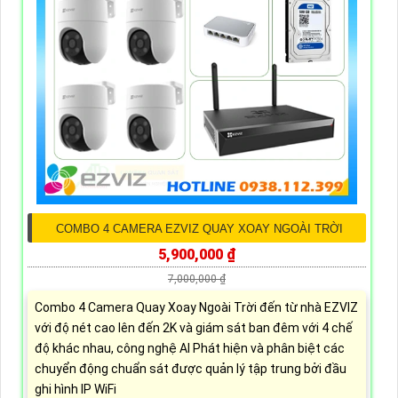
COMBO 4 CAMERA EZVIZ QUAY XOAY NGOÀI TRỜI
5,900,000 ₫
7,000,000 ₫
Combo 4 Camera Quay Xoay Ngoài Trời đến từ nhà EZVIZ
với độ nét cao lên đến 2K và giám sát ban đêm với 4 chế
độ khác nhau, công nghệ AI Phát hiện và phân biệt các
chuyển động chuẩn sát được quản lý tập trung bởi đầu
ghi hình IP WiFi