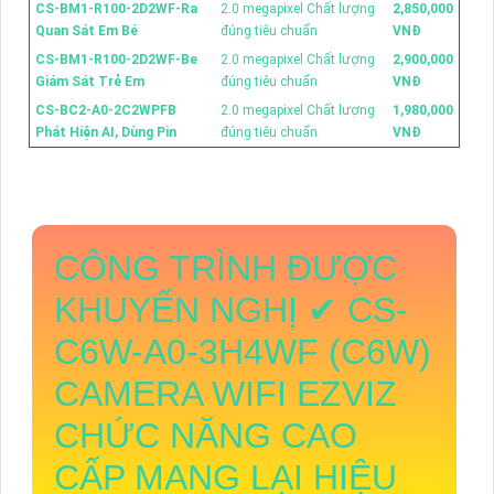
CS-BM1-R100-2D2WF-Ra
2.0 megapixel Chất lượng
2,850,000
Quan Sát Em Bé
đúng tiêu chuẩn
VNĐ
CS-BM1-R100-2D2WF-Be
2.0 megapixel Chất lượng
2,900,000
Giám Sát Trẻ Em
đúng tiêu chuẩn
VNĐ
CS-BC2-A0-2C2WPFB
2.0 megapixel Chất lượng
1,980,000
Phát Hiện AI, Dùng Pin
đúng tiêu chuẩn
VNĐ
CÔNG TRÌNH ĐƯỢC
KHUYẾN NGHỊ ✔
CS-
C6W-A0-3H4WF (C6W)
CAMERA WIFI EZVIZ
CHỨC NĂNG CAO
CẤP MANG LẠI HIỆU