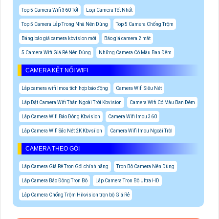
Top 5 Camera Wifi 360 Tốt
Loại Camera Tốt Nhất
Top 5 Camera Lắp Trong Nhà Nên Dùng
Top 5 Camera Chống Trộm
Bảng báo giá camera kbvision mới
Báo giá camera 2 mắt
5 Camera Wifi Giá Rẻ Nên Dùng
Những Camera Có Màu Ban Đêm
CAMERA KẾT NỐI WIFI
Lắp camera wifi Imou tích hợp báo động
Camera Wifi Siêu Nét
Lắp Đặt Camera Wifi Thân Ngoài Trời Kbvision
Camera Wifi Có Màu Ban Đêm
Lắp Camera Wifi Báo Động Kbvision
Camera Wifi Imou 360
Lắp Camera Wifi Sắc Nét 2K Kbvsiion
Camera Wifi Imou Ngoài Trời
CAMERA THEO GÓI
Lắp Camera Giá Rẻ Trọn Gói chính hãng
Trọn Bộ Camera Nên Dùng
Lắp Camera Báo Động Trọn Bộ
Lắp Camera Trọn Bộ Ultra HD
Lắp Camera Chống Trộm Hikvision trọn bộ Giá Rẻ