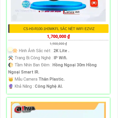
CS-H3-R100-1H3WKFL SẮC NÉT WIFI EZVIZ
1,700,000 ₫
1,900,000 ₫
🔆 Hình Ảnh Sắc nét :
2K Lite .
⚒ Trang Bị Công Nghệ :
IP Wifi.
🌔 Tầm Nhìn Ban Đêm :
Hồng Ngoại 30m Hồng
Ngoại Smart IR.
👑 Mẫu Camera
Thân Plastic.
️🔮 Khả Năng :
Công Nghệ AI.