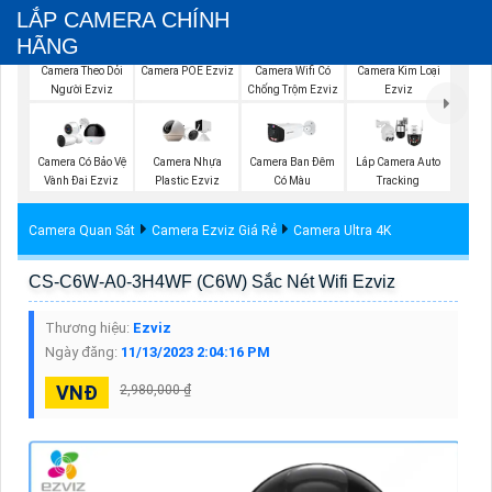
LẮP CAMERA CHÍNH
HÃNG
Camera Theo Dỏi
Camera POE Ezviz
Camera Wifi Có
Camera Kim Loại
Người Ezviz
Chống Trộm Ezviz
Ezviz
Camera Có Bảo Vệ
Camera Nhựa
Camera Ban Đêm
Lắp Camera Auto
Vành Đai Ezviz
Plastic Ezviz
Có Màu
Tracking
Camera Quan Sát
Camera Ezviz Giá Rẻ
Camera Ultra 4K
CS-C6W-A0-3H4WF (C6W) Sắc Nét Wifi Ezviz
Thương hiệu:
Ezviz
Ngày đăng:
11/13/2023 2:04:16 PM
VNĐ
2,980,000 ₫