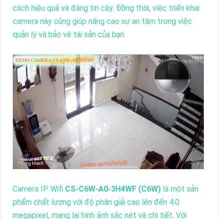
cách hiệu quả và đáng tin cậy. Đồng thời, việc triển khai
camera này cũng giúp nâng cao sự an tâm trong việc
quản lý và bảo vệ tài sản của bạn.
Camera IP Wifi
CS-C6W-A0-3H4WF (C6W)
là một sản
phẩm chất lượng với độ phân giải cao lên đến 4.0
megapixel, mang lại hình ảnh sắc nét và chi tiết. Với