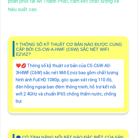
phân phối tại An Thành Phát, cam kết chất lượng và
hiệu suất cao.
‼️ THÔNG SỐ KỸ THUẬT CƠ BẢN NÀO ĐƯỢC CUNG
CẤP BỞI CS-CW-A-HWF (C6W) SẮC NÉT WIFI
EZVIZ?
❤️‍💋‍ Thông số kỹ thuật cơ bản của CS-C6W-A0-
3H4WF (C6W) sắc nét Wifi Ezviz bao gồm chất lượng
hình ảnh Full HD 1080p, góc quan sát rộng 110 độ,
đèn hồng ngoại ban đêm thông minh, hỗ trợ kết nối
wifi 2.4GHz và chuẩn IP65 chống thấm nước, chống
bụi.
🗨️ CÓ TÍNH NĂNG NỔI BẬT NÀO ĐẶC BIỆT CỦA SẢN