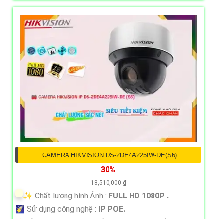
CAMERA HIKVISION DS-2DE4A225IW-DE(S6)
30%
18,510,000 ₫
✨ Chất lượng hình Ảnh :
FULL HD 1080P .
🌠 Sử dụng công nghệ :
IP POE.