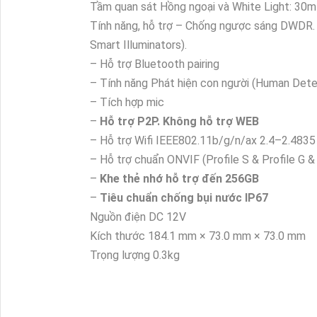
Tầm quan sát
Hồng ngoại và White Light: 30m 
Tính năng, hỗ trợ
– Chống ngược sáng DWDR. H
Smart Illuminators).
– Hỗ trợ Bluetooth pairing
– Tính năng Phát hiện con người (Human Detec
– Tích hợp mic
–
Hỗ trợ P2P. Không hỗ trợ WEB
– Hỗ trợ Wifi IEEE802.11b/g/n/ax 2.4–2.483
– Hỗ trợ chuẩn ONVIF (Profile S & Profile G & 
–
Khe thẻ nhớ hỗ trợ đến 256GB
–
Tiêu chuẩn chống bụi nước IP67
Nguồn điện
DC 12V
Kích thước
184.1 mm × 73.0 mm × 73.0 mm
Trọng lượng
0.3kg