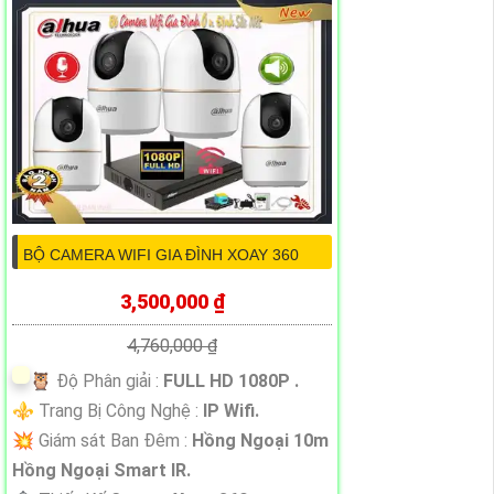
BỘ CAMERA WIFI GIA ĐÌNH XOAY 360
3,500,000 ₫
4,760,000 ₫
🦉 Độ Phân giải :
FULL HD 1080P .
⚜️ Trang Bị Công Nghệ :
IP Wifi.
💥 Giám sát Ban Đêm :
Hồng Ngoại 10m
Hồng Ngoại Smart IR.