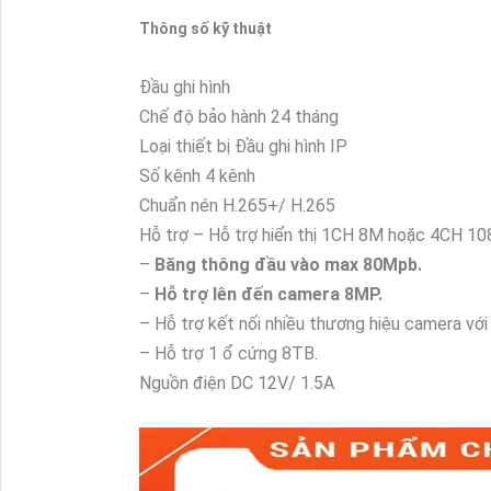
Thông số kỹ thuật
Đầu ghi hình
Chế độ bảo hành
24 tháng
Loại thiết bị
Đầu ghi hình IP
Số kênh
4 kênh
Chuẩn nén
H.265+/ H.265
Hỗ trợ
– Hỗ trợ hiển thị 1CH 8M hoặc 4CH 10
–
Băng thông đầu vào max 80Mpb.
–
Hỗ trợ lên đến camera 8MP.
– Hỗ trợ kết nối nhiều thương hiệu camera với
– Hỗ trợ 1 ổ cứng 8TB.
Nguồn điện
DC 12V/ 1.5A