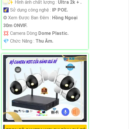
✨ Hình ảnh chất lượng :
Ultra 2k + .
🌠 Sử dụng công nghệ :
IP POE.
❂ Xem Được Ban Đêm :
Hồng Ngoại
30m ONVIF.
💢 Camera Dòng
Dome Plastic.
️💎 Chức Năng :
Thu Âm.