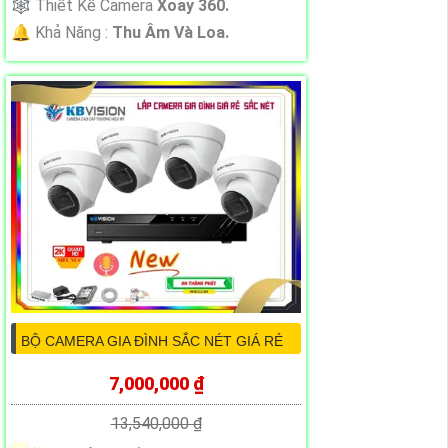
🕸️ Thiết Kế Camera
Xoay 360.
️🔔 Khả Năng :
Thu Âm Và Loa.
BỘ CAMERA GIA ĐÌNH SẮC NÉT GIÁ RẺ
7,000,000 ₫
13,540,000 ₫