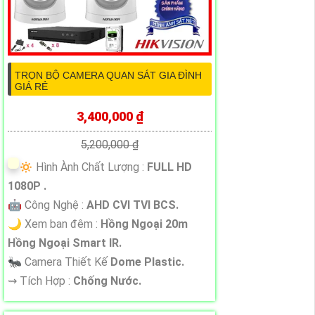
TRỌN BỘ CAMERA QUAN SÁT GIA ĐÌNH
GIÁ RẺ
3,400,000 ₫
5,200,000 ₫
🔅 Hình Ành Chất Lượng :
FULL HD
1080P .
🤖️ Công Nghệ :
AHD CVI TVI BCS.
🌙 Xem ban đêm :
Hồng Ngoại 20m
Hồng Ngoại Smart IR.
🐜 Camera Thiết Kế
Dome Plastic.
️⇝ Tích Hợp :
Chống Nước.