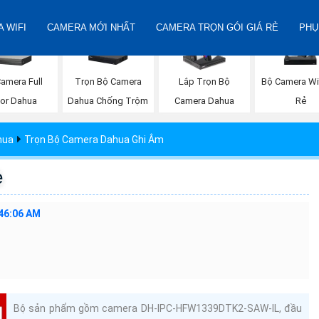
 WIFI
CAMERA MỚI NHẤT
CAMERA TRỌN GÓI GIÁ RẺ
PHỤ
amera Full
Trọn Bộ Camera
Bộ Camera Wif
Lắp Trọn Bộ
lor Dahua
Dahua Chống Trộm
Rẻ
Camera Dahua
hua
Trọn Bộ Camera Dahua Ghi Âm
ẻ
:46:06 AM
Bộ sản phẩm gồm camera DH-IPC-HFW1339DTK2-SAW-IL, đầu