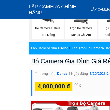
LẮP CAMERA CHÍNH
LẮP CAMERA
HÃNG
Trọn Bộ Camera
Bộ C
Bộ Camera Dahua
Dahua Ghi Âm
Co
Báo Động
Lắp Camera Nhà Xưởng
Lắp Trọn Bộ Camera Da
Bộ Camera Gia Đình Giá R
Thương hiệu:
Dahua
Ngày đăng:
6/20/2025 9
00 ₫
4,800,000 ₫