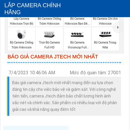
LẮP CAMERA CHÍNH
HÃNG
Bộ Camera
Bộ Camera Ghi Âm
Lắp Camera
Bô Camera Chống
Hikvision Ban Đêm
Hikvision
Hikvision Trọn Bộ
Trộm Hikvision
Có Màu
Bộ Camera Chống
Trọn Bộ Camera
Bộ Camera
Bộ Camera Trong
Trộm Hikvision
Full HD
Visioncop Full
Nhà
Color
BÁO GIÁ CAMERA JTECH MỚI NHẤT
7/4/2023 10:46:06 AM
Mức độ quan tâm: 27001
Báo giá camera Jtech mới nhất mang đến sự lựa chọn
đáng tin cậy cho việc bảo vệ và giám sát. Với công nghệ
tiên tiến, camera Jtech đảm bảo chất lượng hình ảnh
sắc nét và chính xác. Sản phẩm có nhiều loại với độ phân
giải cao và khả năng quay đêm tốt