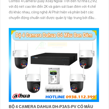
Combo 4 Camera Quay Xoay Ngoài Trời đến từ nhà EZVIZ
với độ nét cao lên đến 2K và giám sát ban đêm với 4 chế
độ khác nhau, công nghệ AI Phát hiện và phân biệt các
chuyển động chuẩn sát được quản lý tập trung bởi đầu
ghi hình IP WiFi
BỘ 4 CAMERA DAHUA DH-P3AS-PV CÓ MÀU