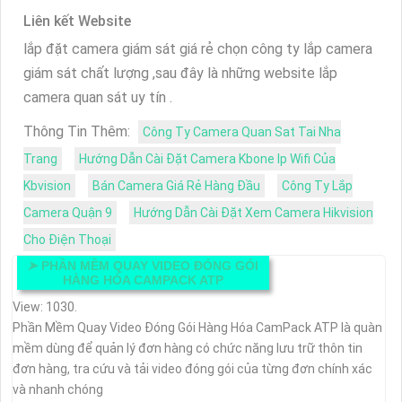
Liên kết Website
lắp đặt camera giám sát giá rẻ chọn công ty lắp camera
giám sát chất lượng ,sau đây là những website lắp
camera quan sát uy tín .
Thông Tin Thêm:
Công Ty Camera Quan Sat Tai Nha
Trang
Hướng Dẫn Cài Đặt Camera Kbone Ip Wifi Của
Kbvision
Bán Camera Giá Rẻ Hàng Đầu
Công Ty Lắp
Camera Quận 9
Hướng Dẫn Cài Đặt Xem Camera Hikvision
Cho Điện Thoại
➤
PHẦN MỀM QUAY VIDEO ĐÓNG GÓI
HÀNG HÓA CAMPACK ATP
View: 1030.
Phần Mềm Quay Video Đóng Gói Hàng Hóa CamPack ATP là quàn
mềm dùng để quản lý đơn hàng có chức năng lưu trữ thôn tin
đơn hàng, tra cứu và tải video đóng gói của từng đơn chính xác
và nhanh chóng