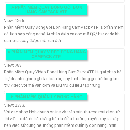
➤
PHẦN MỀM QUAY ĐÓNG GÓI ĐƠN
HÀNG CAMPACK ATP
View: 1266.
Phần Mềm Quay Đóng Gói Đơn Hàng CamPack ATP là phần mềm
có tích hợp công nghệ Ai nhận diện và dọc mã QR/ bar code khi
camera quay được mã vận đơn
➤
PHẦN MỀM QUAY VIDEO ĐÓNG HÀNG
CAMPACK ATP
View: 788.
Phần Mềm Quay Video Đóng Hàng CamPack ATP là giải pháp hỗ
trợ doanh nghiệp ghi lại toàn bộ quy trình đóng gói tự động lưu
trữ video với mã vận đơn và lưu trữ dữ liệu tập trung
➤
PHẦN MỀM QUẢN LÝ ĐÓNG HÀNG
View: 2383.
Với các shop kinh doanh online và trên sàn thương mại điện tử
thì việc bị đánh tráo hàng hóa là điều thường xuyên xảy ra, vậy
nên việc sử dụng hệ thống phần mềm quản lý đơn hàng, nhìn