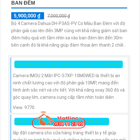
BAN ĐÊM
5,900,000 ₫
7,000,000 ₫
Bộ 4 Camera Dahua DH-P3AS-PV Có Màu Ban Đêm với độ
phân giải cao lên đến 3MP cùng với khả năng giám sát ban
đêm hiệu quả với tầm nhìn xa vào ban đêm lên đến 30m
bên cạnh đó là khả năng giúp đàm thoại âm thanh 2 chiều
và báo động răng de chủ động khi phát hiện xâm nhập
👸 CAMERA IMOU 2 MẮT NGOÀI TRỜI IPC-S7XP-10M0WED
Camera IMOU 2 Mắt IPC-S7XP-10M0WED là thiết bị an
ninh chất lượng cao với độ phân giải 10MP, mang đến
hình ảnh sắc nét và chi tiết. Với khả năng xoay 360 độ và
góc quay lớn, camera cung cấp tầm nhìn toàn diện
View: 9770.
👸 LẮP CAMERA CỬA HÀNG TRANG THIẾT BỊ Y TẾ
lắp đặt camera cho cửa hàng trang thiết bị y tế giúp