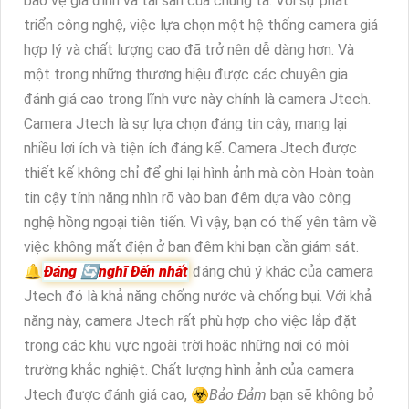
bảo vệ gia đình và tài sản của chúng ta. Với sự phát
triển công nghệ, việc lựa chọn một hệ thống camera giá
hợp lý và chất lượng cao đã trở nên dễ dàng hơn. Và
một trong những thương hiệu được các chuyên gia
đánh giá cao trong lĩnh vực này chính là camera Jtech.
Camera Jtech là sự lựa chọn đáng tin cậy, mang lại
nhiều lợi ích và tiện ích đáng kể. Camera Jtech được
thiết kế không chỉ để ghi lại hình ảnh mà còn Hoàn toàn
tin cậy tính năng nhìn rõ vào ban đêm dựa vào công
nghệ hồng ngoại tiên tiến. Vì vậy, bạn có thể yên tâm về
việc không mất điện ở ban đêm khi bạn cần giám sát.
🔔
Đáng 🔄
nghĩ Đến
nhất
đáng chú ý khác của camera
Jtech đó là khả năng chống nước và chống bụi. Với khả
năng này, camera Jtech rất phù hợp cho việc lắp đặt
trong các khu vực ngoài trời hoặc những nơi có môi
trường khắc nghiệt. Chất lượng hình ảnh của camera
Jtech được đánh giá cao, ☣️
Bảo Đảm
bạn sẽ không bỏ