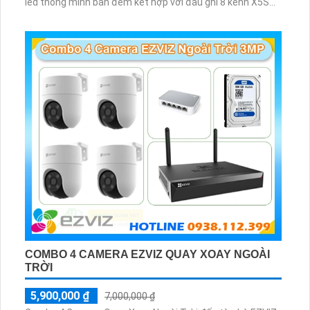
led thông minh ban đêm kết hợp với đầu ghi 8 kênh X5S
8W và ổ cứng 500GB giúp lưu trũ dữ liệu lâu dài
COMBO 4 CAMERA EZVIZ QUAY XOAY NGOÀI
TRỜI
5,900,000 ₫
7,000,000 ₫